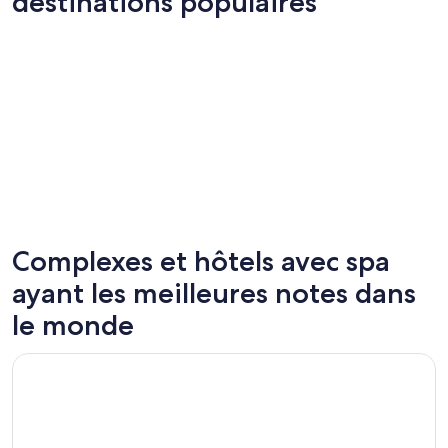
destinations populaires
Complexes et hôtels avec spa
Las Vegas
Cancún
ayant les meilleures notes dans
248 hôtels avec spa
144 hôte
le monde
S’ouvre dans une nouvelle fenêtre
Hyatt Regency Grand Reserve Puerto Rico