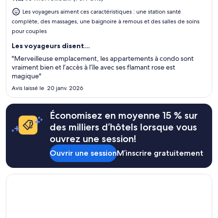
Renaissance Mall d'Aruba et Divi Golf and Beach Resort, se
situent à proximité.
Les voyageurs aiment ces caractéristiques : une station santé
complète, des massages, une baignoire à remous et des salles de soins
pour couples
Les voyageurs disent...
"Merveilleuse emplacement, les appartements à condo sont
vraiment bien et l’accès à l’île avec ses flamant rose est
magique"
Avis laissé le 20 janv. 2026
Économisez en moyenne 15 % sur
des milliers d’hôtels lorsque vous
ouvrez une session!
Ouvrir une session
M’inscrire gratuitement
S’ouvre dans une nouvelle fenêtre
Wyndham Grand Rio Mar Rainforest Beach and Golf Resort