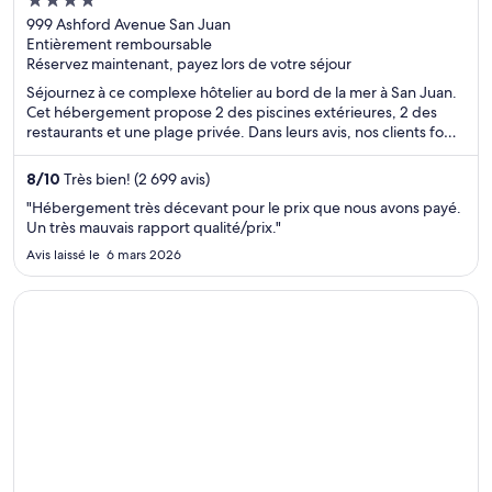
4
out
999 Ashford Avenue San Juan
Entièrement remboursable
of
Réservez maintenant, payez lors de votre séjour
5
Séjournez à ce complexe hôtelier au bord de la mer à San Juan.
Cet hébergement propose 2 des piscines extérieures, 2 des
restaurants et une plage privée. Dans leurs avis, nos clients font
l’éloge de la piscine et du personnel serviable. Deux attractions
prisées, Condado Beach et Casino del Mar at La Concha Resort,
8
/
10
Très bien! (2 699 avis)
se situent à proximité.
"Hébergement très décevant pour le prix que nous avons payé.
Un très mauvais rapport qualité/prix."
Avis laissé le 6 mars 2026
S’ouvre dans une nouvelle fenêtre
Holiday Inn Resort Aruba - Beach Resort & Casino by IHG