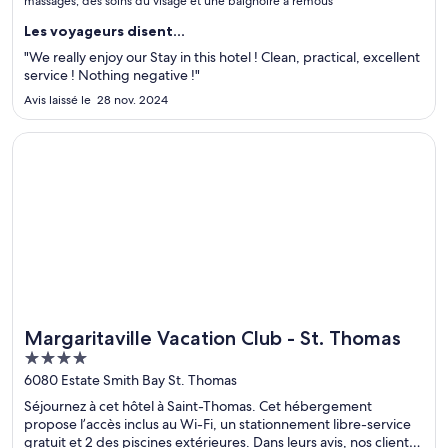
massages, des soins du visage et une baignoire à remous
Les voyageurs disent...
"We really enjoy our Stay in this hotel ! Clean, practical, excellent
service ! Nothing negative !"
Avis laissé le 28 nov. 2024
S’ouvre dans une nouvelle fenêtre
Margaritaville Vacation Club - St. Thomas
Margaritaville Vacation Club - St. Thomas
4
out
6080 Estate Smith Bay St. Thomas
of
Séjournez à cet hôtel à Saint-Thomas. Cet hébergement
5
propose l’accès inclus au Wi-Fi, un stationnement libre-service
gratuit et 2 des piscines extérieures. Dans leurs avis, nos clients