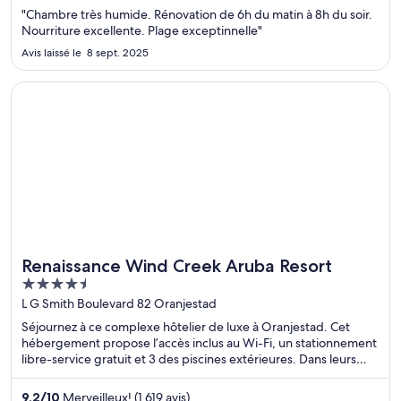
"Chambre très humide. Rénovation de 6h du matin à 8h du soir.
Nourriture excellente. Plage exceptinnelle"
Avis laissé le 8 sept. 2025
S’ouvre dans une nouvelle fenêtre
Renaissance Wind Creek Aruba Resort
Renaissance Wind Creek Aruba Resort
Idéal pour les fins de semaine au spa
4.5
out
L G Smith Boulevard 82 Oranjestad
of
Séjournez à ce complexe hôtelier de luxe à Oranjestad. Cet
5
hébergement propose l’accès inclus au Wi-Fi, un stationnement
libre-service gratuit et 3 des piscines extérieures. Dans leurs
avis, nos clients font l’éloge de la piscine et du personnel
serviable. Deux attractions prisées, Centre commercial
9,2
/
10
Merveilleux! (1 619 avis)