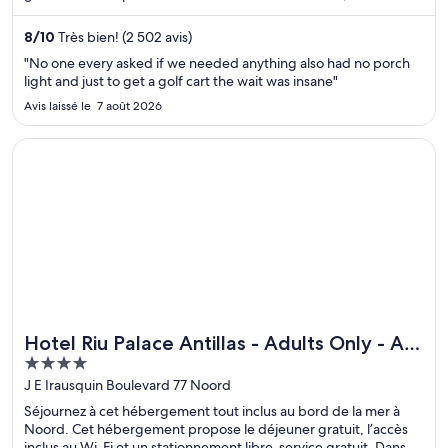
font l’éloge de la piscine et du personnel serviable. Deux
attractions prisées, Sapphire Beach et Coki Beach, se situent à
8
/
10
Très bien! (2 502 avis)
proximité.
"No one every asked if we needed anything also had no porch
light and just to get a golf cart the wait was insane"
Avis laissé le 7 août 2026
S’ouvre dans une nouvelle fenêtre
Hotel Riu Palace Antillas - Adults Only - All Inclusive
Hotel Riu Palace Antillas - Adults Only - All
Idéal pour les fins de semaine au spa
4
Inclusive
out
J E Irausquin Boulevard 77 Noord
of
Séjournez à cet hébergement tout inclus au bord de la mer à
5
Noord. Cet hébergement propose le déjeuner gratuit, l’accès
inclus au Wi-Fi et un stationnement libre-service gratuit. Dans