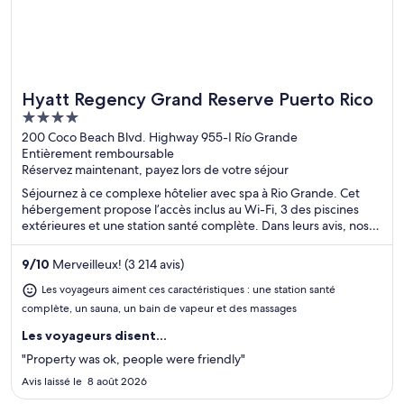
Hyatt Regency Grand Reserve Puerto Rico
Idéal pour les fins de semaine au spa
4
out
200 Coco Beach Blvd. Highway 955-I Río Grande
Entièrement remboursable
of
Réservez maintenant, payez lors de votre séjour
5
Séjournez à ce complexe hôtelier avec spa à Rio Grande. Cet
hébergement propose l’accès inclus au Wi-Fi, 3 des piscines
extérieures et une station santé complète. Dans leurs avis, nos
clients font l’éloge du déjeuner et de la piscine. Deux attractions
prisées, Plage Luquillo et Casino Wyndham Rio Mar, se situent à
9
/
10
Merveilleux! (3 214 avis)
proximité.
Les voyageurs aiment ces caractéristiques : une station santé
complète, un sauna, un bain de vapeur et des massages
Les voyageurs disent...
"Property was ok, people were friendly"
Avis laissé le 8 août 2026