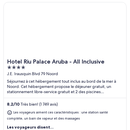
S’ouvre dans une nouvelle fenêtre
Hotel Riu Palace Aruba - All Inclusive
Hotel Riu Palace Aruba - All Inclusive
Idéal pour les fins de semaine au spa
4
out
J.E. Irausquin Blvd 79 Noord
of
Séjournez à cet hébergement tout inclus au bord de la mer à
5
Noord. Cet hébergement propose le déjeuner gratuit, un
stationnement libre-service gratuit et 2 des piscines
extérieures. Dans leurs avis, nos clients font l’éloge de la piscine
et du personnel serviable. Deux attractions prisées, Plage
8,2
/
10
Très bien! (1 749 avis)
d'Eagle Beach et Divi Golf and Beach Resort, se situent à
proximité.
Les voyageurs aiment ces caractéristiques : une station santé
complète, un bain de vapeur et des massages
Les voyageurs disent...