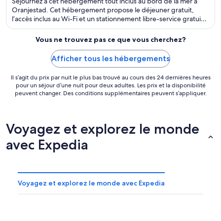
Séjournez à cet hébergement tout inclus au bord de la mer à
5
Oranjestad. Cet hébergement propose le déjeuner gratuit,
l’accès inclus au Wi-Fi et un stationnement libre-service gratuit.
Dans leurs avis, nos clients font l’éloge de la piscine et du
personnel serviable. Deux attractions prisées, Divi Golf and
Vous ne trouvez pas ce que vous cherchez?
Beach Resort et Plage d'Eagle Beach, se situent à proximité.
Afficher tous les hébergements
Il s’agit du prix par nuit le plus bas trouvé au cours des 24 dernières heures
pour un séjour d’une nuit pour deux adultes. Les prix et la disponibilité
peuvent changer. Des conditions supplémentaires peuvent s’appliquer.
Voyagez et explorez le monde
avec Expedia
Voyagez et explorez le monde avec Expedia