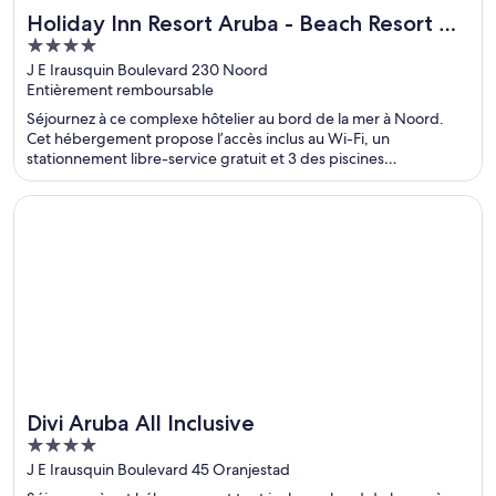
Holiday Inn Resort Aruba - Beach Resort &
Idéal pour les fins de semaine au spa
4
Casino by IHG
out
J E Irausquin Boulevard 230 Noord
Entièrement remboursable
of
5
Séjournez à ce complexe hôtelier au bord de la mer à Noord.
Cet hébergement propose l’accès inclus au Wi-Fi, un
stationnement libre-service gratuit et 3 des piscines
extérieures. Dans leurs avis, nos clients font l’éloge du déjeuner
et de la piscine. Deux attractions prisées, Plage d'Eagle Beach
S’ouvre dans une nouvelle fenêtre
Divi Aruba All Inclusive
et Divi Golf and Beach Resort, se situent à proximité.
Divi Aruba All Inclusive
Idéal pour les fins de semaine au spa
4
out
J E Irausquin Boulevard 45 Oranjestad
of