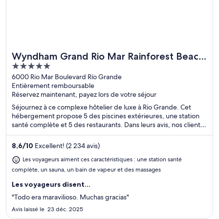
Wyndham Grand Rio Mar Rainforest Beach
Idéal pour les fins de semaine au spa
5
and Golf Resort
out
6000 Rio Mar Boulevard Río Grande
Entièrement remboursable
of
Réservez maintenant, payez lors de votre séjour
5
Séjournez à ce complexe hôtelier de luxe à Rio Grande. Cet
hébergement propose 5 des piscines extérieures, une station
santé complète et 5 des restaurants. Dans leurs avis, nos clients
font l’éloge de la piscine et du personnel serviable. Deux
attractions prisées, Plage Luquillo et Casino Wyndham Rio Mar,
8,6
/
10
Excellent! (2 234 avis)
se situent à proximité.
Les voyageurs aiment ces caractéristiques : une station santé
complète, un sauna, un bain de vapeur et des massages
Les voyageurs disent...
"Todo era maravilioso. Muchas gracias"
Avis laissé le 23 déc. 2025