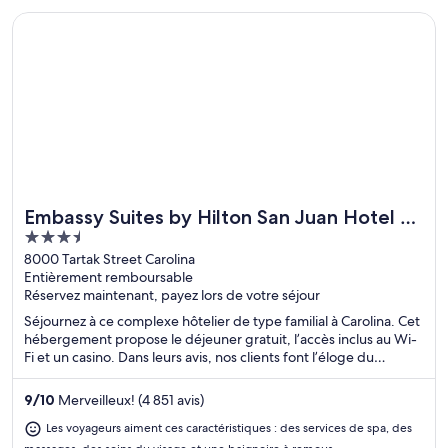
S’ouvre dans une nouvelle fenêtre
Embassy Suites by Hilton San Juan Hotel & Casino
Embassy Suites by Hilton San Juan Hotel &
Idéal pour les fins de semaine au spa
3.5
Casino
out
8000 Tartak Street Carolina
Entièrement remboursable
of
Réservez maintenant, payez lors de votre séjour
5
Séjournez à ce complexe hôtelier de type familial à Carolina. Cet
hébergement propose le déjeuner gratuit, l’accès inclus au Wi-
Fi et un casino. Dans leurs avis, nos clients font l’éloge du
déjeuner et de la piscine. Deux attractions prisées, Plage d'Isla
Verde et Casino del Mar at La Concha Resort, se situent à
9
/
10
Merveilleux! (4 851 avis)
proximité.
Les voyageurs aiment ces caractéristiques : des services de spa, des