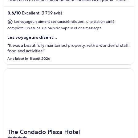
leurs avis, nos clients font l’éloge du personnel serviable et de la
propreté des chambres. Deux attractions prisées, Plage d'Eagle
8,6
/
10
Excellent! (1 709 avis)
Beach et Divi Golf and Beach Resort, se situent à proximité.
Les voyageurs aiment ces caractéristiques : une station santé
complète, un sauna, un bain de vapeur et des massages
Les voyageurs disent...
"It was a beautifully maintained property, with a wonderful staff,
food and activities!"
Avis laissé le 8 août 2026
S’ouvre dans une nouvelle fenêtre
The Condado Plaza Hotel
The Condado Plaza Hotel