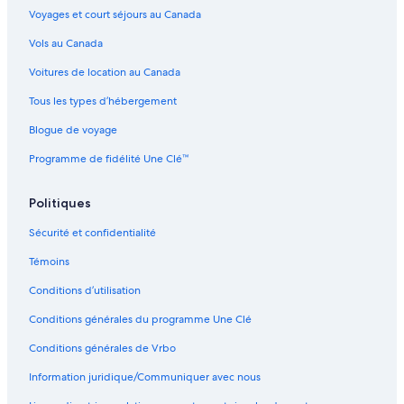
Voyages et court séjours au Canada
Hôtels pour le ski – Louisiane
Vols au Canada
Hôtels pour le golf – Louisiane
Voitures de location au Canada
Hôtels historiques – Louisiane
Tous les types d’hébergement
Hôtels pour les sports d’aventure – Louisiane
Blogue de voyage
Hôtels acceptant les animaux – Louisiane
Programme de fidélité Une Clé™
Hôtels de luxe – Louisiane
Hôtels abordables – Louisiane
Politiques
Hôtels tout inclus – Louisiane
Sécurité et confidentialité
Hôtels avec Wi-Fi – Louisiane
Témoins
Hôtels au bord de la plage – Louisiane
Conditions d’utilisation
Baton Rouge – Appartements
Conditions générales du programme Une Clé
Louisiane – Chalets rustiques
Conditions générales de Vrbo
Louisiane – Pousadas
Louisiane – Habitations flottantes
Information juridique/Communiquer avec nous