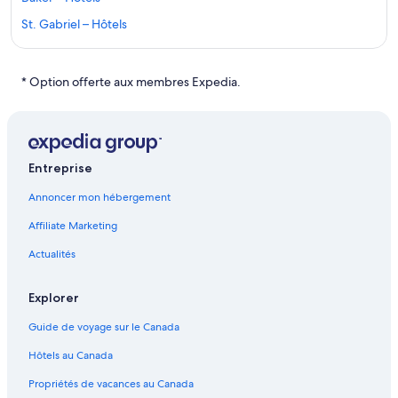
St. Gabriel – Hôtels
Louisiane – Hôtels
Forêt de Sherwood – Hôtels
* Option offerte aux membres Expedia.
Centre-Ville historique de Bâton-Rouge – Hôtels
Paroisse de la Pointe Coupée – Hôtels
Jackson – Hôtels
Entreprise
Baton Rouge – Hôtels
Annoncer mon hébergement
Port Allen – Hôtels
Affiliate Marketing
Bluebonnet Swamp Nature Center – Hôtels à proximité
Actualités
Jarreau – Hôtels
Hôtels de luxe – Baton Rouge
Explorer
Hôtels au bord de la plage – Baton Rouge
Guide de voyage sur le Canada
Hôtels-Casino – Louisiane
Hôtels au Canada
Hôtels avec vignoble – Louisiane
Propriétés de vacances au Canada
Hôtels pour les familles – Louisiane