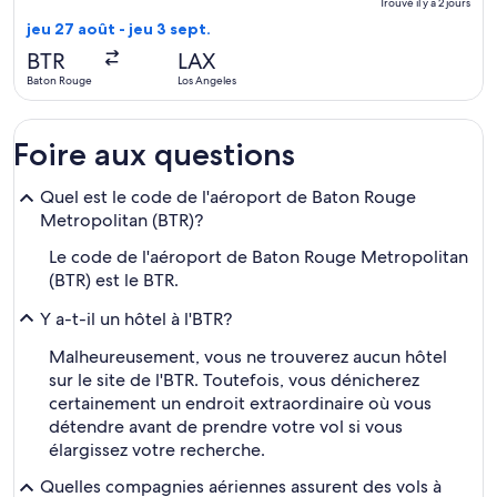
retour,
Trouvé il y a 2 jours
Trouvé
jeu 27 août - jeu 3 sept.
il
BTR
LAX
y
Baton Rouge
Los Angeles
a
2 jours
Foire aux questions
Quel est le code de l'aéroport de Baton Rouge
Metropolitan (BTR)?
Le code de l'aéroport de Baton Rouge Metropolitan
(BTR) est le BTR.
Y a-t-il un hôtel à l'BTR?
Malheureusement, vous ne trouverez aucun hôtel
sur le site de l'BTR. Toutefois, vous dénicherez
certainement un endroit extraordinaire où vous
détendre avant de prendre votre vol si vous
élargissez votre recherche.
Quelles compagnies aériennes assurent des vols à