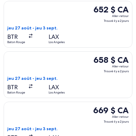
2 jours
Sélectionner le vol Delta depuis Baton Rouge vers Los Angeles,
652 $ CA
652 $ CA
Aller-
Aller-retour
retour,
Trouvé il y a 2 jours
Trouvé
jeu 27 août - jeu 3 sept.
il
BTR
LAX
y
Baton Rouge
Los Angeles
a
2 jours
Sélectionner le vol American Airlines depuis Baton Rouge vers
658 $ CA
658 $ CA
Aller-
Aller-retour
retour,
Trouvé il y a 2 jours
Trouvé
jeu 27 août - jeu 3 sept.
il
BTR
LAX
y
Baton Rouge
Los Angeles
a
2 jours
Sélectionner le vol United depuis Baton Rouge vers Los Angele
669 $ CA
669 $ CA
Aller-
Aller-retour
retour,
Trouvé il y a 2 jours
Trouvé
jeu 27 août - jeu 3 sept.
il