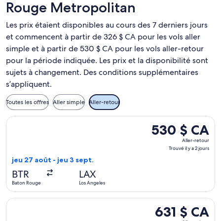
Rouge Metropolitan
Les prix étaient disponibles au cours des 7 derniers jours
et commencent à partir de 326 $ CA pour les vols aller
simple et à partir de 530 $ CA pour les vols aller-retour
pour la période indiquée. Les prix et la disponibilité sont
sujets à changement. Des conditions supplémentaires
s’appliquent.
Toutes les offres
Aller simple
Aller-retour
Sélectionner le vol American Airlines depuis Baton Rouge vers
530 $ CA
530 $ CA
Aller-
Aller-retour
retour,
Trouvé il y a 2 jours
Trouvé
jeu 27 août - jeu 3 sept.
il
BTR
LAX
y
Baton Rouge
Los Angeles
a
2 jours
Sélectionner le vol American Airlines depuis Baton Rouge vers 
631 $ CA
631 $ CA
Aller-