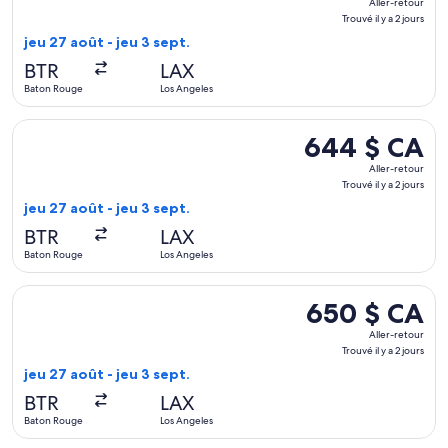
Aller-retour
retour,
Trouvé il y a 2 jours
Trouvé
jeu 27 août - jeu 3 sept.
il
BTR
LAX
y
Baton Rouge
Los Angeles
a
2 jours
Sélectionner le vol United depuis Baton Rouge vers Los Angele
644 $ CA
644 $ CA
Aller-
Aller-retour
retour,
Trouvé il y a 2 jours
Trouvé
jeu 27 août - jeu 3 sept.
il
BTR
LAX
y
Baton Rouge
Los Angeles
a
2 jours
Sélectionner le vol Delta depuis Baton Rouge vers Los Angeles
650 $ CA
650 $ CA
Aller-
Aller-retour
retour,
Trouvé il y a 2 jours
Trouvé
jeu 27 août - jeu 3 sept.
il
BTR
LAX
y
Baton Rouge
Los Angeles
a