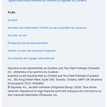
Louisiane – Chaumières
Lignes directrices relatives au contenu et signaler du contenu
Louisiane – Parcs de vacances
Aide
Louisiane – Complexes hôteliers
Soutien
Louisiane – Condos
Annuler une réservation d’hôtel ou de propriété de vacances
Louisiane – Navires de croisière
Annuler un vol
Louisiane – Maisons d’hôtes
Louisiane – Gîtes
Échéances de remboursement
Louisiane – Cabanes dans les arbres
Utiliser un bon de réduction Expedia
Louisiane – Auberges de jeunesse
Documents de voyage international
Louisiane – Châteaux
Expedia.ca est représentée au Québec par Tour East Holidays (Canada)
Louisiane – Maisons de campagne
Inc., détenteur d’un permis du Québec.
Expedia.ca est représentée au Ontario par Tour East Holidays (Canada)
Louisiane – Établissements d’agrotourisme
Inc., 150 King Street West, Suite 336, Toronto, Ontario, M5H 1J9. (Numéro
d’inscription TICO: 1616280)
Louisiane – Palais
© Expedia, Inc., société membre d’Expedia Group, 2026. Tous droits
réservés. Expedia et le logo Expedia sont des marques de commerce ou
Louisiane – Riads
des marques déposées d’Expedia, Inc.
Louisiane – Établissements à pavillons