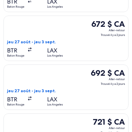
BTR
LAX
y
Baton Rouge
Los Angeles
a
2 jours
Sélectionner le vol American Airlines depuis Baton Rouge vers
672 $ CA
672 $ CA
Aller-
Aller-retour
retour,
Trouvé il y a 2 jours
Trouvé
jeu 27 août - jeu 3 sept.
il
BTR
LAX
y
Baton Rouge
Los Angeles
a
2 jours
Sélectionner le vol United depuis Baton Rouge vers Los Angele
692 $ CA
692 $ CA
Aller-
Aller-retour
retour,
Trouvé il y a 2 jours
Trouvé
jeu 27 août - jeu 3 sept.
il
BTR
LAX
y
Baton Rouge
Los Angeles
a
2 jours
Sélectionner le vol American Airlines depuis Baton Rouge vers 
721 $ CA
721 $ CA
Aller-
Aller-retour