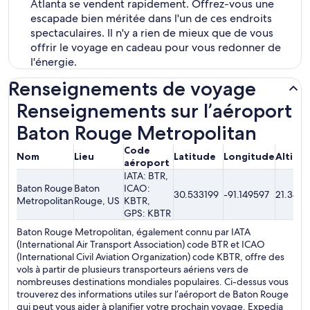
Atlanta se vendent rapidement. Offrez-vous une
escapade bien méritée dans l'un de ces endroits
spectaculaires. Il n'y a rien de mieux que de vous
offrir le voyage en cadeau pour vous redonner de
l'énergie.
Renseignements de voyage
Renseignements sur l’aéroport
Baton Rouge Metropolitan
Code
Nom
Lieu
Latitude
Longitude
Altitu
aéroport
IATA: BTR,
Baton Rouge
Baton
ICAO:
30.533199
-91.149597
21.34me
Metropolitan
Rouge, US
KBTR,
GPS: KBTR
Baton Rouge Metropolitan, également connu par IATA
(International Air Transport Association) code BTR et ICAO
(International Civil Aviation Organization) code KBTR, offre des
vols à partir de plusieurs transporteurs aériens vers de
nombreuses destinations mondiales populaires. Ci-dessus vous
trouverez des informations utiles sur l’aéroport de Baton Rouge
qui peut vous aider à planifier votre prochain voyage. Expedia