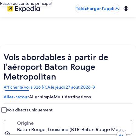
Passer au contenu principal
Télécharger l’appli
Vols abordables à partir de
l’aéroport Baton Rouge
Metropolitan
S’ouvre
Afficher le vol à 326 $ CA le jeudi 27 août 2026
dans
Aller-retour
Aller simple
Multidestinations
une
nouvelle
fenêtre
Vols directs uniquement
Origine
Baton Rouge, Louisiane (BTR-Baton Rouge Metropolit