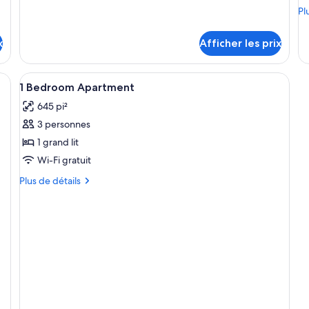
Housekeeping)
Pl
Pl
Housekeeping)
de
dé
x
Afficher les prix
po
Ch
Afficher
Fer et planche à repasser, lit de bébé 
5
1 Bedroom Apartment
toutes
645 pi²
les
3 personnes
photos
pour
1 grand lit
ce
Wi-Fi gratuit
type
Plus
Plus de détails
de
de
chambre :
détails
pour
1
1
Bedroom
Bedroom
Apartment
Apartment