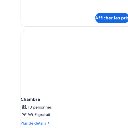
Housekeeping)
Housekeeping)
Afficher les pri
Chambre
10 personnes
Wi-Fi gratuit
Plus
Plus de détails
de