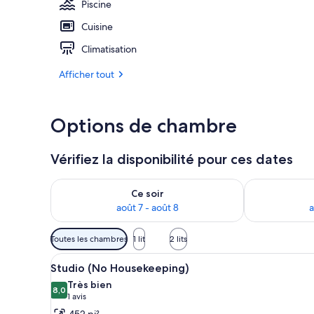
Piscine
Cuisine
Appartement,
Climatisation
Afficher tout
Options de chambre
Vérifiez la disponibilité pour ces dates
Vérifier la disponibilité pour ce soir août 7 - août 8
Vérifier la di
Ce soir
août 7 - août 8
a
Filtres
Toutes les chambres
1 lit
2 lits
disponibles
Afficher
Un lit bien fait, agrémenté d’o
pour
8
Studio (No Housekeeping)
toutes
les
Très bien
les
8,0
chambres
8,0 sur 10
(1 avis)
1 avis
photos
452 pi²