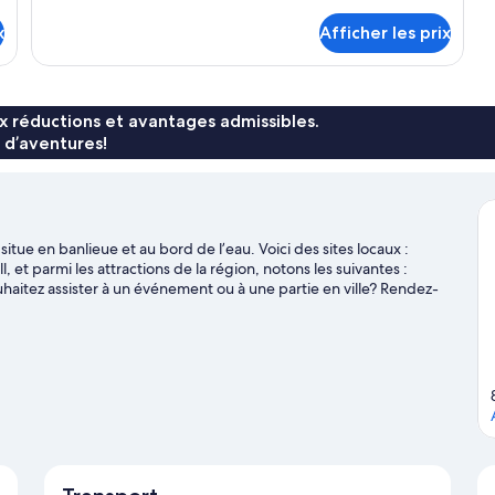
x
Afficher les prix
x réductions et avantages admissibles.
 d’aventures!
tue en banlieue et au bord de l’eau. Voici des sites locaux :
 parmi les attractions de la région, notons les suivantes :
aitez assister à un événement ou à une partie en ville? Rendez-
ral Coast ou Centre de loisirs The Entertainment Grounds.
Visiter
ce