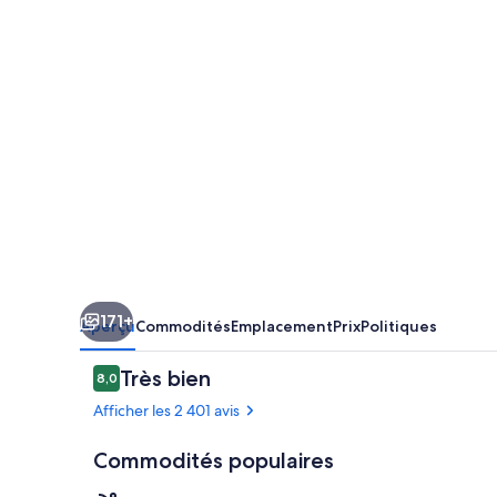
The
Entrance
Waterfront
Suites
171+
Aperçu
Commodités
Emplacement
Prix
Politiques
Avis
Très bien
8,0
8,0 sur 10 –
Afficher les 2 401 avis
Commodités populaires