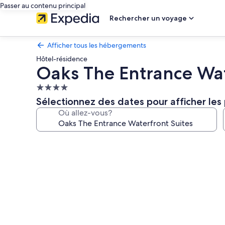
Passer au contenu principal
Rechercher un voyage
Afficher tous les hébergements
Hôtel-résidence
Oaks The Entrance Wat
Hébergement
4.0 étoiles
Sélectionnez des dates pour afficher les 
Où allez-vous?
Galerie
de
photos
de
l’hébergement
Oaks