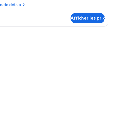
us
us de détails
tails
Afficher les prix
ur
ambre
(supplément)