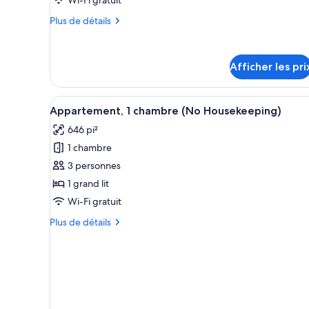
chambre :
Plus
Plus de détails
Loft,
de
1
détails
chambre
pour
Afficher les pri
Loft,
(No
1
Housekeeping)
chambre
Afficher
Un lit bien fait, agrémenté d’o
(No
36
Appartement, 1 chambre (No Housekeeping)
toutes
Housekeeping)
646 pi²
les
1 chambre
photos
pour
3 personnes
ce
1 grand lit
type
Wi-Fi gratuit
de
Plus
Plus de détails
chambre :
de
Appartement,
détails
pour
1
Appartement,
chambre
1
(No
chambre
(No