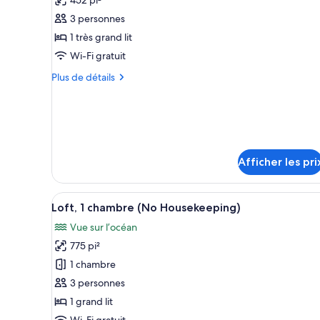
pour
3 personnes
ce
1 très grand lit
type
Wi-Fi gratuit
de
chambre :
Plus
Plus de détails
de
Studio
détails
(No
pour
Housekeeping)
Studio
(No
Housekeeping)
Afficher les pri
Afficher
Un balcon avec un fauteuil en o
12
Loft, 1 chambre (No Housekeeping)
toutes
Vue sur l’océan
les
775 pi²
photos
pour
1 chambre
ce
3 personnes
type
1 grand lit
de
Wi-Fi gratuit