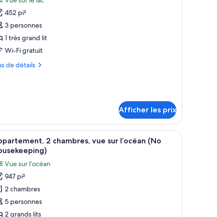
our
452 pi²
e
3 personnes
ype
1 très grand lit
e
Wi-Fi gratuit
hambre :
tudio,
us
us de détails
ue
tails
ur
ur
’océan
udio,
e
Afficher les prix
r
océan
jus, donnant sur une mer d’un bleu limpide et une plage bordée d’arbres et de 
e table avec des croissants, des raisins, une pastèque et du jus d’orange.
fficher
Un lit bien fait, agrémenté d’oreillers blancs
9
partement, 2 chambres, vue sur l’océan (No
outes
ousekeeping)
s
Vue sur l’océan
hotos
947 pi²
our
2 chambres
e
ype
5 personnes
e
2 grands lits