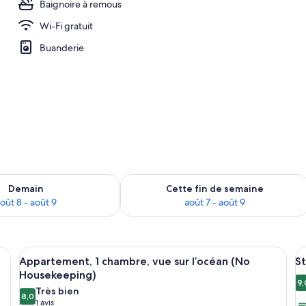
Baignoire à remous
Wi-Fi gratuit
 1 chambre (No Housekeeping) | Fer et planche à repasser, lit de bébé (supp
Buanderie
sponibilité pour demain août 8 - août 9
Vérifier la disponibilité pour cette fi
Demain
Cette fin de semaine
oût 8 - août 9
août 7 - août 9
reillers blancs et turquoise à motifs, une tête de lit en bois, une œuvre d’ar
Afficher
Une cuisine avec des meubles de rangem
A
8
Appartement, 1 chambre, vue sur l’océan (No
St
toutes
t
Housekeeping)
les
le
9,
9
Très bien
8,0
photos
p
8,0 sur 10
(1 avis)
1 avis