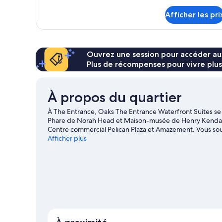
détails
Afficher les pri
pour
Chambre
Ouvrez une session pour accéder au
Plus de récompenses pour vivre plus
À propos du quartier
À The Entrance, Oaks The Entrance Waterfront Suites se si
Phare de Norah Head et Maison-musée de Henry Kendall, et
Centre commercial Pelican Plaza et Amazement. Vous souh
vous à ces endroits : Skydive the Beach and Beyond Cent
Afficher plus
le guide de voyage pour The Entrance
Afficher plus d’hôtels-résidences à The Entran