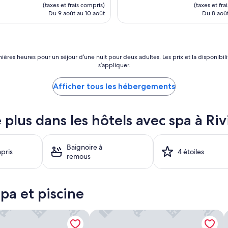
v
est
est
(taxes et frais compris)
(taxes et fra
i
de
de
Du 9 août au 10 août
Du 8 août
c
563 $ CA
569 
e
w
a
s
dernières heures pour un séjour d’une nuit pour deux adultes. Les prix et la dispon
s’appliquer.
e
x
c
Afficher tous les hébergements
e
p
t
 plus dans les hôtels avec spa à Ri
i
o
n
Baignoire à
a
pris
4 étoiles
remous
l
.
T
h
spa et piscine
e
c
h
ch Front Resort & Spa
Dreams Riviera Cancun Resort & Spa - 
T
e