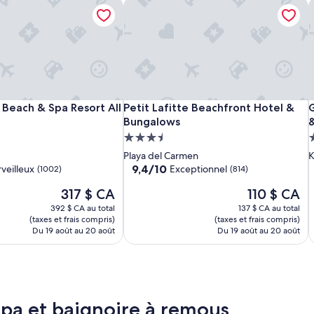
each & Spa Resort All Inclusive
Petit Lafitte Beachfront Hotel & Bun
G
e
l
c
o
m
e
f
e
Hotel
Akumal
Petit
H
A
P
each & Spa Resort All Inclusive
Petit Lafitte Beachfront Hotel & Bun
e
G
Beach & Spa Resort All
Petit Lafitte Beachfront Hotel &
l
Riu
Bay
Lafitte
R
B
L
P
Bungalows
&
i
Palace
Beach
Beachfront
P
B
B
K
nt
Hébergement
n
Riviera
&
Hotel
R
H
R
3.5 étoiles
5
Playa del Carmen
K
g
Maya
Spa
&
S
9.4
9,4/10
veilleux
Exceptionnel
(1002)
a
(814)
-
Resort
Bungalows
-
R
B
S
sur
n
Le
Le
317 $ CA
110 $ CA
10,
All
All
A
A
A
d
prix
prix
Exceptionnel,
t
392 $ CA au total
Inclusive
Inclusive
137 $ CA au total
I
I
I
est
est
(814)
(taxes et frais compris)
h
(taxes et frais compris)
de
de
Du 19 août au 20 août
Du 19 août au 20 août
e
317 $ CA
110 $ CA
e
x
p
l
a
 spa et baignoire à remous
n