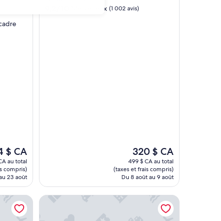
9.2
9,2/10
Merveilleux
(1 002 avis)
sur
 cadre
10,
Merveilleux,
(1 002 avis)
Le
4 $ CA
320 $ CA
prix
CA au total
499 $ CA au total
est
is compris)
(taxes et frais compris)
de
au 23 août
Du 8 août au 9 août
$ CA
320 $ CA
Inclusive - Adults Only
Hotel Xcaret Mexico - All Parks / All Fun Inclusive - 