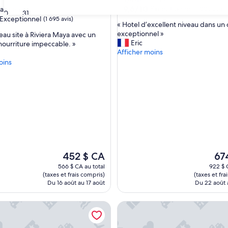
es
9.6
9,6/10
Exceptionnel
Carmen
(1 003 avis)
30
31
sur
Exceptionnel
(1 695 avis)
«
« Hotel d’excellent niveau dans un
10,
H
exceptionnel »
eau site à Riviera Maya avec un
Exceptionnel,
o
Eric
 nourriture impeccable. »
(1 003 avis)
nnel,
t
Afficher moins
s)
e
oins
l
d
’
e
x
c
e
l
l
e
Le
Le
452 $ CA
67
n
prix
prix
566 $ CA au total
922 $ 
t
est
est
(taxes et frais compris)
(taxes et fra
n
de
de
Du 16 août au 17 août
Du 22 août 
i
452 $ CA
674 
v
el Riviera Maya - Adults Only - All Inclusive
El Dorado Maroma, All & More 
e
a
u