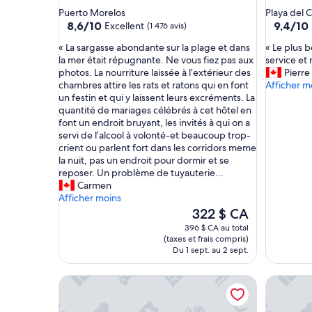
5.0 étoiles
4.5 étoil
Puerto Morelos
Playa del 
8.6
9.4
8,6/10
9,4/10
Excellent
(1 476 avis)
sur
sur
«
«
« La sargasse abondante sur la plage et dans
« Le plus b
10,
10,
L
L
la mer était répugnante. Ne vous fiez pas aux
service et
Excellent,
Exceptio
a
e
photos. La nourriture laissée à l’extérieur des
Pierre
(1 476 avis)
(1 695 avi
s
p
chambres attire les rats et ratons qui en font
Afficher m
a
l
un festin et qui y laissent leurs excréments. La
r
u
quantité de mariages célébrés à cet hôtel en
g
s
font un endroit bruyant, les invités à qui on a
a
b
servi de l’alcool à volonté-et beaucoup trop-
s
e
crient ou parlent fort dans les corridors meme
s
a
la nuit, pas un endroit pour dormir et se
e
u
reposer. Un problème de tuyauterie...
a
s
Carmen
b
i
Afficher moins
o
t
Le
322 $ CA
n
e
prix
396 $ CA au total
d
à
est
(taxes et frais compris)
a
R
de
Du 1 sept. au 2 sept.
n
i
322 $ CA
t
v
Petit Lafitte Beachfront Hotel & Bungalows
Unico Hot
e
i
s
e
u
r