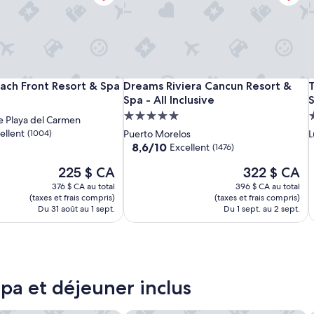
c
k
i
n
p
r
o
Petit
Mahekal
Dreams
P
M
T
ch Front Resort & Spa
Dreams Riviera Cancun Resort & Spa - 
T
ach Front Resort & Spa
Dreams Riviera Cancun Resort &
c
Lafitte
Beach
Riviera
L
B
R
R
Spa - All Inclusive
S
nt
e
Beachfront
Front
Cancun
B
F
C
Hébergement
s
de Playa del Carmen
Hotel
Resort
Resort
H
R
R
B
s
5.0 étoiles
3
ellent
(1004)
Puerto Morelos
L
w
&
&
&
R
8.6
8,6/10
Excellent
(1476)
a
Bungalows
Spa
Spa
B
S
S
sur
s
Le
Le
225 $ CA
322 $ CA
10,
-
-
S
l
prix
prix
Excellent,
376 $ CA au total
All
396 $ CA au total
A
O
a
est
est
(1476)
(taxes et frais compris)
(taxes et frais compris)
Inclusive
I
A
c
de
de
Du 31 août au 1 sept.
Du 1 sept. au 2 sept.
I
k
225 $ CA
322 $ CA
i
n
g
t
h
spa et déjeuner inclus
e
w