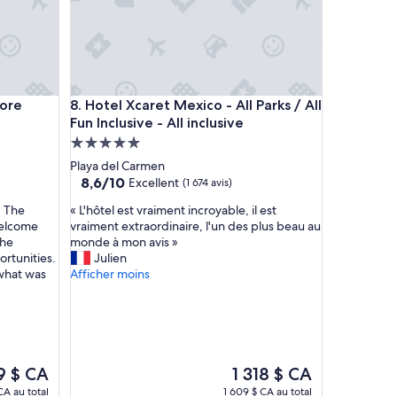
Inclusive - Adults Only
Hotel Xcaret Mexico - All Parks / All Fun Inclusive - 
More
8. Hotel Xcaret Mexico - All Parks / All
Fun Inclusive - All inclusive
Hébergement
5.0 étoiles
Playa del Carmen
8.6
8,6/10
Excellent
(1 674 avis)
sur
«
. The
« L'hôtel est vraiment incroyable, il est
10,
L
welcome
vraiment extraordinaire, l'un des plus beau au
Excellent,
'
the
monde à mon avis »
(1 674 avis)
h
rtunities.
Julien
ô
 what was
Afficher moins
t
e
l
e
s
t
Le
9 $ CA
1 318 $ CA
v
prix
CA au total
1 609 $ CA au total