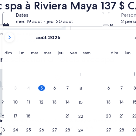
– Vérifiez la
c spa à Riviera Maya 137 $ 
Dates
Perso
Demain
mer. 19 août - jeu. 20 août
2 pers
6 août - 7 août
Les
fin de semaine prochaine
août 2026
mois
14 août - 16 août
affichés
sont
dimanche
lundi
mardi
mercredi
jeudi
vendredi
samedi
dimanch
lu
dim.
lun.
mar.
mer.
jeu.
ven.
sam.
dim.
lun.
re sélection d’hôtels avec spa
August 2026
et
September 2026.
Imperial Rivera Maya All Inclusive - Adults Only
Banyan Tree Mayakoba
1
1
2
3
4
5
6
7
6
7
8
8
9
10
11
12
13
14
13
14
1
15
16
17
18
19
20
21
20
21
2
22
Imperial Rivera Maya All Inclusive - Adults Only
Banyan Tree Mayakoba
in Imperial Rivera Maya All
3. Banyan Tree Mayakoba
 - Adults Only
Hébergement
23
24
25
26
27
28
27
28
2
29
ment
5.0 étoiles
Playa del Carmen