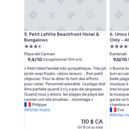
r
a
l
M
a
a
p
y
l
a
a
a
Petit Lafitte Beachfront Hotel & Bungalows
Unico Hot
5. Petit Lafitte Beachfront Hotel &
6. Unico
g
v
Bungalows
Only - Al
e
e
e
c
Hébergement
Héberge
t
u
3.5 étoiles
5.0 étoil
Playa del Carmen
Kantenah
d
n
9.4
9.0
9,4/10
9,0/10
Exceptionnel
(814 avis)
a
s
sur
sur
n
e
«
«
« Petit hôtel familial très sympathique. Très joli
« Bonne loc
10,
10,
s
r
P
B
jardin avez Koatis, ratons laveurs... Bon petit
bon accueil
Exceptionnel,
Merveill
l
v
e
o
déjeuner. Pour le dîner ils font des efforts
belle plag
(814 avis)
(1 005 av
a
i
t
n
pour varier. Personnel adorable. La plage doit
musique à f
m
c
i
n
être parfaite quand il n’y a pas de sargasses.
tres bruya
e
e
t
e
Quand nous y étions, les plages de playa del
la musique
r
e
h
l
carmen ont été envahies...dommage »
garde un t
é
t
ô
o
Philippe
chambre m
t
n
t
c
Afficher moins
Eva
a
o
e
a
Afficher m
i
u
l
l
Le
110 $ CA
t
r
f
i
prix
137 $ CA au total
r
r