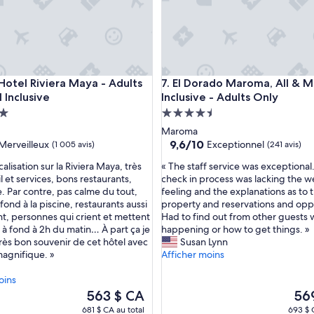
d
a
n
s
u
n
el Riviera Maya - Adults Only - All Inclusive
El Dorado Maroma, All & More 
 Hotel Riviera Maya - Adults
7. El Dorado Maroma, All & 
c
l Inclusive
Inclusive - Adults Only
a
d
ment
Hébergement
r
es
4.5 étoiles
Maroma
e
9.6
9,6/10
Merveilleux
Exceptionnel
(1 005 avis)
(241 avis)
e
sur
x
«
alisation sur la Riviera Maya, très
« The staff service was exceptional
10,
c
T
 et services, bons restaurants,
check in process was lacking the 
eux,
Exceptionnel,
e
h
e. Par contre, pas calme du tout,
feeling and the explanations as to 
is)
(241 avis)
p
e
ond à la piscine, restaurants aussi
property and reservations and oppo
t
s
nt, personnes qui crient et mettent
Had to find out from other guests
i
t
 à fond à 2h du matin… À part ça je
happening or how to get things. »
o
a
rès bon souvenir de cet hôtel avec
Susan Lynn
n
f
agnifique. »
Afficher moins
n
f
e
s
oins
l
e
Le
Le
563 $ CA
56
»
r
prix
prix
681 $ CA au total
693 $ 