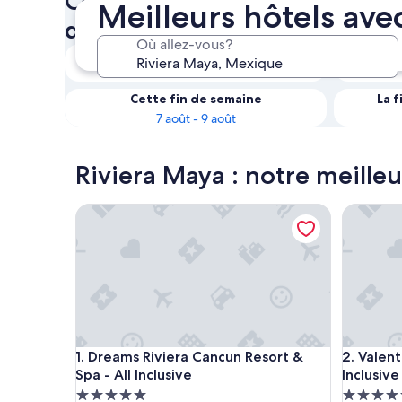
Complexes et hôtels avec spa 
Meilleurs hôtels ave
disponibilité à Riviera Maya
Où allez-vous?
Ce soir
5 août - 6 août
Cette fin de semaine
La 
7 août - 9 août
Riviera Maya : notre meilleu
Dreams Riviera Cancun Resort & Spa - All Inclusive
Valentin 
Dreams Riviera Cancun Resort & Spa - All Inclusive
Valentin 
1. Dreams Riviera Cancun Resort &
2. Valent
Spa - All Inclusive
Inclusive
Hébergement
Héberge