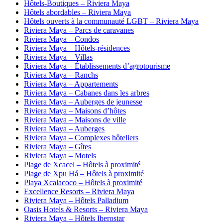
Hôtels-Boutiques – Riviera Maya
Hôtels abordables – Riviera Maya
Hôtels ouverts à la communauté LGBT – Riviera Maya
Riviera Maya – Parcs de caravanes
Riviera Maya – Condos
Riviera Maya – Hôtels-résidences
Riviera Maya – Villas
Riviera Maya – Établissements d’agrotourisme
Riviera Maya – Ranchs
Riviera Maya – Appartements
Riviera Maya – Cabanes dans les arbres
Riviera Maya – Auberges de jeunesse
Riviera Maya – Maisons d’hôtes
Riviera Maya – Maisons de ville
Riviera Maya – Auberges
Riviera Maya – Complexes hôteliers
Riviera Maya – Gîtes
Riviera Maya – Motels
Plage de Xcacel – Hôtels à proximité
Plage de Xpu Há – Hôtels à proximité
Playa Xcalacoco – Hôtels à proximité
Excellence Resorts – Riviera Maya
Riviera Maya – Hôtels Palladium
Oasis Hotels & Resorts – Riviera Maya
Riviera Maya – Hôtels Iberostar