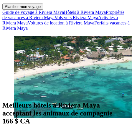
Planifier mon voyage
Guide de voyage à Riviera Maya
Hôtels à Riviera Maya
Propriétés
de vacances à Riviera Maya
Vols vers Riviera Maya
Activités à
Riviera Maya
Voitures de location à Riviera Maya
Forfaits vacances à
Riviera Maya
Meilleurs hôtels à Riviera Maya
acceptant les animaux de compagnie
166 $ CA