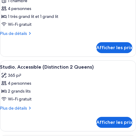
1 chambre
photos
pour
4 personnes
ce
1 très grand lit et 1 grand lit
type
Wi-Fi gratuit
de
Plus
Plus de détails
chambre :
de
Chambre
détails
Afficher les prix
pour
(Distinction
Chambre
Plus)
(Distinction
Afficher
Une chambre d’hôtel moderne équipée d
7
Plus)
Studio, Accessible (Distinction 2 Queens)
toutes
365 pi²
les
4 personnes
photos
pour
2 grands lits
ce
Wi-Fi gratuit
type
Plus
Plus de détails
de
de
chambre :
détails
Afficher les prix
pour
Studio,
Studio,
Accessible
Accessible