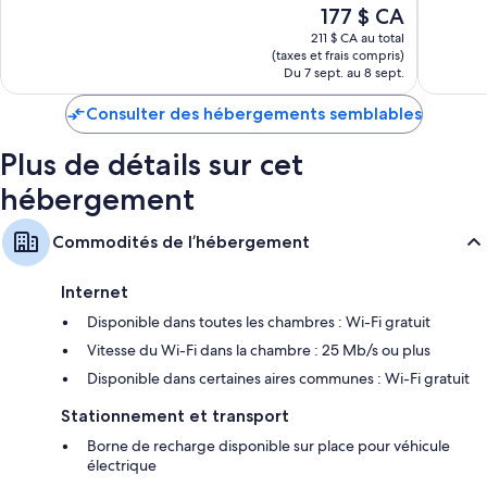
Le
177 $ CA
Le réglage de la température dans la chambre (chauffage) et des
prix
ventilateurs de plafond
211 $ CA au total
est
(taxes et frais compris)
Des bacs de recyclage et des ampoules à DEL
de
Du 7 sept. au 8 sept.
Des salles de bain avec des articles de toilette gratuits et un séchoir
177 $ CA
à cheveux
Consulter des hébergements semblables
Des téléviseurs à écran plat 42-po comprenant des chaînes câblées
Plus de détails sur cet
Des réfrigérateurs, des fours à micro-ondes et des cafetières-
théières
hébergement
Commodités de l’hébergement
Internet
Disponible dans toutes les chambres : Wi-Fi gratuit
Vitesse du Wi-Fi dans la chambre : 25 Mb/s ou plus
Disponible dans certaines aires communes : Wi-Fi gratuit
Stationnement et transport
Borne de recharge disponible sur place pour véhicule
électrique