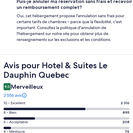
Puis-je annuler ma réservation sans frais et recevoir
un remboursement complet?
Oui, cet hébergement propose l'annulation sans frais pour
certains tarifs de chambres – parce que la flexibilité, c'est
important. Consultez la politique d'annulation de
l'hébergement sur notre site pour obtenir plus de
renseignements sur les exclusions et les conditions.
Avis
Avis pour Hotel & Suites Le
Dauphin Quebec
Merveilleux
9,0
3 556 avis
Note
10 – Excellent
2 316
de 10
Note
8 – Bien
895
–
de 8
Excellent,
Note
6 – Acceptable
208
–
d’après
de 6
Bien,
Note
4 – Médiocre
74