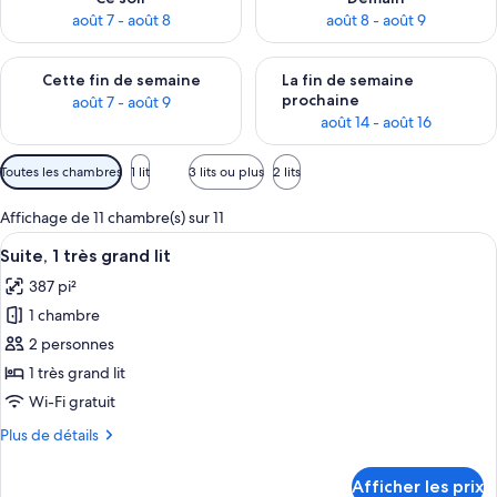
août 7 - août 8
août 8 - août 9
Vérifier la disponibilité pour cette fin de semaine août 7 - aoû
Vérifier la disponibilité pour 
Cette fin de semaine
La fin de semaine
prochaine
août 7 - août 9
août 14 - août 16
Filtres
Toutes les chambres
1 lit
3 lits ou plus
2 lits
disponibles
pour
Affichage de 11 chambre(s) sur 11
les
Afficher
Une chambre d’hôtel moderne équipée d’
10
Suite, 1 très grand lit
chambres
toutes
387 pi²
les
1 chambre
photos
pour
2 personnes
ce
1 très grand lit
type
Wi-Fi gratuit
de
Plus
Plus de détails
chambre :
de
Suite,
détails
Afficher les prix
pour