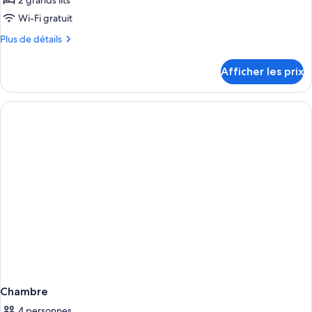
2 grands lits
de
Wi-Fi gratuit
chambre :
Plus
Plus de détails
Chambre
de
Design,
détails
Afficher les prix
2
pour
Chambre
Lits
Design,
Queen
2
Lits
Queen
Chambre
4 personnes