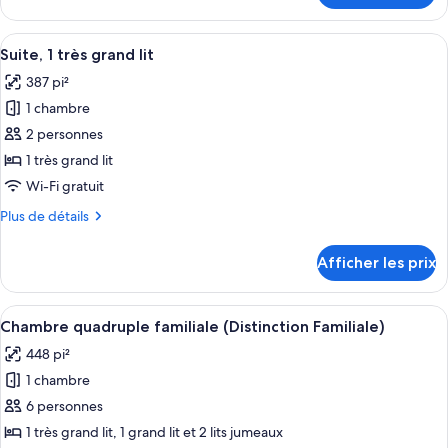
1
Suite,
très
1
Afficher
Une chambre d’hôtel moderne compren
grand
8
très
Suite, 1 très grand lit
toutes
lit
grand
387 pi²
lit
les
1 chambre
photos
pour
2 personnes
ce
1 très grand lit
type
Wi-Fi gratuit
de
Plus
Plus de détails
chambre :
de
Suite,
détails
Afficher les prix
pour
1
Suite,
très
1
Afficher
Une chambre d’hôtel avec deux lits, un
grand
11
très
Chambre quadruple familiale (Distinction Familiale)
toutes
lit
grand
448 pi²
lit
les
1 chambre
photos
pour
6 personnes
ce
1 très grand lit, 1 grand lit et 2 lits jumeaux