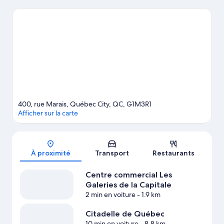
populaires de la région, notons les suivantes : Méga Parc et
Village Vacances Valcartier. Centre commercial Les Galeries de la
Capitale et Hôtel de ville de Québec sont deux attraits
recommandés à visiter. Partez pour une aventure en plein air en
découvrant le vélo de montagne et les pistes de randonnée/de
vélo, ou explorez Québec par vous-même grâce à la location de
vélo à proximité.
Visiter le guide de voyage pour Québec
400, rue Marais, Québec City, QC, G1M3R1
Afficher sur la carte
Carte
À proximité
Transport
Restaurants
Centre commercial Les
Galeries de la Capitale
2 min en voiture
- 1.9 km
Citadelle de Québec
10 min en voiture
- 8.8 km