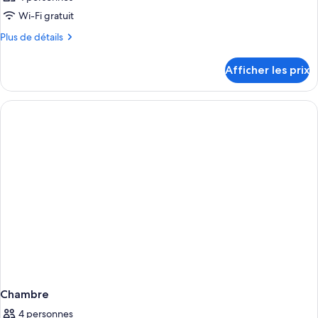
Wi-Fi gratuit
Plus
Plus de détails
de
détails
Afficher les prix
pour
Chambre
Chambre
4 personnes