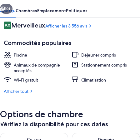
Suites
cédent
Suivant
Le
101+
Aperçu
Chambres
Emplacement
Politiques
Dauphin
Avis
Merveilleux
9,0
Afficher les 3 556 avis
Quebec
9,0 sur 10 –
Commodités populaires
Piscine
Déjeuner compris
Animaux de compagnie
Stationnement compris
acceptés
Façade de l’hébergement – soirée/nui
Wi-Fi gratuit
Climatisation
Afficher tout
Options de chambre
Vérifiez la disponibilité pour ces dates
Vérifier la disponibilité pour ce soir août 7 - août 8
Vérifier la disponibilité pour 
Ce soir
Demain