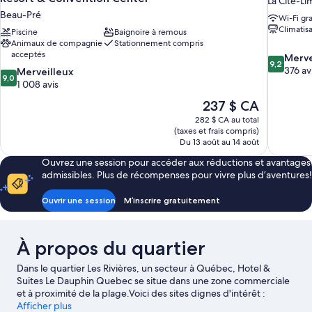
La Cité-Li
Beau-Pré
Wi-Fi gra
Climatis
Piscine
Baignoire à remous
Animaux de compagnie
Stationnement compris
acceptés
9.2
Merve
9,2
sur
376 av
9.0
Merveilleux
9,0
10,
sur
1 008 avis
Merveilleu
10,
Le
237 $ CA
376 avis
Merveilleux,
prix
282 $ CA au total
1 008 avis
est
(taxes et frais compris)
de
Du 13 août au 14 août
237 $ CA
Ouvrez une session pour accéder aux réductions et avantages
admissibles. Plus de récompenses pour vivre plus d’aventures!
Ouvrir une session
M’inscrire gratuitement
À propos du quartier
Dans le quartier Les Rivières, un secteur à Québec, Hotel &
Suites Le Dauphin Quebec se situe dans une zone commerciale
et à proximité de la plage.Voici des sites dignes d'intérêt :
Citadelle de Québec et Place Royale, et parmi les attractions
Afficher plus