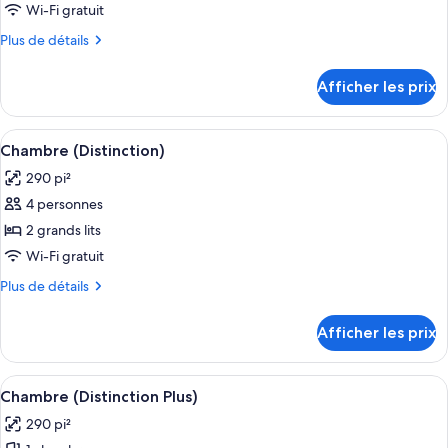
type
Wi-Fi gratuit
de
Plus
Plus de détails
chambre :
de
Chambre
détails
Afficher les prix
pour
quadruple
Chambre
familiale
quadruple
Afficher
Une chambre d’hôtel moderne équipée d
(Distinction
10
familiale
Chambre (Distinction)
toutes
Familiale)
(Distinction
290 pi²
Familiale)
les
4 personnes
photos
pour
2 grands lits
ce
Wi-Fi gratuit
type
Plus
Plus de détails
de
de
chambre :
détails
Afficher les prix
pour
Chambre
Chambre
(Distinction)
(Distinction)
Afficher
Un espace de vie compact comprenant u
6
Chambre (Distinction Plus)
toutes
290 pi²
les