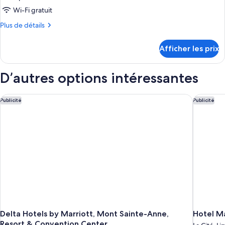
Wi-Fi gratuit
Plus
Plus de détails
de
détails
Afficher les prix
pour
Chambre
D’autres options intéressantes
Delta Hotels by Marriott, Mont Sainte-Anne, Resort & Conven
Hotel Ma
Publicité
Publicité
Delta Hotels by Marriott, Mont Sainte-Anne,
Hotel M
Resort & Convention Center