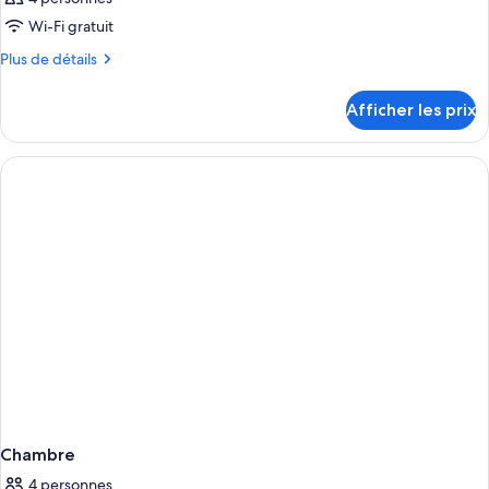
Wi-Fi gratuit
Plus
Plus de détails
de
détails
Afficher les prix
pour
Chambre
Chambre
4 personnes