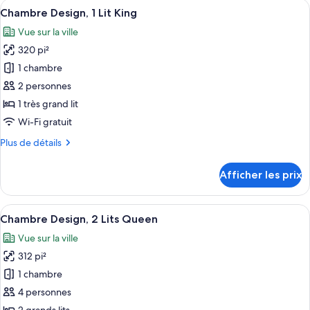
Afficher
Une chambre d’hôtel moderne équipée d’
(Distinction
12
(Distinction
Chambre Design, 1 Lit King
toutes
2
2
Vue sur la ville
Queens)
les
Queens)
320 pi²
photos
pour
1 chambre
ce
2 personnes
type
1 très grand lit
de
Wi-Fi gratuit
chambre :
Plus
Plus de détails
Chambre
de
Design,
détails
Afficher les prix
1
pour
Chambre
Lit
Design,
Afficher
Une chambre d’hôtel avec deux lits, un
King
13
1
Chambre Design, 2 Lits Queen
toutes
Lit
Vue sur la ville
King
les
312 pi²
photos
pour
1 chambre
ce
4 personnes
type