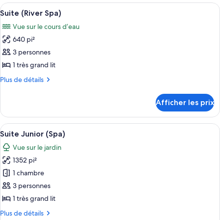
(River,
Afficher
Une chambre moderne avec une table e
Only)
6
Adults
Suite (River Spa)
toutes
Only)
Vue sur le cours d’eau
les
640 pi²
photos
pour
3 personnes
ce
1 très grand lit
type
Plus
Plus de détails
de
de
chambre :
détails
Afficher les prix
pour
Suite
Suite
(River
(River
Afficher
Une chambre d’hôtel moderne dotée d’un
Spa)
5
Spa)
Suite Junior (Spa)
toutes
Vue sur le jardin
les
1352 pi²
photos
pour
1 chambre
ce
3 personnes
type
1 très grand lit
de
Plus
Plus de détails
chambre :