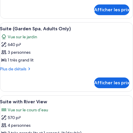
de
Suite
détails
Afficher les prix
pour
Junior
Suite
(Spa)
Junior
Afficher
Une chambre d’hôtel moderne dotée d’u
5
(Spa)
Suite (Garden Spa, Adults Only)
toutes
Vue sur le jardin
les
640 pi²
photos
pour
3 personnes
ce
1 très grand lit
type
Plus
Plus de détails
de
de
chambre :
détails
Afficher les prix
pour
Suite
Suite
(Garden
(Garden
Afficher
1 chambre, draps en coton égyptien, li
Spa,
6
Spa,
Suite with River View
toutes
Adults
Adults
Vue sur le cours d’eau
Only)
les
Only)
570 pi²
photos
pour
4 personnes
ce