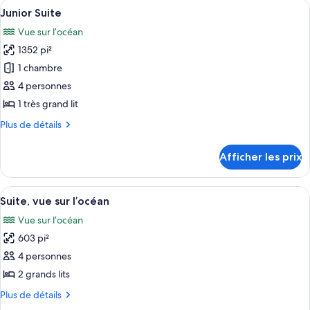
Afficher
Un espace repas avec une table et des
5
Junior Suite
toutes
Vue sur l’océan
les
1352 pi²
photos
pour
1 chambre
ce
4 personnes
type
1 très grand lit
de
Plus
Plus de détails
chambre :
de
Junior
détails
Afficher les prix
pour
Suite
Junior
Suite
Afficher
Une chambre d’hôtel avec un lit, un bu
5
Suite, vue sur l’océan
toutes
Vue sur l’océan
les
603 pi²
photos
pour
4 personnes
ce
2 grands lits
type
Plus
Plus de détails
de
de