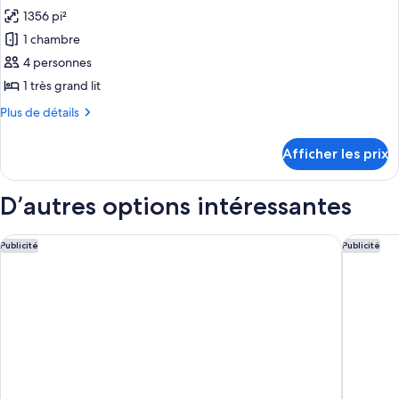
1356 pi²
photos
pour
1 chambre
ce
4 personnes
type
1 très grand lit
de
Plus
Plus de détails
chambre :
de
Suite
détails
Afficher les prix
pour
(Master)
Suite
(Master)
D’autres options intéressantes
Secrets Moxché Playa del Carmen - Adults Only - All Inclusive
Hotel Xca
Publicité
Publicité