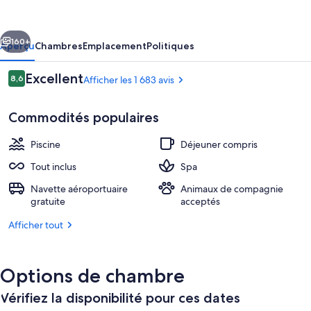
Xcaret
Mexico
cédent
Suivant
-
160+
Aperçu
Chambres
Emplacement
Politiques
All
Avis
Excellent
8,6
Afficher les 1 683 avis
Parks
8,6 sur 10 –
/
Commodités populaires
All
Fun
Piscine
Déjeuner compris
Inclusive
Tout inclus
Spa
-
Navette aéroportuaire
Animaux de compagnie
Suite (River Jump) | Vue de la chambr
gratuite
acceptés
All
inclusive
Afficher tout
Options de chambre
Vérifiez la disponibilité pour ces dates