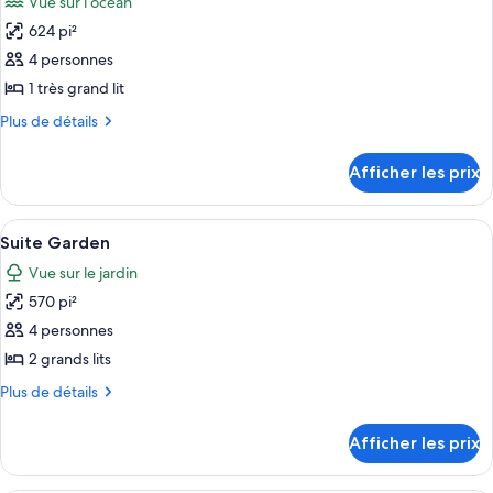
Vue sur l’océan
l’océan
les
(Adults
(Adults
624 pi²
photos
Only)
Only)
pour
4 personnes
ce
1 très grand lit
type
Plus
Plus de détails
de
de
chambre :
détails
Afficher les prix
pour
Suite
Suite
familiale,
familiale,
Afficher
Une chambre d’hôtel avec un canapé, un
au
6
au
Suite Garden
toutes
bord
bord
Vue sur le jardin
de
les
de
l’océan
570 pi²
photos
l’océan
pour
4 personnes
ce
2 grands lits
type
Plus
Plus de détails
de
de
chambre :
détails
Afficher les prix
pour
Suite
Suite
Garden
Garden