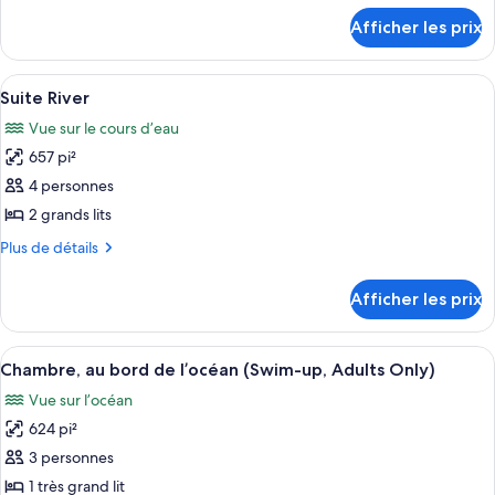
chambre :
détails
Afficher les prix
pour
Suite,
Suite,
vue
vue
Afficher
Un hamac sur un balcon, avec vue sur 
sur
5
sur
Suite River
toutes
l’océan
l’océan
Vue sur le cours d’eau
les
657 pi²
photos
pour
4 personnes
ce
2 grands lits
type
Plus
Plus de détails
de
de
chambre :
détails
Afficher les prix
pour
Suite
Suite
River
River
Afficher
Un espace piscine agrémenté d’un mur e
6
Chambre, au bord de l’océan (Swim-up, Adults Only)
toutes
Vue sur l’océan
les
624 pi²
photos
pour
3 personnes
ce
1 très grand lit