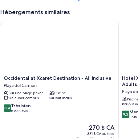
Hébergements similaires
Occidental at Xcaret Destination - All Inclusive
Hotel Xca
Occidental
Hotel
Occidental at Xcaret Destination - All Inclusive
Hotel X
at
Xcaret
Adults 
Playa del Carmen
Xcaret
Arte
Playa d
Sur une plage privée
Piscine
Destination
-
Déjeuner compris
Tout inclus
-
All
Piscin
Tout i
All
Parks
8.4
Très bien
8,4
Inclusive
/
sur
5 633 avis
9.2
Mer
9,2
Playa
All
10,
sur
1 515
del
Fun
Très
10,
Le
270 $ CA
Carmen
Inclusive
bien,
Merveill
prix
Adults
5 633 avis
1 515 avi
331 $ CA au total
est