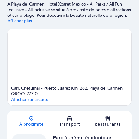
À Playa del Carmen, Hotel Xcaret Mexico - All Parks / All Fun
Inclusive - All inclusive se situe à proximité de parcs d’attractions
et sur la plage. Pour découvrir la beauté naturelle de la région,
rendez-vous à ces sites : Cenote Santa Cruz et Cenote Chaak
Afficher plus
Tun, et voici des attractions populaires : Parc Xenses et Parc à
thème écologique Xcaret. Vous voyagez avec des enfants?
N’oubliez pas de visiter ces attraits : Parc à thème Xplor et
Volière de Xaman Ha. La plongée sous-marine et la plongée
avec masque et tuba offrent d'excellentes occasions de
parcourir les cours d'eau de la région. Vous pouvez également
partir à l'aventure en découvrant l’écotourisme et l’exploration
de caverne à proximité.
Visiter le guide de voyage pour Playa
del Carmen
Afficher plus de complexes à Playa del Carmen
Carr. Chetumal - Puerto Juarez Km. 282, Playa del Carmen,
QROO, 77710
Afficher sur la carte
Carte
À proximité
Transport
Restaurants
Parc à thème écologique