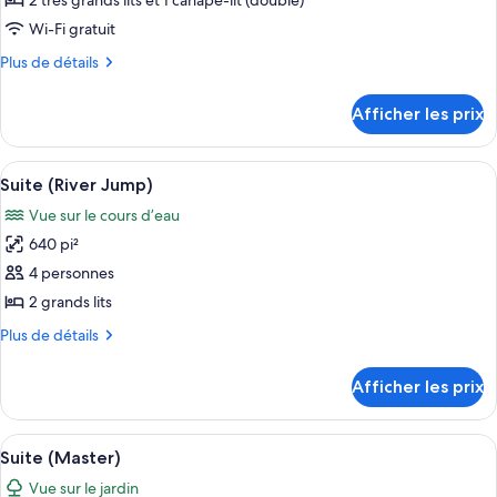
2 très grands lits et 1 canapé-lit (double)
type
Wi-Fi gratuit
de
Plus
Plus de détails
chambre :
de
Suite
détails
Afficher les prix
pour
with
Suite
River
with
Afficher
Une chambre à coucher moderne avec un
View
5
River
Suite (River Jump)
toutes
View
Vue sur le cours d’eau
les
640 pi²
photos
pour
4 personnes
ce
2 grands lits
type
Plus
Plus de détails
de
de
chambre :
détails
Afficher les prix
pour
Suite
Suite
(River
(River
Afficher
Une chambre moderne avec un grand lit
Jump)
6
Jump)
Suite (Master)
toutes
Vue sur le jardin
les