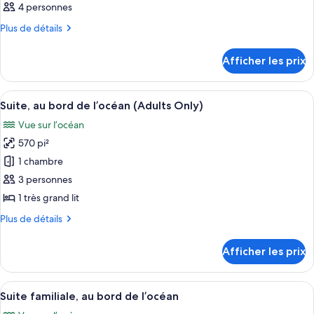
Chambre
4 personnes
les
photos
Plus
Plus de détails
de
pour
détails
ce
Afficher les prix
pour
type
Chambre
de
Afficher
Une chambre d’hôtel avec un grand lit,
6
Suite, au bord de l’océan (Adults Only)
chambre :
toutes
Chambre
Vue sur l’océan
les
570 pi²
photos
pour
1 chambre
ce
3 personnes
type
1 très grand lit
de
Plus
Plus de détails
chambre :
de
Suite,
détails
Afficher les prix
pour
au
Suite,
bord
au
Afficher
Une chambre d’hôtel dotée d’un grand 
de
5
bord
Suite familiale, au bord de l’océan
toutes
l’océan
de