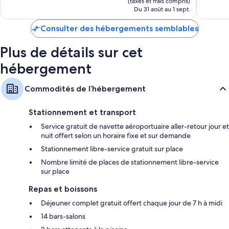
Only
(taxes et frais compris)
de
Du 31 août au 1 sept.
-
270 $ CA
All
Consulter des hébergements semblables
inclusive
Playa
del
Plus de détails sur cet
Carmen
hébergement
Commodités de l’hébergement
Stationnement et transport
Service gratuit de navette aéroportuaire aller-retour jour et
nuit offert selon un horaire fixe et sur demande
Stationnement libre-service gratuit sur place
Nombre limité de places de stationnement libre-service
sur place
Repas et boissons
Déjeuner complet gratuit offert chaque jour de 7 h à midi
14 bars-salons