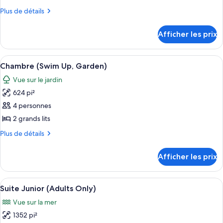
type
Plus
Plus de détails
de
de
chambre :
détails
Afficher les prix
pour
Chambre,
Chambre,
au
au
Afficher
Chambre (Swim Up, Garden) | 1 chambre
bord
6
bord
Chambre (Swim Up, Garden)
toutes
de
de
Vue sur le jardin
l’océan
les
l’océan
(Swim-
624 pi²
photos
(Swim-
up,
pour
4 personnes
up,
Adults
ce
Only)
2 grands lits
Adults
type
Only)
Plus
Plus de détails
de
de
chambre :
détails
Afficher les prix
pour
Chambre
Chambre
(Swim
(Swim
Afficher
Une chambre d’hôtel moderne équipée d
Up,
5
Up,
Suite Junior (Adults Only)
toutes
Garden)
Garden)
Vue sur la mer
les
1352 pi²
photos