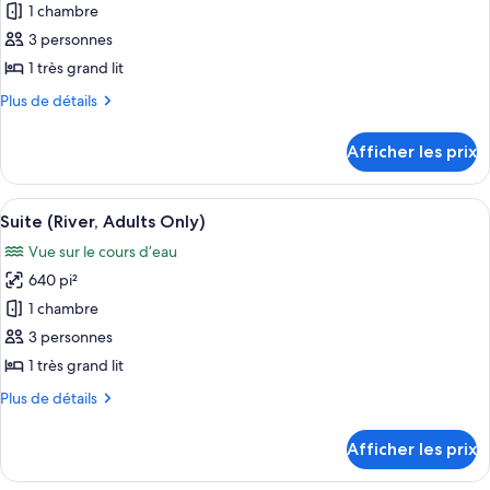
pour
1 chambre
ce
3 personnes
type
1 très grand lit
de
Plus
Plus de détails
chambre :
de
Suite
détails
Afficher les prix
pour
Junior
Suite
(Adults
Junior
Afficher
Une chambre d’hôtel moderne équipée 
Only)
5
(Adults
Suite (River, Adults Only)
toutes
Only)
Vue sur le cours d’eau
les
640 pi²
photos
pour
1 chambre
ce
3 personnes
type
1 très grand lit
de
Plus
Plus de détails
chambre :
de
Suite
détails
Afficher les prix
pour
(River,
Suite
Adults