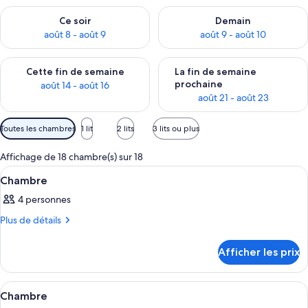
Vérifier la disponibilité pour ce soir août 8 - août 9
Vérifier la disponibilité pour 
Ce soir
Demain
août 8 - août 9
août 9 - août 10
Vérifier la disponibilité pour cette fin de semaine août 14 - aoû
Vérifier la disponibilité pour 
Cette fin de semaine
La fin de semaine
prochaine
août 14 - août 16
août 21 - août 23
Filtres
Toutes les chambres
1 lit
2 lits
3 lits ou plus
disponibles
pour
Affichage de 18 chambre(s) sur 18
les
Afficher
Une chambre d’hôtel équipée d’un lit, 
7
Chambre
chambres
toutes
4 personnes
les
photos
Plus
Plus de détails
de
pour
détails
ce
Afficher les prix
pour
type
Chambre
de
Afficher
Une chambre d’hôtel équipée d’un lit, 
10
Chambre
chambre :
toutes