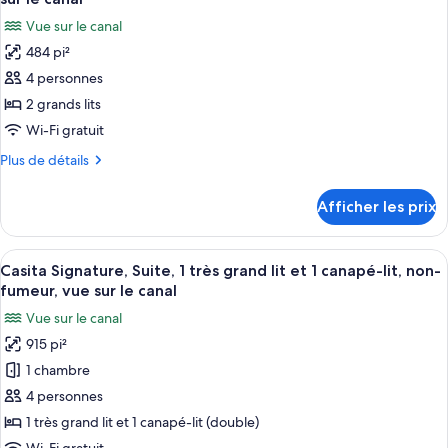
très
les
lit,
Vue sur le canal
grand
photos
non-
lit,
484 pi²
pour
fumeur,
non-
4 personnes
ce
fumeur,
vue
vue
type
2 grands lits
sur
sur
de
Wi-Fi gratuit
le
le
chambre :
canal
canal
Plus
Plus de détails
Casita
de
Signature,
détails
Afficher les prix
pour
Chambre,
Casita
2
Signature,
Afficher
Un hôtel situé au bord d’un lac, comp
grands
6
Chambre,
Casita Signature, Suite, 1 très grand lit et 1 canapé-lit, non-
toutes
2
lits,
fumeur, vue sur le canal
grands
les
non-
Vue sur le canal
lits,
photos
fumeur,
non-
915 pi²
pour
vue
fumeur,
1 chambre
ce
vue
sur
sur
type
4 personnes
le
le
de
1 très grand lit et 1 canapé-lit (double)
canal
canal
chambre :