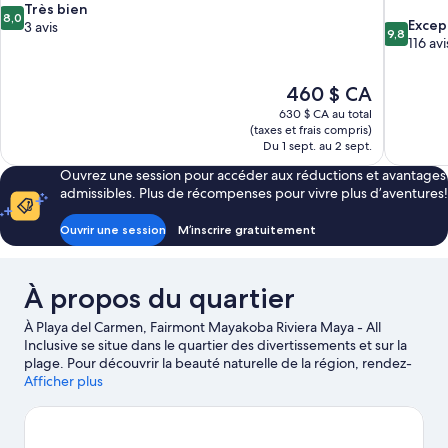
8.0
Très bien
8,0
9.8
Excep
sur
3 avis
9,8
sur
116 avi
10,
10,
Très
Exception
bien,
Le
460 $ CA
116 avis
3 avis
prix
630 $ CA au total
est
(taxes et frais compris)
de
Du 1 sept. au 2 sept.
460 $ CA
Ouvrez une session pour accéder aux réductions et avantages
admissibles. Plus de récompenses pour vivre plus d’aventures!
Ouvrir une session
M’inscrire gratuitement
À propos du quartier
À Playa del Carmen, Fairmont Mayakoba Riviera Maya - All
Inclusive se situe dans le quartier des divertissements et sur la
plage. Pour découvrir la beauté naturelle de la région, rendez-
vous à ces sites : Plage principale de Playa del Carmen et Plage
Afficher plus
de Maroma. Prenez aussi le temps de découvrir Parc à thème
Xplor et Parc à thème écologique Xcaret qui sont des attractions
populaires auprès des touristes. Vous voyagez avec des