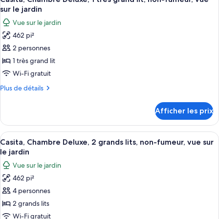
toutes
grands
non-
sur le jardin
lits,
les
fumeur,
Vue sur le jardin
non-
photos
vue
fumeur,
462 pi²
pour
sur
vue
2 personnes
ce
sur
le
le
type
1 très grand lit
jardin
jardin
de
Wi-Fi gratuit
chambre :
Plus
Plus de détails
Casita,
de
Chambre
détails
Afficher les prix
pour
Deluxe,
Casita,
1
Chambre
Afficher
Une chambre d’hôtel avec deux lits, u
très
3
Deluxe,
Casita, Chambre Deluxe, 2 grands lits, non-fumeur, vue sur
toutes
1
grand
le jardin
très
les
lit,
Vue sur le jardin
grand
photos
non-
lit,
462 pi²
pour
fumeur,
non-
4 personnes
ce
fumeur,
vue
vue
type
2 grands lits
sur
sur
de
Wi-Fi gratuit
le