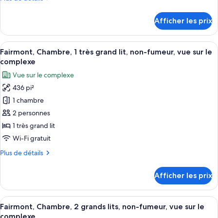
présidentielle,
de
Plusieurs
détails
Afficher les prix
pour
lits,
Suite
piscine
présidentielle,
Afficher
Une chambre d’hôtel avec un grand lit
privée,
6
Plusieurs
Fairmont, Chambre, 1 très grand lit, non-fumeur, vue sur le
toutes
vue
lits,
complexe
piscine
les
sur
Vue sur le complexe
privée,
photos
l’océan
vue
436 pi²
pour
(El
sur
1 chambre
ce
l’océan
Camaleon)
(El
type
2 personnes
Camaleon)
de
1 très grand lit
chambre :
Wi-Fi gratuit
Fairmont,
Plus
Plus de détails
Chambre,
de
1
détails
Afficher les prix
pour
très
Fairmont,
grand
Chambre,
Afficher
Une chambre d’hôtel avec deux lits, un
lit,
4
1
Fairmont, Chambre, 2 grands lits, non-fumeur, vue sur le
toutes
non-
très
complexe