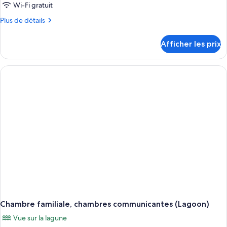
sur
type
le
Wi-Fi gratuit
le
de
canal
canal
Plus
Plus de détails
chambre :
de
Chambre
détails
Afficher les prix
pour
familiale,
Chambre
chambres
familiale,
communicantes
chambres
(Garden)
communicantes
(Garden)
Chambre familiale, chambres communicantes (Lagoon)
Vue sur la lagune