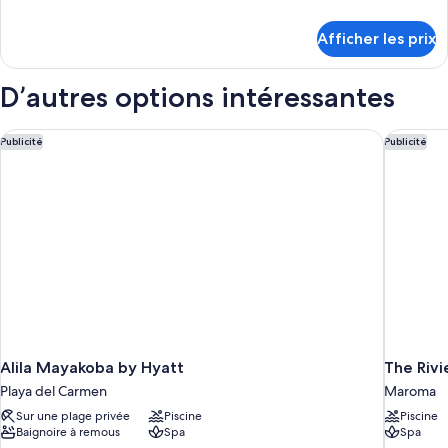
Casita,
de
Chambre,
détails
Afficher les prix
2
pour
Casita,
grands
Chambre,
D’autres options intéressantes
lits,
2
en
grands
lits,
face
Alila Mayakoba by Hyatt
The Rivi
Publicité
Publicité
en
de
face
la
de
plage
la
plage
Alila Mayakoba by Hyatt
The Rivi
Playa del Carmen
Maroma
Sur une plage privée
Piscine
Piscine
Baignoire à remous
Spa
Spa