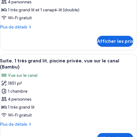
au
type
4 personnes
de
bord
de
la
1 très grand lit et 1 canapé-lit (double)
de
chambre :
plage
la
Wi-Fi gratuit
Casita,
plage
Plus
Plus de détails
Suite,
de
1
détails
Afficher les prix
pour
très
Casita,
grand
Suite,
Afficher
Une chambre d’hôtel avec un lit, une c
lit
9
1
Suite, 1 très grand lit, piscine privée, vue sur le canal
toutes
et
très
(Bambu)
grand
les
1
Vue sur le canal
lit
photos
canapé-
et
1851 pi²
pour
lit,
1
1 chambre
ce
canapé-
vue
lit,
type
4 personnes
sur
vue
de
le
1 très grand lit
sur
chambre :
canal,
le
Wi-Fi gratuit
Suite,
canal,
au
Plus
Plus de détails
au
1
bord
de
bord
très
détails
de
de