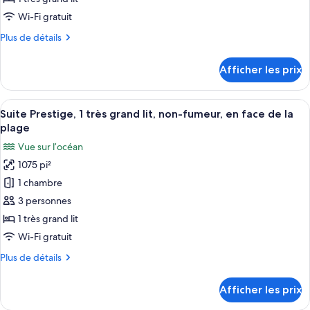
chambre :
Wi-Fi gratuit
Casita,
Plus
Plus de détails
Suite,
de
1
détails
Afficher les prix
pour
très
Casita,
grand
Suite,
Afficher
Suite Prestige, 1 très grand lit, non-fu
lit,
7
1
Suite Prestige, 1 très grand lit, non-fumeur, en face de la
toutes
non-
très
plage
grand
les
fumeur,
Vue sur l’océan
lit,
photos
en
non-
1075 pi²
pour
face
fumeur,
1 chambre
ce
en
de
face
type
3 personnes
la
de
de
plage
1 très grand lit
la
chambre :
plage
Wi-Fi gratuit
Suite
Plus
Plus de détails
Prestige,
de
1
détails
Afficher les prix
pour
très
Suite