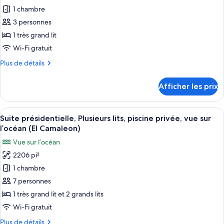
(Coral)
1 chambre
ce
type
3 personnes
de
1 très grand lit
chambre :
Wi-Fi gratuit
Suite,
Plus
Plus de détails
1
de
très
détails
Afficher les prix
pour
grand
Suite,
lit,
1
Afficher
Un espace aménagé au bord de la piscin
piscine
6
très
Suite présidentielle, Plusieurs lits, piscine privée, vue sur
toutes
privée,
grand
l’océan (El Camaleon)
lit,
les
vue
Vue sur l’océan
piscine
photos
sur
privée,
2206 pi²
pour
le
vue
1 chambre
ce
sur
canal
le
type
7 personnes
(La
canal
de
Tortuga)
1 très grand lit et 2 grands lits
(La
chambre :
Tortuga)
Wi-Fi gratuit
Suite
Plus
Plus de détails