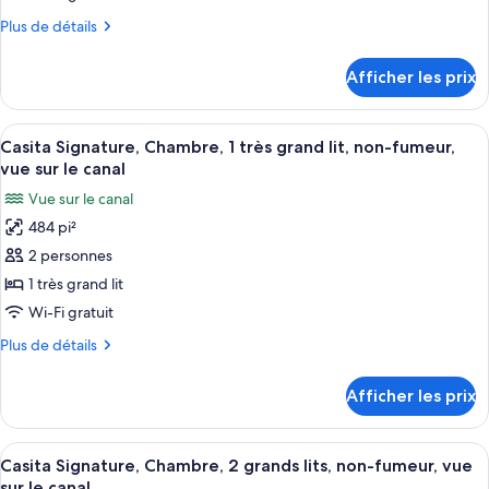
le
chambre :
jardin
jardin
Plus
Plus de détails
Casita,
de
Chambre
détails
Afficher les prix
pour
Deluxe,
Casita,
2
Chambre
Afficher
Une chambre d’hôtel moderne avec un g
grands
4
Deluxe,
Casita Signature, Chambre, 1 très grand lit, non-fumeur,
toutes
2
lits,
vue sur le canal
grands
les
non-
Vue sur le canal
lits,
photos
fumeur,
non-
484 pi²
pour
vue
fumeur,
2 personnes
ce
vue
sur
sur
type
1 très grand lit
le
le
de
Wi-Fi gratuit
jardin
jardin
chambre :
Plus
Plus de détails
Casita
de
Signature,
détails
Afficher les prix
pour
Chambre,
Casita
1
Signature,
Afficher
Literie de qualité, lit avec matelas Sel
très
4
Chambre,
Casita Signature, Chambre, 2 grands lits, non-fumeur, vue
toutes
1
grand
sur le canal