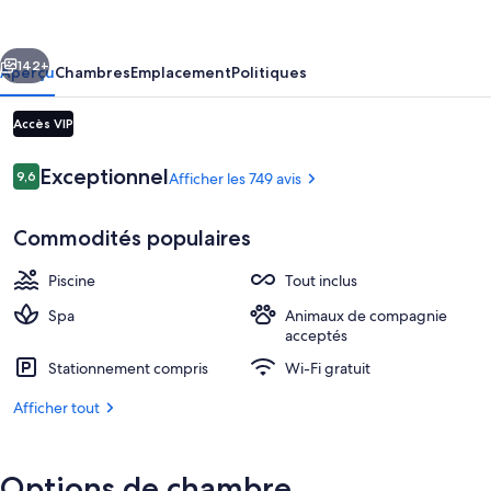
Mayakoba
Riviera
cédent
Suivant
Maya
142+
Aperçu
Chambres
Emplacement
Politiques
-
Accès VIP
All
Inclusive
Avis
Exceptionnel
9,6
Afficher les 749 avis
9,6 sur 10 –
Commodités populaires
Piscine
Tout inclus
Suite Prestige, 1 très grand lit, non-fu
Spa
Animaux de compagnie
acceptés
Stationnement compris
Wi-Fi gratuit
Afficher tout
Options de chambre