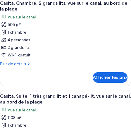
lit,
4
1
Casita, Chambre, 2 grands lits, vue sur le canal, au bord de
toutes
vue
très
la plage
grand
les
sur
Vue sur le canal
lit,
photos
le
vue
505 pi²
pour
canal,
sur
1 chambre
ce
le
au
canal,
type
4 personnes
bord
au
de
de
2 grands lits
bord
chambre :
la
de
Wi-Fi gratuit
Casita,
la
plage
Plus
Plus de détails
plage
Chambre,
de
2
détails
Afficher les prix
pour
grands
Casita,
lits,
Chambre,
Afficher
Une chambre moderne avec un grand lit
vue
4
2
Casita, Suite, 1 très grand lit et 1 canapé-lit, vue sur le canal,
toutes
sur
grands
au bord de la plage
lits,
les
le
Vue sur le canal
vue
photos
canal,
sur
1108 pi²
pour
au
le
1 chambre
ce
canal,
bord