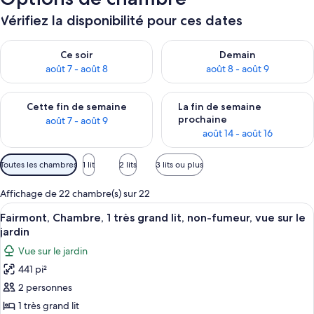
Vérifiez la disponibilité pour ces dates
Vérifier la disponibilité pour ce soir août 7 - août 8
Vérifier la disponibilité pour 
Ce soir
Demain
août 7 - août 8
août 8 - août 9
Vérifier la disponibilité pour cette fin de semaine août 7 - aoû
Vérifier la disponibilité pour 
Cette fin de semaine
La fin de semaine
prochaine
août 7 - août 9
août 14 - août 16
Filtres
Toutes les chambres
1 lit
2 lits
3 lits ou plus
disponibles
pour
Affichage de 22 chambre(s) sur 22
les
Afficher
Une chambre d’hôtel avec un grand lit
5
Fairmont, Chambre, 1 très grand lit, non-fumeur, vue sur le
chambres
toutes
jardin
les
Vue sur le jardin
photos
441 pi²
pour
2 personnes
ce
type
1 très grand lit