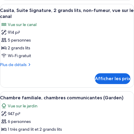
grand
Prestige,
Afficher
Literie de qualité, lit avec matelas Sel
lit,
4
1
Casita, Suite Signature, 2 grands lits, non-fumeur, vue sur le
toutes
non-
très
canal
grand
les
fumeur,
Vue sur le canal
lit,
photos
en
non-
914 pi²
pour
face
fumeur,
5 personnes
ce
en
de
face
type
2 grands lits
la
de
de
plage
Wi-Fi gratuit
la
chambre :
plage
Plus
Plus de détails
Casita,
de
Suite
détails
Afficher les prix
pour
Signature,
Casita,
2
Suite
Afficher
Une salle de bain avec une baignoire,
grands
4
Signature,
Chambre familiale, chambres communicantes (Garden)
toutes
2
lits,
Vue sur le jardin
grands
les
non-
lits,
947 pi²
photos
fumeur,
non-
pour
6 personnes
vue
fumeur,
ce
vue
1 très grand lit et 2 grands lits
sur