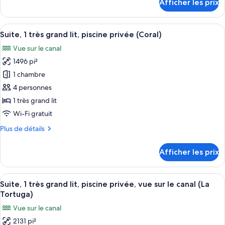
Afficher les prix
pour
grand
la
la
Suite,
plage
lit,
plage
1
Afficher
Un salon moderne avec un grand canapé
piscine
5
très
Suite, 1 très grand lit, piscine privée (Coral)
toutes
privée,
grand
Vue sur le canal
lit,
les
vue
piscine
1496 pi²
photos
sur
privée,
pour
1 chambre
le
vue
ce
sur
canal
4 personnes
le
type
(Bambu)
1 très grand lit
canal
de
Wi-Fi gratuit
(Bambu)
chambre :
Plus
Plus de détails
Suite,
de
1
détails
Afficher les prix
très
pour
Suite,
grand
1
Afficher
Une chambre spacieuse avec un grand li
lit,
13
très
Suite, 1 très grand lit, piscine privée, vue sur le canal (La
toutes
piscine
grand
Tortuga)
lit,
les
privée
Vue sur le canal
piscine
photos
(Coral)
privée
2131 pi²
pour