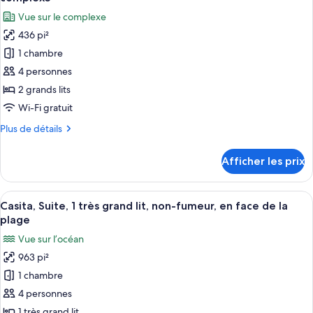
grand
les
fumeur,
Vue sur le complexe
lit,
photos
vue
non-
436 pi²
pour
sur
fumeur,
1 chambre
ce
vue
le
sur
type
4 personnes
complexe
le
de
2 grands lits
complexe
chambre :
Wi-Fi gratuit
Fairmont,
Plus
Plus de détails
Chambre,
de
2
détails
Afficher les prix
pour
grands
Fairmont,
lits,
Chambre,
Afficher
Casita, Suite, 1 très grand lit, non-fum
non-
5
2
Casita, Suite, 1 très grand lit, non-fumeur, en face de la
toutes
fumeur,
grands
plage
lits,
les
vue
Vue sur l’océan
non-
photos
sur
fumeur,
963 pi²
pour
le
vue
1 chambre
ce
sur
complexe
le
type
4 personnes
complexe
de
1 très grand lit