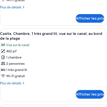
Wi-Fi gratuit
Casita
Plus
Plus de détails
Signature,
de
Suite,
détails
Afficher les prix
pour
1
Casita
très
Signature,
Afficher
Une chambre d’hôtel moderne dotée d’un
grand
3
Suite,
Casita, Chambre, 1 très grand lit, vue sur le canal, au bord
toutes
lit
1
de la plage
très
les
et
Vue sur le canal
grand
photos
1
lit
462 pi²
pour
canapé-
et
1 chambre
ce
1
lit,
canapé-
type
2 personnes
non-
lit,
de
fumeur,
1 très grand lit
non-
chambre :
vue
fumeur,
Wi-Fi gratuit
Casita,
vue
sur
Plus
Plus de détails
sur
Chambre,
le
de
le
1
détails
canal
canal
Afficher les prix
pour
très
Casita,
grand
Chambre,
Afficher
Une chambre d’hôtel avec deux lits, u