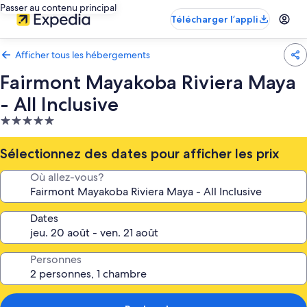
Passer au contenu principal
Télécharger l’appli
Afficher tous les hébergements
Fairmont Mayakoba Riviera Maya
- All Inclusive
Hébergement
5.0 étoiles
Sélectionnez des dates pour afficher les prix
Où allez-vous?
Dates
Personnes