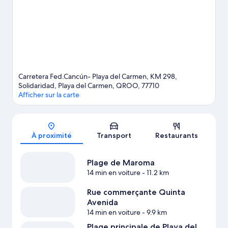
enfants? Songez à visiter cet attrait : Temazcal Natura, ou
rendez-vous à cet endroit pour assister à un événement ou à
une partie : Stade Mario Villanueva Madrid. Prenez le temps de
visiter la région et de vivre des aventures en plein air en
découvrant les pistes de randonnée/de vélo.
Visiter le guide de
voyage pour Playa del Carmen
Afficher plus de complexes à Playa del Carmen
Carretera Fed.Cancún- Playa del Carmen, KM 298,
Solidaridad, Playa del Carmen, QROO, 77710
Afficher sur la carte
Carte
À proximité
Transport
Restaurants
Plage de Maroma
14 min en voiture
- 11.2 km
Rue commerçante Quinta
Avenida
14 min en voiture
- 9.9 km
Plage principale de Playa del