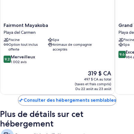
Fairmont
Grand
Fairmont Mayakoba
Grand V
Mayakoba
Velas
Playa del Carmen
Playa d
Playa
Riviera
Piscine
Spa
Piscin
del
Maya
Option tout inclus
Animaux de compagnie
Spa
Carmen
-
offerte
acceptés
All
9.6
Exc
9,6
9.2
Merveilleux
Inclusiv
sur
984 a
9,2
sur
1 002 avis
Playa
10,
10,
del
Exceptio
Le
319 $ CA
Merveilleux,
Carmen
984 avis
prix
1 002 avis
497 $ CA au total
est
(taxes et frais compris)
de
Du 22 août au 23 août
319 $ CA
Consulter des hébergements semblables
Plus de détails sur cet
hébergement