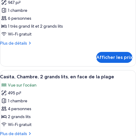
947 pi²
1 chambre
6 personnes
1 très grand lit et 2 grands lits
Wi-Fi gratuit
Plus
Plus de détails
de
détails
Afficher les prix
pour
Chambre
familiale,
Afficher
Casita, Chambre, 2 grands lits, en face 
3
chambres
Casita, Chambre, 2 grands lits, en face de la plage
toutes
communicantes
Vue sur l’océan
(Lagoon)
les
495 pi²
photos
pour
1 chambre
ce
4 personnes
type
2 grands lits
de
Wi-Fi gratuit
chambre :
Plus
Plus de détails