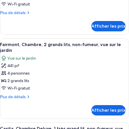
de
Wi-Fi gratuit
chambre :
Plus
Plus de détails
Fairmont,
de
Chambre,
détails
Afficher les prix
pour
1
Fairmont,
très
Chambre,
Afficher
Une chambre d’hôtel avec deux lits, un
grand
6
1
Fairmont, Chambre, 2 grands lits, non-fumeur, vue sur le
toutes
très
lit,
jardin
grand
les
non-
Vue sur le jardin
lit,
photos
fumeur,
non-
441 pi²
pour
vue
fumeur,
4 personnes
ce
vue
sur
sur
type
2 grands lits
le
le
de
Wi-Fi gratuit
jardin
jardin
chambre :
Plus
Plus de détails
Fairmont,
de
Chambre,
détails
Afficher les prix
pour
2
Fairmont,
grands
Chambre,
Afficher
Une chambre d’hôtel avec un lit, un b
lits,
3
2
Casita, Chambre Deluxe, 1 très grand lit, non-fumeur, vue