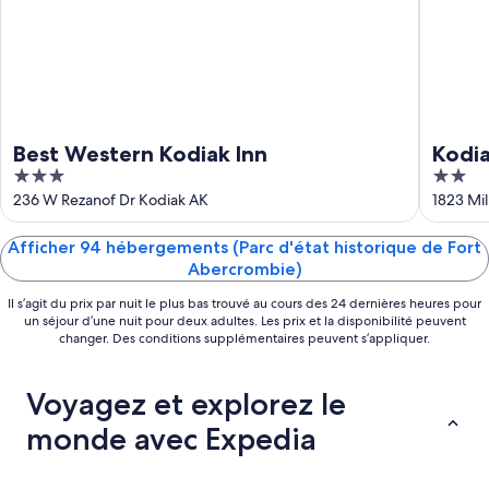
août
semaine
-
prochaine,
9
14
août
août
-
16
août
Best Western Kodiak Inn
Kodia
3
2
out
out
236 W Rezanof Dr Kodiak AK
1823 Mil
of
of
5
5
Afficher 94 hébergements (Parc d'état historique de Fort
Abercrombie)
Il s’agit du prix par nuit le plus bas trouvé au cours des 24 dernières heures pour
un séjour d’une nuit pour deux adultes. Les prix et la disponibilité peuvent
changer. Des conditions supplémentaires peuvent s’appliquer.
Voyagez et explorez le
monde avec Expedia