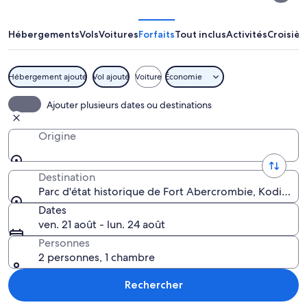
suivante :
Parc
Hébergements
Vols
Voitures
Forfaits
Tout inclus
Activités
Croisièr
d'état
historique
Hébergement ajouté
Vol ajouté
Voiture
Économie
de
Un canon est installé sur une platefo
Ajouter plusieurs dates ou destinations
Fort
Abercrombie
Origine
Destination
Parc d'état historique de Fort Abercrombie, Kodiak, A
Dates
ven. 21 août - lun. 24 août
Personnes
2 personnes, 1 chambre
Rechercher