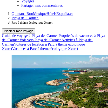
Voyages
Partager mes commentaires
Quintana Roo
Mexique
Hôtels
Expedia.ca
Playa del Carmen
Parc à thème écologique Xcaret
Planifier mon voyage
Guide de voyage à Playa del Carmen
Propriétés de vacances à Playa
del Carmen
Vols vers Playa del Carmen
Activités à Playa del
Carmen
Voitures de location à Parc à thème écologique
Xcaret
Vacances à Parc à thème écologique Xcaret