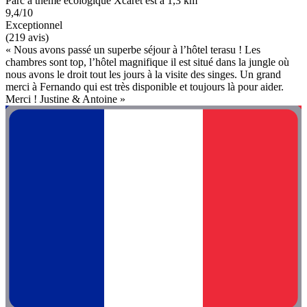
Parc à thème écologique Xcaret est à 1,3 km
9,4/10
Exceptionnel
(219 avis)
« Nous avons passé un superbe séjour à l’hôtel terasu ! Les
chambres sont top, l’hôtel magnifique il est situé dans la jungle où
nous avons le droit tout les jours à la visite des singes. Un grand
merci à Fernando qui est très disponible et toujours là pour aider.
Merci ! Justine & Antoine »