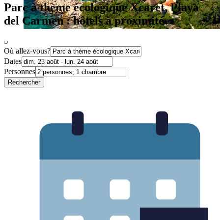
Parc à thème écologique Xcaret, Playa
del Carmen : hôtels à proximité
Où allez-vous?
Dates
Personnes
Rechercher