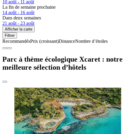
10 août - 11 août
La fin de semaine prochaine
14 août - 16 août
Dans deux semaines
21 août - 23 août
Afficher la carte
Filtrer
Recommandés
Prix (croissant)
Distance
Nombre d’étoiles
Parc à thème écologique Xcaret : notre
meilleure sélection d’hôtels