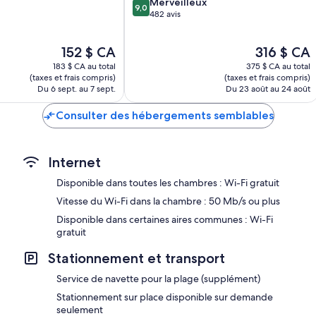
9.0
Merveilleux
9,0
sur
482 avis
10,
Merveilleux,
Le
Le
152 $ CA
316 $ CA
482 avis
prix
prix
183 $ CA au total
375 $ CA au total
est
est
(taxes et frais compris)
(taxes et frais compris)
de
de
Du 6 sept. au 7 sept.
Du 23 août au 24 août
152 $ CA
316 $ CA
Consulter des hébergements semblables
Internet
Disponible dans toutes les chambres : Wi-Fi gratuit
Vitesse du Wi-Fi dans la chambre : 50 Mb/s ou plus
Disponible dans certaines aires communes : Wi-Fi
gratuit
Stationnement et transport
Service de navette pour la plage (supplément)
Stationnement sur place disponible sur demande
seulement