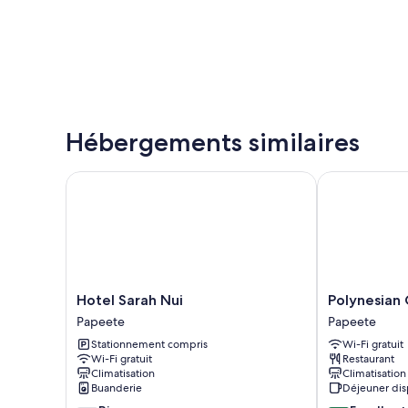
Hébergements similaires
Hotel Sarah Nui
Polynesian Ca
Hotel
Polynesian
Hotel Sarah Nui
Polynesian 
Sarah
Cabins
Papeete
Papeete
Nui
by
Stationnement compris
Wi-Fi gratuit
Papeete
Kon
Wi-Fi gratuit
Restaurant
Tiki
Climatisation
Climatisation
Papeete
Buanderie
Déjeuner dis