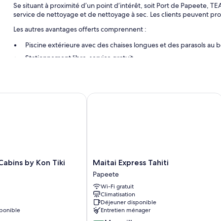
Se situant à proximité d’un point d’intérêt, soit Port de Papeete, 
service de nettoyage et de nettoyage à sec. Les clients peuvent prof
Les autres avantages offerts comprennent :
Piscine extérieure avec des chaises longues et des parasols au b
Stationnement libre-service gratuit
Déjeuner préparé sur commande (supplément), départ express 
Entreposage des bagages, barbecue au charbon et meubles ex
bins by Kon Tiki
Maitai Express Tahiti
Caractéristiques de la chambre
Toutes les chambres proposant un ameublement unique possèdent d
que des avantages comme l’accès inclus au Wi-Fi et de l’eau emboute
D’autres commodités offertes dans toutes les chambres comprenne
Des salles de bain avec une douche et du shampoing
Maitai
Cabins by Kon Tiki
Maitai Express Tahiti
Des téléviseurs connectés 32-po comprenant des chaînes de té
Express
Papeete
Tahiti
Des garde-robes ou placards, des fours à micro-ondes et une batt
Wi-Fi gratuit
Papeete
Climatisation
Déjeuner disponible
ponible
Entretien ménager