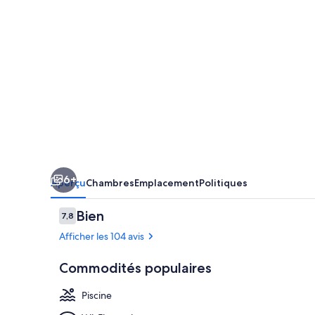
Holidays
6+
Aperçu
Chambres
Emplacement
Politiques
Avis
Bien
7,8
7,8 sur 10 –
Afficher les 104 avis
Commodités populaires
Piscine