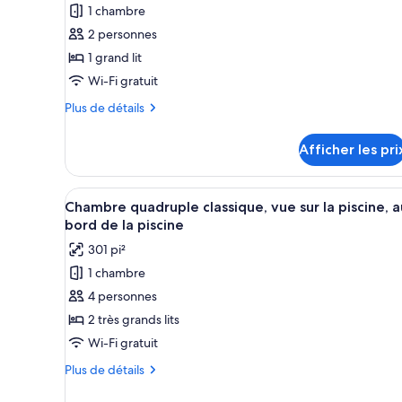
ce
1 chambre
type
2 personnes
de
1 grand lit
chambre :
Wi-Fi gratuit
Chambre
classique
Plus
Plus de détails
de
double,
détails
1
Afficher les pri
pour
grand
Chambre
lit,
classique
Afficher
Chambre quadruple classique, vu
1
double,
Chambre quadruple classique, vue sur la piscine, a
salle
toutes
1
bord de la piscine
de
grand
les
bain
301 pi²
lit,
photos
salle
privée,
1 chambre
pour
de
en
4 personnes
ce
bain
coin
privée,
type
2 très grands lits
en
de
Wi-Fi gratuit
coin
chambre :
Plus
Plus de détails
Chambre
de
détails