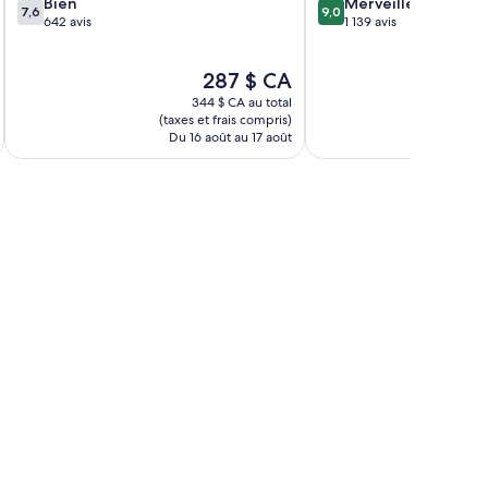
7.6
9.0
Bien
Merveilleux
7,6
9,0
sur
sur
642 avis
1 139 avis
10,
10,
Bien,
Merveilleux,
Le
287 $ CA
642 avis
1 139 avis
prix
344 $ CA au total
est
(taxes et frais compris)
(taxe
de
Du 16 août au 17 août
Du 
287 $ CA