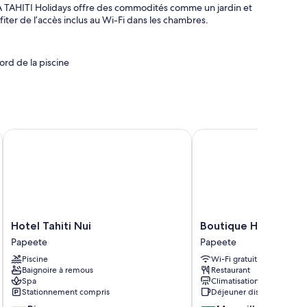
TEA TAHITI Holidays offre des commodités comme un jardin et
iter de l’accès inclus au Wi-Fi dans les chambres.
ord de la piscine
et arrivée express
térieurs
Hotel Tahiti Nui
Boutique Hotel Kon Tiki
es commodités comme le réglage de la climatisation, ainsi
illée gratuite.
nt :
Hotel
Boutique
Hotel Tahiti Nui
Boutique Hotel Kon T
lévision numérique
Tahiti
Hotel
Papeete
Papeete
Nui
Kon
erie de cuisine, de la vaisselle et des ustensiles
Piscine
Wi-Fi gratuit
Papeete
Tiki
Baignoire à remous
Restaurant
Tahiti
Spa
Climatisation
Papeete
Stationnement compris
Déjeuner disponible