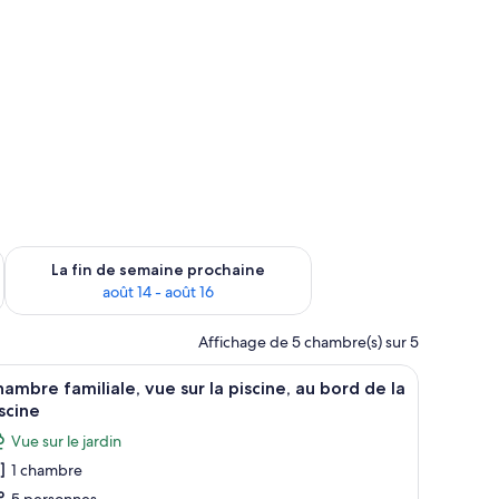
cès au Wi-Fi (inclus), décor unique
n de semaine août 7 - août 9
Vérifier la disponibilité pour la fin de semaine prochaine août 
La fin de semaine prochaine
août 14 - août 16
Affichage de 5 chambre(s) sur 5
i (inclus), décor unique
alle de bain privée, au bord de la piscine | Fer et planche à repasser, accès a
fficher
Chambre familiale, vue sur la piscine, au bord 
1
ambre familiale, vue sur la piscine, au bord de la
outes
scine
s
Vue sur le jardin
hotos
1 chambre
our
5 personnes