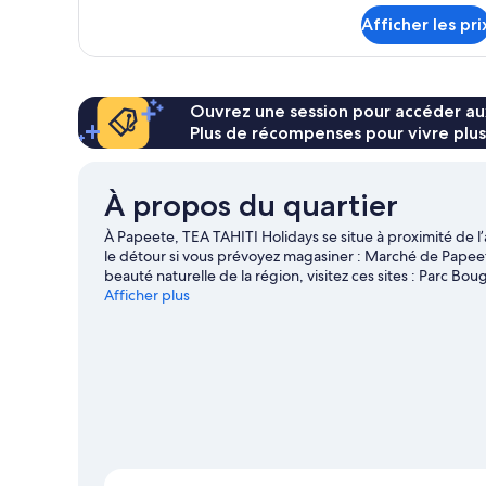
quadruple
pour
classique,
Afficher les pri
Chambre
vue
quadruple
sur
classique,
vue
la
Ouvrez une session pour accéder au
sur
piscine,
Plus de récompenses pour vivre plus
la
au
piscine,
bord
au
bord
À propos du quartier
de
de
la
la
À Papeete, TEA TAHITI Holidays se situe à proximité de l’
piscine
piscine
le détour si vous prévoyez magasiner : Marché de Papeet
beauté naturelle de la région, visitez ces sites : Parc Bou
pour Papeete
Afficher plus
Afficher plus de maisons d’hôtes à Papeete