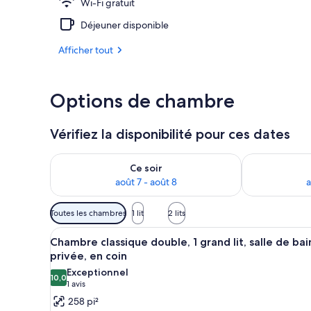
Wi-Fi gratuit
Chambre quadr
Déjeuner disponible
Afficher tout
Options de chambre
Vérifiez la disponibilité pour ces dates
Vérifier la disponibilité pour ce soir août 7 - août 8
Vérifier la di
Ce soir
août 7 - août 8
a
Filtres
Toutes les chambres
1 lit
2 lits
disponibles
Afficher
Chambre classique double, 1 gran
pour
1
Chambre classique double, 1 grand lit, salle de bai
toutes
les
privée, en coin
les
chambres
Exceptionnel
10,0
photos
10,0 sur 10
(1 avis)
1 avis
pour
258 pi²