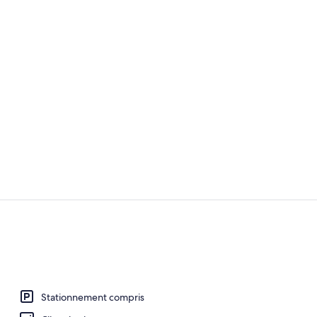
Chambre famil
Chambre class
Stationnement compris