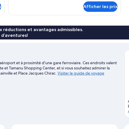
quadruple
détails
x
classique,
Afficher les prix
pour
vue
Chambre
quadruple
sur
classique,
la
vue
x réductions et avantages admissibles.
piscine,
sur
 d’aventures!
côté
la
piscine,
jardin
côté
jardin
aéroport et à proximité d'une gare ferroviaire. Ces endroits valent
e et Tamanu Shopping Center, et si vous souhaitez admirer la
gainville et Place Jacques Chirac.
Visiter le guide de voyage