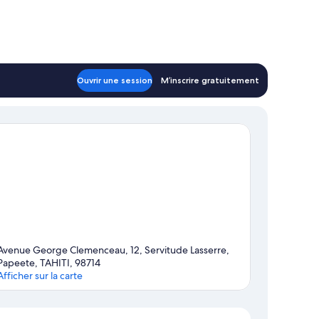
Ouvrir une session
M’inscrire gratuitement
Avenue George Clemenceau, 12, Servitude Lasserre,
Papeete, TAHITI, 98714
Afficher sur la carte
Carte