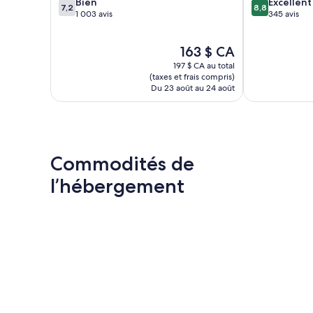
7.2
8.8
Bien
Excellent
7,2
8,8
sur
sur
1 003 avis
345 avis
10,
10,
Bien,
Excellent,
Le
163 $ CA
1 003 avis
345 avis
prix
197 $ CA au total
est
(taxes et frais compris)
de
Du 23 août au 24 août
163 $ CA
Commodités de
l’hébergement