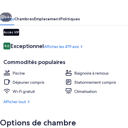
California
-
cédent
Suivant
A
64+
Aperçu
Chambres
Emplacement
Politiques
Town
Accès VIP
&
Desert
Avis
Exceptionnel
9,6
Afficher les 479 avis
9,6 sur 10 –
Boutique
Hotel
Commodités populaires
Piscine
Baignoire à remous
Cour
Déjeuner compris
Stationnement compris
Wi-Fi gratuit
Climatisation
Afficher tout
Options de chambre