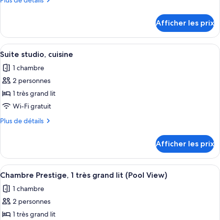
Plus de détails
chambre :
de
The
détails
Afficher les prix
pour
Casita
The
Casita
Afficher
Un salon comprenant un canapé, un faut
3
Suite studio, cuisine
toutes
1 chambre
les
2 personnes
photos
pour
1 très grand lit
ce
Wi-Fi gratuit
type
Plus
Plus de détails
de
de
chambre :
détails
Afficher les prix
pour
Suite
Suite
studio,
studio,
Afficher
Une table ronde en bois, avec deux ver
cuisine
7
cuisine
Chambre Prestige, 1 très grand lit (Pool View)
toutes
1 chambre
les
2 personnes
photos
pour
1 très grand lit