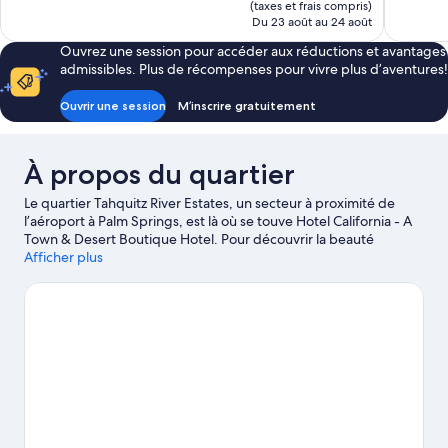
est
(taxes et frais compris)
1 406 avis
de
Du 23 août au 24 août
177 $ CA
Ouvrez une session pour accéder aux réductions et avantages
admissibles. Plus de récompenses pour vivre plus d’aventures!
Ouvrir une session
M’inscrire gratuitement
À propos du quartier
Le quartier Tahquitz River Estates, un secteur à proximité de
l’aéroport à Palm Springs, est là où se touve Hotel California - A
Town & Desert Boutique Hotel. Pour découvrir la beauté
naturelle de la région, rendez-vous à ces sites : Montagnes de
Afficher plus
San Jacinto et Parc d'État Mount San Jacinto, et voici des
attractions populaires : Moorten Botanical Garden and
Cactarium et Palm Springs Convention Center (centre de
congrès). Vous avez envie d’assister à un événement ou à une
partie en ville? Rendez-vous à cet endroit : Casino Agua
Caliente. Prenez le temps de profiter des sources chaudes et de
la station santé ou de beauté de la région, ou vivez une aventure
en plein air en découvrant l’écotourisme et les pistes de
randonnée/de vélo à proximité.
Visiter le guide de voyage
pour Palm Springs