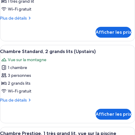
ce
1 très grand lit
type
Wi-Fi gratuit
de
Plus
Plus de détails
chambre :
de
Chambre
détails
Afficher les prix
pour
Deluxe,
Chambre
1
Deluxe,
Afficher
Une petite pièce agréable et chaleureus
très
3
1
Chambre Standard, 2 grands lits (Upstairs)
toutes
grand
très
Vue sur la montagne
grand
les
lit
lit
1 chambre
photos
(Upstairs)
(Upstairs)
pour
3 personnes
ce
2 grands lits
type
Wi-Fi gratuit
de
Plus
Plus de détails
chambre :
de
Chambre
détails
Afficher les prix
pour
Standard,
Chambre
2
Standard,
Afficher
Une chambre moderne avec un grand li
grands
6
2
Chambre Prestige, 1 très grand lit, vue sur la piscine