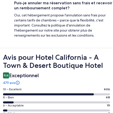
Puis-je annuler ma réservation sans frais et recevoir
un remboursement complet?
Oui, cet hébergement propose l'annulation sans frais pour
certains tarifs de chambres – parce que la flexibilité, c'est
important. Consultez la politique d'annulation de
l'hébergement sur notre site pour obtenir plus de
renseignements sur les exclusions et les conditions.
Avis
Avis pour Hotel California - A
Town & Desert Boutique Hotel
Exceptionnel
9,6
479 avis
Note
10 – Excellent
406
de 10
Note
8 – Bien
48
–
de 8
Excellent,
Note
6 – Acceptable
19
–
d’après
de 6