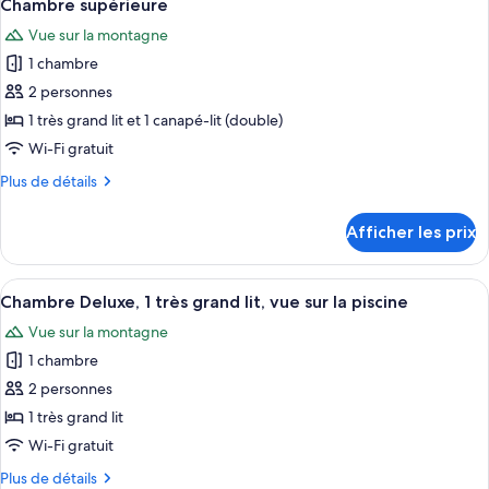
3
1
Chambre supérieure
toutes
grand
très
Vue sur la montagne
grand
les
lit
lit
1 chambre
photos
pour
2 personnes
ce
1 très grand lit et 1 canapé-lit (double)
type
Wi-Fi gratuit
de
Plus
Plus de détails
chambre :
de
Chambre
détails
Afficher les prix
pour
supérieure
Chambre
supérieure
Afficher
Un lit bien fait, recouvert d’une couvr
3
Chambre Deluxe, 1 très grand lit, vue sur la piscine
toutes
Vue sur la montagne
les
1 chambre
photos
pour
2 personnes
ce
1 très grand lit
type
Wi-Fi gratuit
de
Plus
Plus de détails