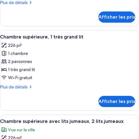
Plus
Plus de détails
chambre :
de
Chambre,
détails
Afficher les prix
pour
1
Chambre,
très
1
Afficher
Une chambre d’hôtel moderne avec un g
grand
6
très
Chambre supérieure, 1 très grand lit
toutes
lit
grand
226 pi²
lit
les
1 chambre
photos
pour
2 personnes
ce
1 très grand lit
type
Wi-Fi gratuit
de
Plus
Plus de détails
chambre :
de
Chambre
détails
Afficher les prix
pour
supérieure,
Chambre
1
supérieure,
Afficher
Une chambre d’hôtel moderne avec deux 
très
6
1
Chambre supérieure avec lits jumeaux, 2 lits jumeaux
toutes
grand
très
Vue sur la ville
grand
les
lit
lit
226 pi²