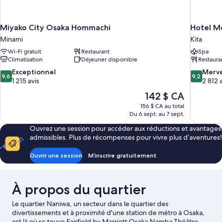
Miyako City Osaka Hommachi
Hotel M
Minami
Kita
Wi-Fi gratuit
Restaurant
Spa
Climatisation
Déjeuner disponible
Restaura
9.6
9.2
Exceptionnel
Merve
9,6
9,2
sur
sur
1 215 avis
2 812 
10,
10,
Le
142 $ CA
Exceptionnel,
Merveilleu
prix
156 $ CA au total
1 215 avis
2 812 avis
est
Du 6 sept. au 7 sept.
de
Ouvrez une session pour accéder aux réductions et avantages
142 $ CA
admissibles. Plus de récompenses pour vivre plus d’aventures!
Ouvrir une session
M’inscrire gratuitement
À propos du quartier
Le quartier Naniwa, un secteur dans le quartier des
divertissements et à proximité d'une station de métro à Osaka,
est là où se touve Fairfield by Marriott Osaka Namba.Théâtre