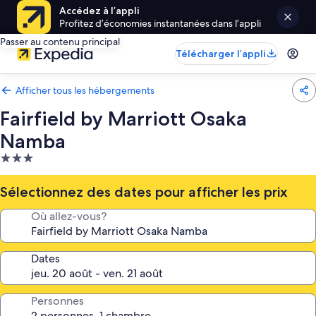
Accédez à l’appli
Profitez d’économies instantanées dans l’appli
Passer au contenu principal
Télécharger l’appli
Afficher tous les hébergements
Fairfield by Marriott Osaka
Namba
Hébergement
3.0 étoiles
Sélectionnez des dates pour afficher les prix
Où allez-vous?
Dates
Personnes