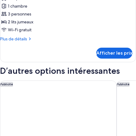
pour
1 chambre
ce
3 personnes
type
2 lits jumeaux
de
Wi-Fi gratuit
chambre :
Plus
Plus de détails
Chambre
de
triple,
détails
Afficher les prix
2
pour
Chambre
lits
triple,
D’autres options intéressantes
jumeaux
2
lits
jumeaux
Miyako City Osaka Hommachi
Hotel Mo
Publicité
Publicité