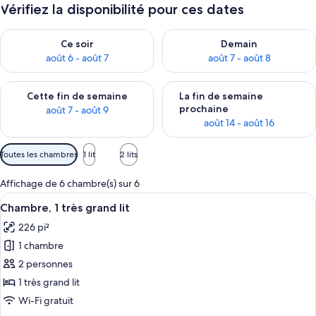
Vérifiez la disponibilité pour ces dates
Vérifier la disponibilité pour ce soir août 6 - août 7
Vérifier la disponibilité pour 
Ce soir
Demain
août 6 - août 7
août 7 - août 8
Vérifier la disponibilité pour cette fin de semaine août 7 - aoû
Vérifier la disponibilité pour 
Cette fin de semaine
La fin de semaine
prochaine
août 7 - août 9
août 14 - août 16
Filtres
Toutes les chambres
1 lit
2 lits
disponibles
pour
Affichage de 6 chambre(s) sur 6
les
Afficher
Une chambre d’hôtel avec un grand lit,
6
Chambre, 1 très grand lit
chambres
toutes
226 pi²
les
1 chambre
photos
pour
2 personnes
ce
1 très grand lit
type
Wi-Fi gratuit
de