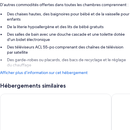
D’autres commodités offertes dans toutes les chambres comprennent :
Des chaises hautes, des baignoires pour bébé et de la vaisselle pour
enfants
De la literie hypoallergène et des lits de bébé gratuits
Des salles de bain avec une douche cascade et une toilette dotée
d'un bidet électronique
Des téléviseurs ACL 55-po comprenant des chaînes de télévision
par satellite
Des garde-robes ou placards, des bacs de recyclage et le réglage
du chauffage
Afficher plus d’information sur cet hébergement
Hébergements similaires
Centara Life Namba Hotel Osaka
APA Hot