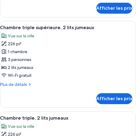
avec
détails
Afficher les prix
lits
pour
Chambre
jumeaux,
avec
Afficher
Une chambre d’hôtel moderne avec deux
2
6
lits
Chambre triple supérieure, 2 lits jumeaux
toutes
lits
jumeaux,
Vue sur la ville
2
les
jumeaux
lits
226 pi²
photos
jumeaux
pour
1 chambre
ce
3 personnes
type
2 lits jumeaux
de
Wi-Fi gratuit
chambre :
Plus
Plus de détails
Chambre
de
triple
détails
Afficher les prix
supérieure,
pour
Chambre
2
triple
Afficher
Une chambre d’hôtel avec deux lits, un
lits
4
supérieure,
Chambre triple, 2 lits jumeaux
toutes
jumeaux
2
Vue sur la ville
lits
les
jumeaux
226 pi²
photos