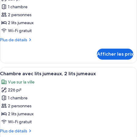
photos
pour
1 chambre
ce
2 personnes
type
2 lits jumeaux
de
Wi-Fi gratuit
chambre :
Plus
Plus de détails
Chambre
de
supérieure
détails
Afficher les prix
avec
pour
Chambre
lits
supérieure
Afficher
Une chambre d’hôtel moderne avec deux 
jumeaux,
6
avec
Chambre avec lits jumeaux, 2 lits jumeaux
toutes
2
lits
Vue sur la ville
jumeaux,
les
lits
2
226 pi²
photos
jumeaux
lits
pour
1 chambre
jumeaux
ce
2 personnes
type
2 lits jumeaux
de
Wi-Fi gratuit
chambre :
Plus
Plus de détails
Chambre
de