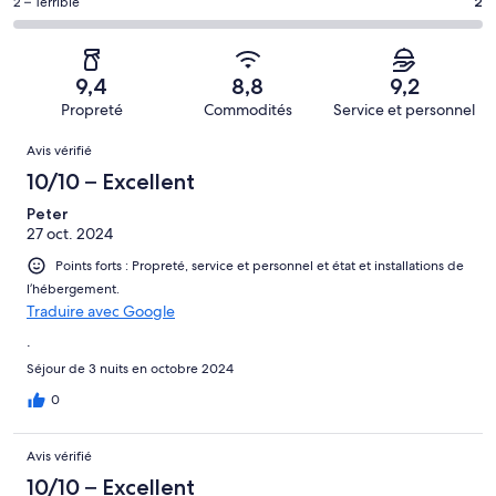
sur 448.
Acceptable,
Note
2 – Terrible
2
119 avis
–
d’après
de 2
sur 448.
Médiocre,
27 avis
–
d’après
sur 448.
Terrible,
13 avis
9,4
8,8
9,2
d’après
sur 448.
Propreté
Commodités
Service et personnel
2 avis
Avis
sur 448.
Avis vérifié
10/10 – Excellent
Peter
27 oct. 2024
Points forts : Propreté, service et personnel et état et installations de
l’hébergement.
Traduire avec Google
.
Séjour de 3 nuits en octobre 2024
0
Avis vérifié
10/10 – Excellent