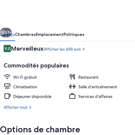
Fairfield
by
Marriott
cédent
Suivant
Osaka
27+
Aperçu
Chambres
Emplacement
Politiques
Namba
Avis
Merveilleux
9,2
Afficher les 448 avis
9,2 sur 10 –
Commodités populaires
Wi-Fi gratuit
Restaurant
Climatisation
Salle d’entraînement
Déjeuner disponible
Services d’affaires
Réception
Afficher tout
Options de chambre