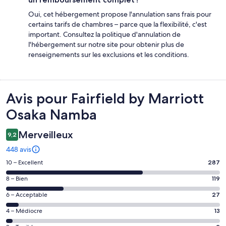
Oui, cet hébergement propose l'annulation sans frais pour
certains tarifs de chambres – parce que la flexibilité, c'est
important. Consultez la politique d'annulation de
l'hébergement sur notre site pour obtenir plus de
renseignements sur les exclusions et les conditions.
Avis
Avis pour Fairfield by Marriott
Osaka Namba
Merveilleux
9,2
448 avis
Note
10 – Excellent
287
de 10
Note
8 – Bien
119
–
de 8
Excellent,
Note
6 – Acceptable
27
–
d’après
de 6
Bien,
Note
4 – Médiocre
13
287 avis
–
d’après
de 4