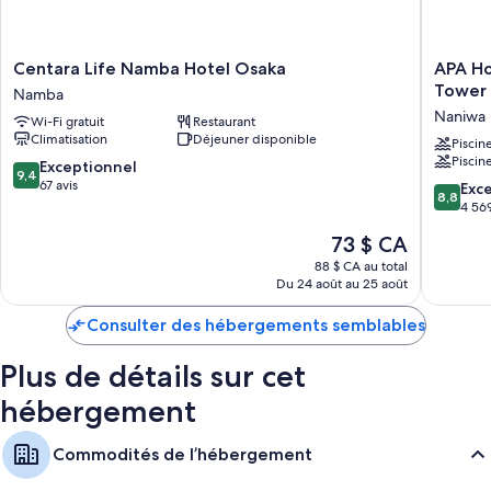
Centara
APA
Centara Life Namba Hotel Osaka
APA Ho
Life
Hotel
Tower
Namba
Namba
&
Naniwa
Wi-Fi gratuit
Restaurant
Hotel
Resort
Climatisation
Déjeuner disponible
Osaka
Osaka
Piscin
Piscin
Namba
Namba
9.4
Exceptionnel
9,4
Ekimae
sur
67 avis
8.8
Exce
8,8
Tower
10,
sur
4 569
Naniwa
Exceptionnel,
10,
Le
73 $ CA
67 avis
Excellen
prix
4 569 av
88 $ CA au total
est
Du 24 août au 25 août
de
73 $ CA
Consulter des hébergements semblables
Plus de détails sur cet
hébergement
Commodités de l’hébergement