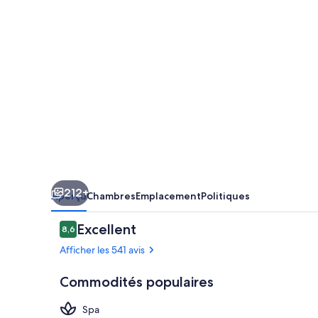
Hilton
Diplomat
Beach
Resort
212+
Aperçu
Chambres
Emplacement
Politiques
Avis
Excellent
8,6
8,6 sur 10 –
Afficher les 541 avis
Commodités populaires
Spa