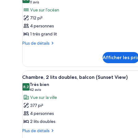
photos
8,6 sur 10
(11 avis)
11 avis
View)
pour
Vue sur l’océan
ce
712 pi²
type
4 personnes
de
1 très grand lit
chambre :
Plus
Suite,
Plus de détails
de
1
détails
très
Afficher les pri
pour
grand
Suite,
1
lit,
Afficher
Une chambre d’hôtel avec deux l
5
très
Chambre, 2 lits doubles, balcon (Sunset View)
vue
toutes
grand
Très bien
sur
lit,
les
8,2
8,2 sur 10
(42 avis)
42 avis
l’océan,
vue
photos
Vue sur la ville
sur
en
pour
l’océan,
377 pi²
coin
ce
en
4 personnes
(Balcony)
coin
type
(Balcony)
2 lits doubles
de
chambre :
Plus
Plus de détails
de
Chambre,