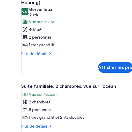
toutes
Hearing)
fauteuil
en
les
fauteuil
Merveilleux
roulant,
9,0
photos
9,0 sur 10
roulant,
(16 avis)
16 avis
vue
vue
pour
Vue sur la ville
sur
sur
ce
407 pi²
l’océan
l’océan
type
(Mobility
2 personnes
(Mobility
de
&
&
1 très grand lit
Hearing)
chambre :
Hearing)
Plus
Chambre,
Plus de détails
de
1
détails
très
Afficher les pri
pour
grand
Chambre,
1
lit,
Afficher
Une chambre d’hôtel avec deux l
5
très
Suite familiale, 2 chambres, vue sur l’océan
baignoire
toutes
grand
(Mobility
Vue sur l’océan
lit,
les
&
baignoire
2 chambres
photos
(Mobility
Hearing)
pour
8 personnes
&
ce
Hearing)
1 très grand lit et 2 lits doubles
type
Plus
Plus de détails
de
de