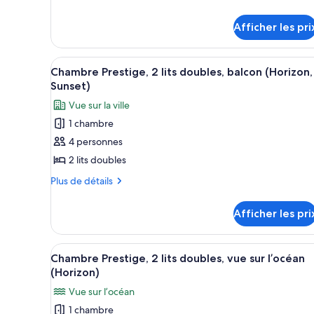
chambre :
détails
pour
Suite
Afficher les pri
Suite
familiale,
familiale,
2
2
Afficher
Un immeuble de grande hauteur
5
Chambre Prestige, 2 lits doubles, balcon (Horizon,
chambres,
chambres,
toutes
Sunset)
vue
vue
les
sur
Vue sur la ville
sur
photos
l’océan
l’océan
1 chambre
pour
4 personnes
ce
type
2 lits doubles
de
Plus
Plus de détails
chambre :
de
détails
Chambre
Afficher les pri
pour
Prestige,
Chambre
2
Prestige,
Afficher
Une chambre d’hôtel avec deux 
3
lits
2
Chambre Prestige, 2 lits doubles, vue sur l’océan
toutes
lits
doubles,
(Horizon)
doubles,
les
balcon
Vue sur l’océan
balcon
photos
(Horizon,
(Horizon,
1 chambre