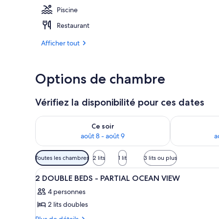
Piscine
2 piscines ex
Restaurant
Afficher tout
Options de chambre
Vérifiez la disponibilité pour ces dates
Vérifier la disponibilité pour ce soir août 8 - août 9
Vérifier la di
Ce soir
août 8 - août 9
a
Filtres
Toutes les chambres
2 lits
1 lit
3 lits ou plus
disponibles
Afficher
Une chambre d’hôtel avec deux l
pour
22
2 DOUBLE BEDS - PARTIAL OCEAN VIEW
toutes
les
4 personnes
les
chambres
2 lits doubles
photos
pour
Plus
Plus de détails