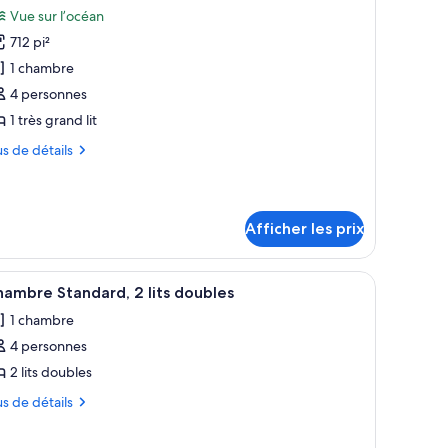
outes
lcon
Vue sur l’océan
s
obility
earing)
712 pi²
hotos
aring)
our
1 chambre
e
4 personnes
ype
1 très grand lit
e
us
us de détails
hambre :
ppartement
tails
ur
enthouse,
partement
Afficher les prix
nthouse,
rès
rand
ès
ille.
ère et sur le paysage urbain, avec des bâtiments modernes et un ciel dégagé
fficher
Une chambre d’hôtel avec deux lits, un bureau,
3
ambre Standard, 2 lits doubles
and
t
outes
Horizon)
1 chambre
s
orizon)
4 personnes
hotos
our
2 lits doubles
e
us
us de détails
ype
tails
e