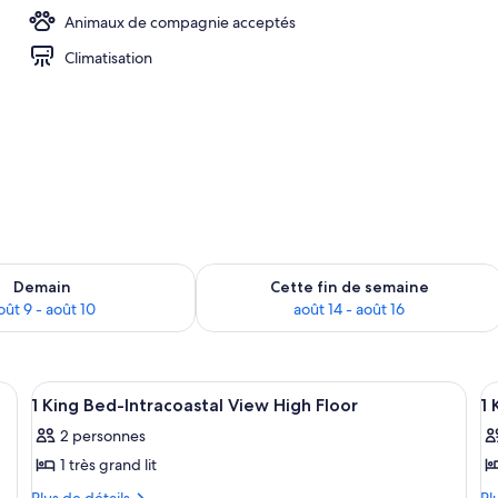
Animaux de compagnie acceptés
térieures, cabanas (supplément), parasols
Climatisation
sponibilité pour demain août 9 - août 10
Vérifier la disponibilité pour cette fi
Demain
Cette fin de semaine
oût 9 - août 10
août 14 - août 16
its, un bureau, une chaise, une lampe et une vue sur la ville.
Afficher
Literie de qualité, lit avec matelas à p
A
10
1 King Bed-Intracoastal View High Floor
1 
toutes
t
2 personnes
les
le
1 très grand lit
photos
p
pour
p
Plus
Pl
Plus de détails
Pl