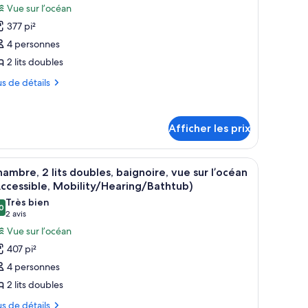
hotos
Vue sur l’océan
ite,
unset)
our
nset)
377 pi²
e
4 personnes
ype
2 lits doubles
e
hambre :
us
us de détails
hambre,
tails
ur
ts
Afficher les prix
ambre,
oubles,
ue
 bureau, une chaise, une télévision et un balcon donnant sur l’océan.
fficher
Une chambre d’hôtel avec deux lits, un bureau
ubles,
7
ambre, 2 lits doubles, baignoire, vue sur l’océan
ur
outes
e
ccessible, Mobility/Hearing/Bathtub)
’océan
r
s
Très bien
océan
0
hotos
,0 sur 10
(2 avis)
2 avis
our
Vue sur l’océan
e
407 pi²
ype
4 personnes
e
2 lits doubles
hambre :
us
hambre,
us de détails