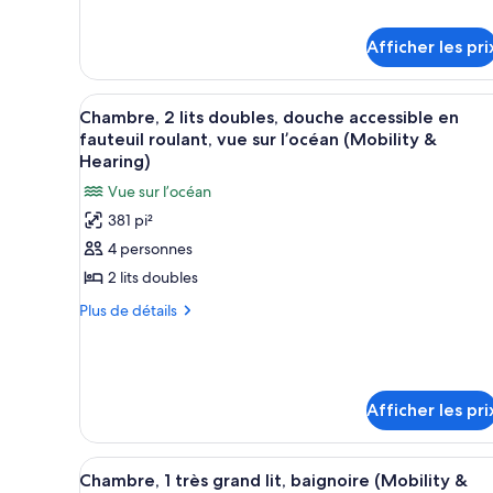
détails
2
pour
lits
Afficher les pri
Chambre,
doubles,
2
lits
balcon
Afficher
Une chambre d’hôtel avec deux l
doubles,
7
Chambre, 2 lits doubles, douche accessible en
(Sunset
toutes
balcon
fauteuil roulant, vue sur l’océan (Mobility &
View)
(Sunset
les
Hearing)
View)
photos
Vue sur l’océan
pour
381 pi²
ce
4 personnes
type
2 lits doubles
de
chambre :
Plus
Plus de détails
de
Chambre,
détails
2
pour
lits
Chambre,
doubles,
2
Afficher les pri
lits
douche
doubles,
accessible
Afficher
Une chambre d’hôtel avec un gra
douche
4
Chambre, 1 très grand lit, baignoire (Mobility &
en
accessible