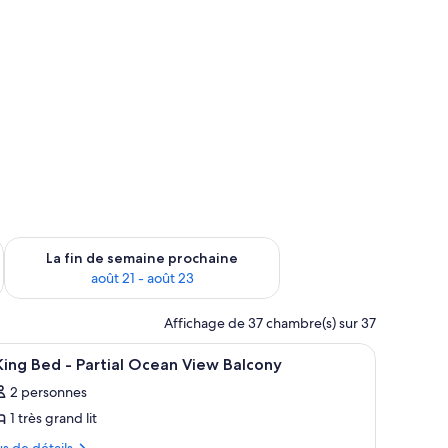
n de semaine août 14 - août 16
Vérifier la disponibilité pour la fin de semaine prochaine août
La fin de semaine prochaine
août 21 - août 23
Affichage de 37 chambre(s) sur 37
lateau-coussin
fficher
Une chambre d’hôtel avec deux lits, un bureau,
10
King Bed - Partial Ocean View Balcony
outes
2 personnes
s
1 très grand lit
hotos
our
us
us de détails