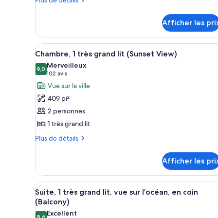
de
ce
détails
type
Afficher les pri
pour
de
2
chambre :
DOUBLE
Afficher
Une chambre d’hôtel avec un gra
6
BEDS
2
Chambre, 1 très grand lit (Sunset View)
toutes
-
DOUBLE
Merveilleux
PARTIAL
les
9,0
9,0 sur 10
(102 avis)
102 avis
BEDS
OCEAN
photos
Vue sur la ville
-
VIEW
pour
PARTIAL
409 pi²
ce
OCEAN
2 personnes
type
VIEW
1 très grand lit
de
chambre :
Plus
Plus de détails
de
Chambre,
détails
1
Afficher les pri
pour
très
Chambre,
grand
1
Afficher
Une chambre d’hôtel avec un gr
9
très
Suite, 1 très grand lit, vue sur l’océan, en coin
lit
toutes
grand
(Balcony)
(Sunset
lit
les
Excellent
View)
(Sunset
8,6