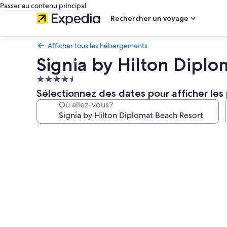
Passer au contenu principal
Rechercher un voyage
Afficher tous les hébergements
Signia by Hilton Diplo
Hébergement
4.5 étoiles
Sélectionnez des dates pour afficher les 
Où allez-vous?
Galerie
de
photos
de
l’hébergement
Signia
by