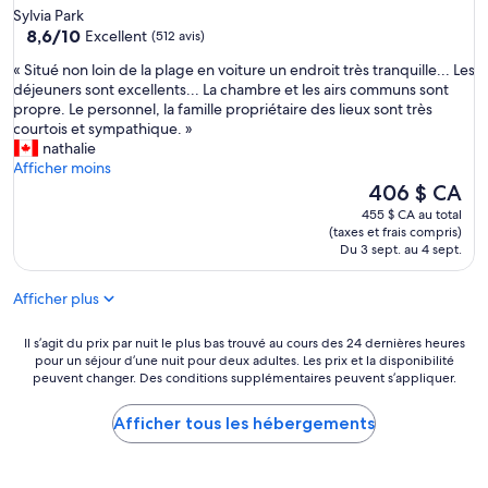
I
a
3.0 étoiles
t
Sylvia Park
n
u
h
8.6
8,6/10
Excellent
(512 avis)
n
x
i
sur
,
.
«
n
« Situé non loin de la plage en voiture un endroit très tranquille... Les
10,
r
L
S
g
déjeuners sont excellents... La chambre et les airs communs sont
Excellent,
e
e
i
y
propre. Le personnel, la famille propriétaire des lieux sont très
(512 avis)
a
p
t
o
courtois et sympathique. »
l
e
u
u
nathalie
l
t
é
c
Afficher moins
y
i
n
a
Le
406 $ CA
c
t
o
n
prix
455 $ CA au total
o
d
n
d
est
(taxes et frais compris)
s
é
l
o
de
Du 3 sept. au 4 sept.
y
j
o
a
406 $ CA
p
e
i
b
l
u
Afficher plus
n
o
a
n
d
u
c
e
e
Il
t
Il s’agit du prix par nuit le plus bas trouvé au cours des 24 dernières heures
e
r
pour un séjour d’une nuit pour deux adultes. Les prix et la disponibilité
l
s’agit
t
.
e
peuvent changer. Des conditions supplémentaires peuvent s’appliquer.
a
du
h
T
s
p
prix
a
h
t
l
par
t
Afficher tous les hébergements
a
e
a
nuit
.
n
x
g
le
I
k
c
e
plus
t