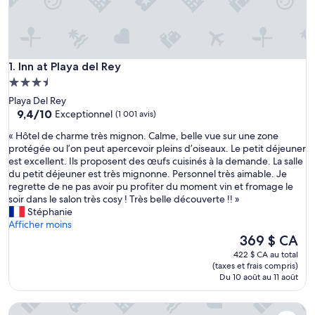
Inn at Playa del Rey
1. Inn at Playa del Rey
Hébergement
3.5 étoiles
Playa Del Rey
9.4
9,4/10
Exceptionnel
(1 001 avis)
sur
«
« Hôtel de charme très mignon. Calme, belle vue sur une zone
10,
H
protégée ou l’on peut apercevoir pleins d’oiseaux. Le petit déjeuner
Exceptionnel,
ô
est excellent. Ils proposent des œufs cuisinés à la demande. La salle
(1 001 avis)
t
du petit déjeuner est très mignonne. Personnel très aimable. Je
e
regrette de ne pas avoir pu profiter du moment vin et fromage le
l
soir dans le salon très cosy ! Très belle découverte !! »
d
Stéphanie
e
Afficher moins
c
Le
369 $ CA
h
prix
422 $ CA au total
a
est
(taxes et frais compris)
r
de
Du 10 août au 11 août
m
369 $ CA
e
Dockside Boat & Bed Long Beach
t