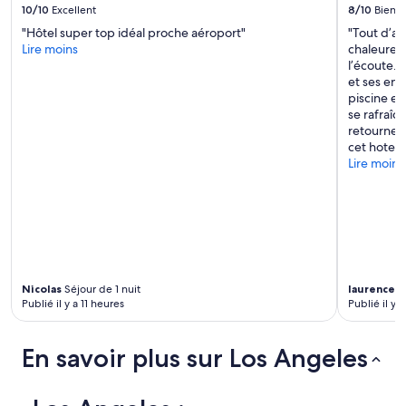
»
s
10/10
Excellent
8/10
Bien
n
s’appliquer.
e
c
q
w
"Hôtel super top idéal proche aéroport"
"Tout d’ab
u
u
o
Lire moins
chaleureus
i
i
k
l’écoute. 
s
l
e
et ses env
i
l
u
piscine es
n
e
p
se rafraîc
é
.
f
retourne à
s
.
r
cet hotel"
à
.
o
Lire moins
l
L
m
a
e
i
d
s
t
e
d
b
m
é
e
a
j
i
n
e
n
d
u
g
Nicolas
Séjour de 1 nuit
laurence
Sé
e
Publié il y a 11 heures
Publié il y a
n
h
.
e
o
L
r
t
a
En savoir plus sur Los Angeles
s
i
s
s
n
a
o
o
l
n
u