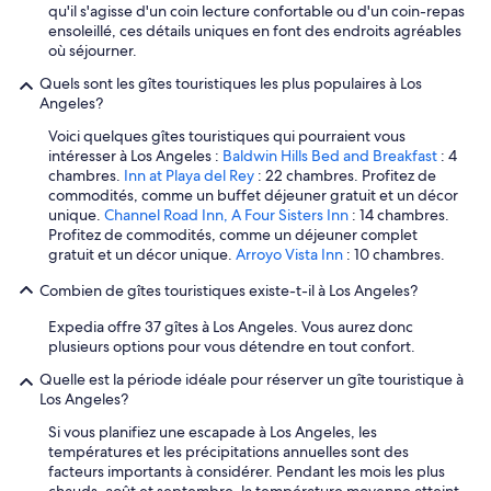
b
i
qu'il s'agisse d'un coin lecture confortable ou d'un coin-repas
l
a
g
ensoleillé, ces détails uniques en font des endroits agréables
e
g
n
où séjourner.
s
e
o
a
l
Quels sont les gîtes touristiques les plus populaires à Los
n
i
a
Angeles?
n
r
n
e
Voici quelques gîtes touristiques qui pourraient vous
s
d
.
intéresser à Los Angeles :
Baldwin Hills Bed and Breakfast
: 4
c
o
P
chambres.
Inn at Playa del Rey
: 22 chambres. Profitez de
o
l
e
commodités, comme un buffet déjeuner gratuit et un décor
m
d
r
unique.
Channel Road Inn, A Four Sisters Inn
: 14 chambres.
m
p
s
Profitez de commodités, comme un déjeuner complet
u
o
o
gratuit et un décor unique.
Arroyo Vista Inn
: 10 chambres.
n
p
n
s
c
n
Combien de gîtes touristiques existe-t-il à Los Angeles?
s
o
e
o
r
l
Expedia offre 37 gîtes à Los Angeles. Vous aurez donc
n
n
t
plusieurs options pour vous détendre en tout confort.
t
b
r
p
a
Quelle est la période idéale pour réserver un gîte touristique à
è
r
g
Los Angeles?
s
o
t
a
Si vous planifiez une escapade à Los Angeles, les
p
h
i
températures et les précipitations annuelles sont des
r
a
m
facteurs importants à considérer. Pendant les mois les plus
e
t
a