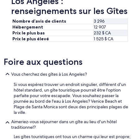
Los Angeles :
l
t
r
e
renseignements sur les Gîtes
e
s
d
x
t
u
Nombre d’avis de clients
3 296
c
a
p
e
Hébergement
12 907
t
e
l
e
Prix le plus bas
232 $ CA
t
l
r
Prix le plus élevé
1 525 $ CA
i
e
o
t
n
o
d
t
m
é
Foire aux questions
s
.
j
.
T
e
.
h
Vous cherchez des gîtes à Los Angeles?
u
.
e
n
L
r
Si vous espérez trouver un endroit singulier, différent d'un
e
a
e
hôtel standard, un gîte touristique pourrait être l'option
r
c
w
parfaite pour votre escapade. Vous souhaitez passer la
e
h
a
journée au bord de l'eau à Los Angeles? Venice Beach et
s
a
s
Plage de Santa Monica sont deux des principales plages de
t
m
a
la ville.
t
b
h
r
Aimeriez-vous séjourner dans un gîte au lieu d'un hôtel
r
a
è
traditionnel?
e
r
s
e
d
m
Les gîtes touristiques ont tous un charme qui leur est propre;
t