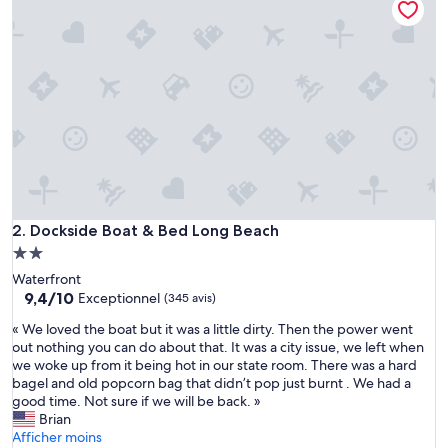
r
è
s
m
i
g
n
o
n
.
C
a
Dockside Boat & Bed Long Beach
l
2. Dockside Boat & Bed Long Beach
m
Hébergement
e
2.0 étoiles
Waterfront
,
9.4
9,4/10
Exceptionnel
(345 avis)
b
sur
e
«
« We loved the boat but it was a little dirty. Then the power went
10,
l
W
out nothing you can do about that. It was a city issue, we left when
Exceptionnel,
l
e
we woke up from it being hot in our state room. There was a hard
(345 avis)
e
l
bagel and old popcorn bag that didn’t pop just burnt . We had a
v
o
good time. Not sure if we will be back. »
u
v
Brian
e
e
Afficher moins
s