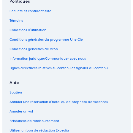
Politiques
Glendale – Chaumières
è
s
Sécurité et confidentialité
Glendale – Gîtes
c
Témoins
o
Glendale – Condos
s
Conditions d’utilisation
Glendale – Maisons de ville
y
!
Conditions générales du programme Une Clé
Glendale – Hôtels-résidences
T
r
Glendale – Appartements
Conditions générales de Vrbo
è
Glendale – Maisons d’hôtes
s
Information juridique/Communiquer avec nous
b
Glendale – Villas
Lignes directrices relatives au contenu et signaler du contenu
e
l
Sud de Los Angeles – Maisons de ville
l
Aide
Hôtels ouverts à la communauté LGBT – Los Angeles
e
d
Soutien
Hôtels au bord de la plage – Los Angeles
é
c
Annuler une réservation d’hôtel ou de propriété de vacances
Hôtels pour les mariages – Los Angeles
o
Hôtels avec vignoble – Los Angeles
Annuler un vol
u
v
Hôtels pour les familles – Los Angeles
Échéances de remboursement
e
r
Hôtels acceptant les animaux – Los Angeles
Utiliser un bon de réduction Expedia