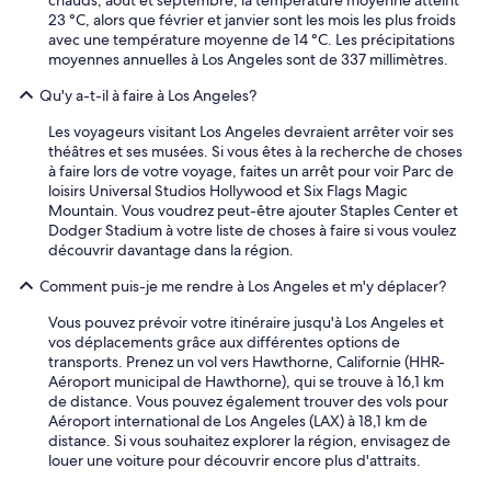
chauds, août et septembre, la température moyenne atteint
.
d
b
23 °C, alors que février et janvier sont les mois les plus froids
L
i
l
avec une température moyenne de 14 °C. Les précipitations
e
d
e
moyennes annuelles à Los Angeles sont de 337 millimètres.
p
n
.
e
’
J
Qu'y a-t-il à faire à Los Angeles?
r
t
e
s
p
r
Les voyageurs visitant Los Angeles devraient arrêter voir ses
o
o
e
théâtres et ses musées. Si vous êtes à la recherche de choses
n
p
g
à faire lors de votre voyage, faites un arrêt pour voir Parc de
n
j
r
loisirs Universal Studios Hollywood et Six Flags Magic
e
u
e
Mountain. Vous voudrez peut-être ajouter Staples Center et
l
s
t
Dodger Stadium à votre liste de choses à faire si vous voulez
,
t
t
découvrir davantage dans la région.
l
b
e
a
u
Comment puis-je me rendre à Los Angeles et m'y déplacer?
d
f
r
e
a
n
Vous pouvez prévoir votre itinéraire jusqu'à Los Angeles et
n
m
t
vos déplacements grâce aux différentes options de
e
i
.
transports. Prenez un vol vers Hawthorne, Californie (HHR-
p
l
W
Aéroport municipal de Hawthorne), qui se trouve à 16,1 km
a
l
e
de distance. Vous pouvez également trouver des vols pour
s
e
h
Aéroport international de Los Angeles (LAX) à 18,1 km de
a
p
a
distance. Si vous souhaitez explorer la région, envisagez de
v
r
d
louer une voiture pour découvrir encore plus d'attraits.
o
o
a
i