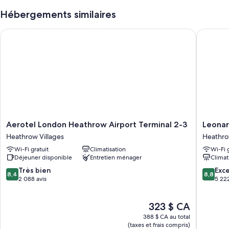
Hébergements similaires
Aerotel London Heathrow Airport Terminal 2-3
Leonard
Aerotel
Leonard
Aerotel London Heathrow Airport Terminal 2-3
Leonar
London
London
Heathrow Villages
Heathro
Heathrow
Heathr
Wi-Fi gratuit
Climatisation
Wi-Fi 
Airport
Airport
Déjeuner disponible
Entretien ménager
Climat
Terminal
Heathr
2-
Villages
8.4
8.8
Très bien
Exce
8,4
8,8
3
sur
sur
2 088 avis
5 222
Heathrow
10,
10,
Villages
Très
Excellen
Le
323 $ CA
bien,
5 222 av
prix
2 088 avis
388 $ CA au total
est
(taxes et frais compris)