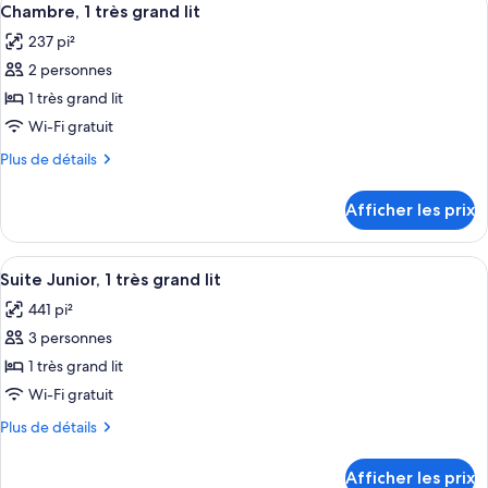
5
King
Room
Chambre, 1 très grand lit
toutes
with
Room
237 pi²
Run
les
with
Way
2 personnes
photos
Run
View
pour
1 très grand lit
Way
ce
Wi-Fi gratuit
View
type
Plus
Plus de détails
de
de
chambre :
détails
Afficher les prix
pour
Chambre,
Chambre,
1
1
Afficher
Une chambre d’hôtel avec un lit, un bu
très
6
très
Suite Junior, 1 très grand lit
toutes
grand
grand
441 pi²
lit
les
lit
3 personnes
photos
pour
1 très grand lit
ce
Wi-Fi gratuit
type
Plus
Plus de détails
de
de
chambre :
détails
Afficher les prix
pour