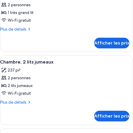
(Runway
(Runway
pour
2 personnes
View,
View,
ce
High
1 très grand lit
High
Floor)
type
Wi-Fi gratuit
Floor)
de
Plus
Plus de détails
chambre :
de
Chambre,
détails
Afficher les prix
pour
1
Chambre,
très
1
Afficher
Une chambre d’hôtel avec deux lits, u
grand
5
très
Chambre, 2 lits jumeaux
toutes
lit
grand
237 pi²
lit
les
(Runway
(Runway
2 personnes
photos
View,
View,
pour
2 lits jumeaux
High
High
ce
Floor)
Floor)
Wi-Fi gratuit
type
Plus
Plus de détails
de
de
chambre :
détails
Afficher les prix
pour
Chambre,
Chambre,
2
2
Afficher
Une chambre d’hôtel avec deux lits, u