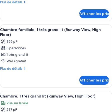
mobilité
Plus
Plus de détails
réduite
de
de
réduite
chambre :
détails
Afficher les prix
pour
Chambre
Chambre
familiale,
familiale,
Afficher
Une chambre d’hôtel avec un grand lit,
1
9
1
Chambre familiale, 1 très grand lit (Runway View, High
toutes
très
très
Floor)
grand
les
grand
355 pi²
lit
photos
lit
3 personnes
pour
1 très grand lit
ce
type
Wi-Fi gratuit
de
Plus
Plus de détails
chambre :
de
détails
Chambre
Afficher les prix
pour
familiale,
Chambre
1
familiale,
Afficher
Une chambre d’hôtel avec un grand lit
6
très
1
Chambre, 1 très grand lit (Runway View, High Floor)
toutes
très
grand
Vue sur la ville
grand
les
lit
lit
237 pi²
photos