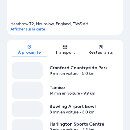
est à 6 minutes de marche.
Visiter le guide de voyage
pour Hounslow
Heathrow T2, Hounslow, England, TW61AH
Afficher sur la carte
Carte
À proximité
Transport
Restaurants
Cranford Countryside Park
9 min en voiture
- 5.0 km
Tamise
14 min en voiture
- 9.9 km
Bowling Airport Bowl
8 min en voiture
- 3.0 km
Harlington Sports Centre
9 min en voiture
- 4.3 km