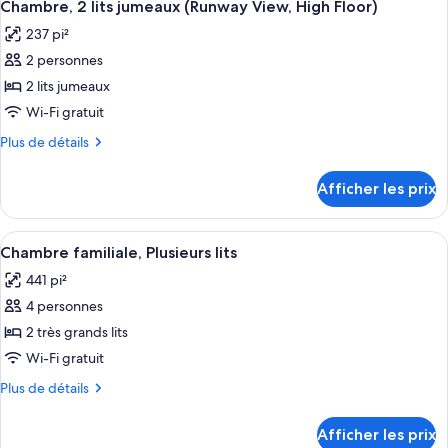
lits
5
lits
Chambre, 2 lits jumeaux (Runway View, High Floor)
toutes
jumeaux
jumeaux
237 pi²
les
2 personnes
photos
pour
2 lits jumeaux
ce
Wi-Fi gratuit
type
Plus
Plus de détails
de
de
chambre :
détails
Afficher les prix
pour
Chambre,
Chambre,
2
2
Afficher
Une chambre d’hôtel avec deux lits, un
lits
9
lits
Chambre familiale, Plusieurs lits
toutes
jumeaux
jumeaux
441 pi²
(Runway
les
(Runway
View,
4 personnes
photos
View,
High
pour
2 très grands lits
High
Floor)
ce
Wi-Fi gratuit
Floor)
type
Plus
Plus de détails
de
de
chambre :
détails
Afficher les prix
pour