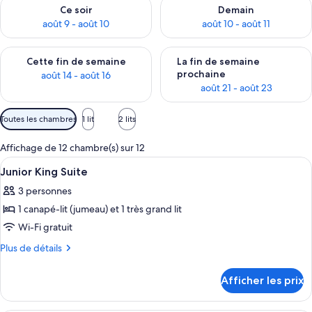
Vérifier la disponibilité pour ce soir août 9 - août 10
Vérifier la disponibilité pour 
Ce soir
Demain
août 9 - août 10
août 10 - août 11
Vérifier la disponibilité pour cette fin de semaine août 14 - aoû
Vérifier la disponibilité pour 
Cette fin de semaine
La fin de semaine
prochaine
août 14 - août 16
août 21 - août 23
Filtres
Toutes les chambres
1 lit
2 lits
disponibles
pour
Affichage de 12 chambre(s) sur 12
les
Afficher
Coffre-fort, rideaux d’obscurcissemen
8
Junior King Suite
chambres
toutes
3 personnes
les
1 canapé-lit (jumeau) et 1 très grand lit
photos
pour
Wi-Fi gratuit
ce
Plus
Plus de détails
type
de
détails
de
Afficher les prix
pour
chambre :
Junior
Junior
King