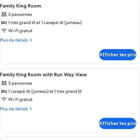
Afficher
Coffre-fort, rideaux d’obscurcissemen
9
King
Suite
Family King Room
toutes
Suite
3 personnes
les
1 très grand lit et 1 canapé-lit (jumeau)
photos
pour
Wi-Fi gratuit
ce
Plus
Plus de détails
type
de
détails
de
Afficher les prix
pour
chambre :
Family
Family
King
Afficher
Coffre-fort, rideaux d’obscurcissemen
10
King
Room
Family King Room with Run Way View
toutes
Room
3 personnes
les
1 canapé-lit (jumeau) et 1 très grand lit
photos
pour
Wi-Fi gratuit
ce
Plus
Plus de détails
type
de
détails
de
Afficher les prix
pour
chambre :
Family
Family
King
Afficher
Une chambre d’hôtel avec un grand lit