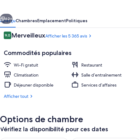
Garden
Inn
cédent
Suivant
London
62+
Aperçu
Chambres
Emplacement
Politiques
Heathrow
Avis
Merveilleux
9,0
Afficher les 5 365 avis
Terminal
9,0 sur 10 –
2
Commodités populaires
and
3
Wi-Fi gratuit
Restaurant
Climatisation
Salle d’entraînement
Déjeuner disponible
Services d’affaires
2 bars-salons
Afficher tout
Options de chambre
Vérifiez la disponibilité pour ces dates