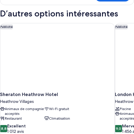
Chambre
Chambre
familiale,
familiale,
D’autres options intéressantes
Plusieurs
Plusieurs
lits
lits
Sheraton Heathrow Hotel
London H
Publicité
Publicité
Sheraton Heathrow Hotel
London 
Heathrow Villages
Heathrow 
Animaux de compagnie
Wi-Fi gratuit
Piscine
acceptés
Animaux
Restaurant
Climatisation
accepté
8.8
9.0
Excellent
Merve
8,8
9,0
sur
sur
1 012 avis
1 456 