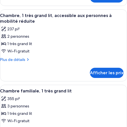
Suite
Suite
Junior,
Junior,
Afficher
Une chambre d’hôtel avec deux lits, u
1
7
1
Chambre, 1 très grand lit, accessible aux personnes à
toutes
très
très
mobilité réduite
grand
les
grand
237 pi²
lit
photos
lit
2 personnes
pour
1 très grand lit
ce
type
Wi-Fi gratuit
de
Plus
Plus de détails
chambre :
de
détails
Chambre,
Afficher les prix
pour
1
Chambre,
très
1
Afficher
Une chambre d’hôtel avec un grand lit,
7
grand
très
Chambre familiale, 1 très grand lit
toutes
grand
lit,
355 pi²
lit,
les
accessible
accessible
3 personnes
photos
aux
aux
pour
1 très grand lit
personnes
personnes
ce
à
Wi-Fi gratuit
à
mobilité
type