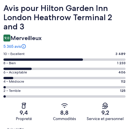
Avis
Avis pour Hilton Garden Inn
London Heathrow Terminal 2
and 3
Merveilleux
9,0
5 365 avis
Note
10 – Excellent
3 489
de 10
Note
8 – Bien
1 233
–
de 8
Excellent,
Note
6 – Acceptable
406
–
d’après
de 6
Bien,
Note
4 – Médiocre
112
3489 avis
–
d’après
de 4
sur 5365.
Acceptable,
Note
2 – Terrible
125
1233 avis
–
d’après
de 2
sur 5365.
Médiocre,
406 avis
–
d’après
sur 5365.
Terrible,
112 avis
9,4
8,8
9,2
d’après
sur 5365.
Propreté
Commodités
Service et personnel
125 avis
Avis
sur 5365.