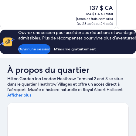
10,
10,
Le
137 $ CA
Excellent,
Merveilleu
prix
1 012 avis
1 456 avis
164 $ CA au total
est
(taxes et frais compris)
de
Du 23 août au 24 août
137 $ CA
Ouvrez une session pour accéder aux réductions et avantages
admissibles. Plus de récompenses pour vivre plus d’aventures!
Ouvrir une session
M’inscrire gratuitement
À propos du quartier
Hilton Garden Inn London Heathrow Terminal 2 and 3 se situe
dans le quartier Heathrow Villages et offre un accès direct à
l’aéroport. Musée d'histoire naturelle et Royal Albert Hall sont
des attraits culturels à ne pas manquer. Et parmi les attractions
Afficher plus
populaires de la région, notons Parc de loisirs Thorpe Park et
LEGOLAND® Windsor. Pour assister à un événement ou à une
partie, rendez-vous à cet endroit : Wembley Stadium, et
gardez-vous du temps pour visiter cette attraction
incontournable : Parc à thème Chessington World of
Adventures. Les clients aiment la proximité de hôtel aux
transports en commun : Station de métro Heathrow Terminal 1-3