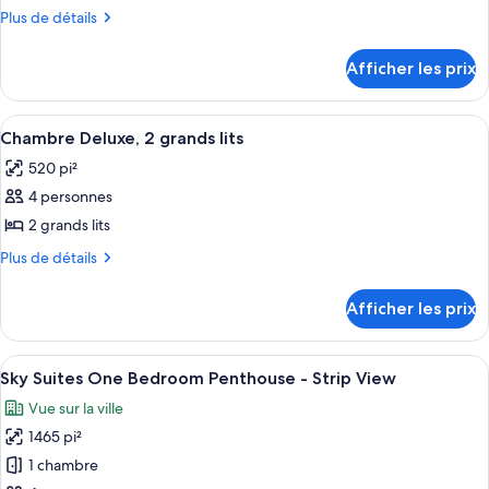
ce
Plus
Plus de détails
type
de
détails
de
Afficher les prix
pour
chambre :
Chambre
Chambre
Deluxe,
Afficher
Une chambre d’hôtel avec deux lits, un
7
Deluxe,
1
Chambre Deluxe, 2 grands lits
toutes
très
1
520 pi²
grand
les
très
lit
4 personnes
photos
grand
pour
2 grands lits
lit
ce
Plus
Plus de détails
type
de
détails
de
Afficher les prix
pour
chambre :
Chambre
Chambre
Deluxe,
Afficher
Sky Suites One Bedroom Penthouse - Str
7
Deluxe,
2
Sky Suites One Bedroom Penthouse - Strip View
toutes
grands
2
Vue sur la ville
lits
les
grands
1465 pi²
photos
lits
pour
1 chambre