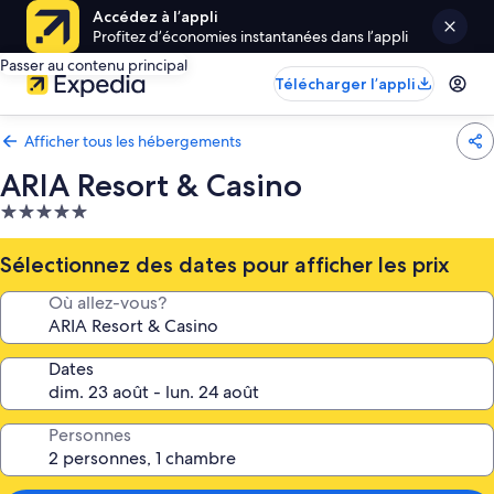
Accédez à l’appli
Profitez d’économies instantanées dans l’appli
Passer au contenu principal
Télécharger l’appli
Afficher tous les hébergements
ARIA Resort & Casino
Hébergement
5.0 étoiles
Sélectionnez des dates pour afficher les prix
Où allez-vous?
Dates
Personnes