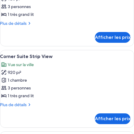
-
les
-
Mountain
3 personnes
photos
Mountain
View
pour
1 très grand lit
View
ce
Plus
Plus de détails
type
de
détails
de
Afficher les prix
pour
chambre :
Corner
Corner
Suite
Afficher
Une chambre d’hôtel avec un grand lit
9
Suite
Corner Suite Strip View
toutes
Vue sur la ville
les
920 pi²
photos
pour
1 chambre
ce
3 personnes
type
1 très grand lit
de
Plus
Plus de détails
chambre :
de
Corner
détails
Afficher les prix
pour
Suite
Corner
Strip
Suite
Une chambre d’hôtel avec deux lits, un