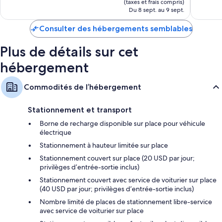
est
22 222 avis
(taxes et frais compris)
qualité supérieure et un coffre-fort pour ordinateur portable, en plus
de
Du 8 sept. au 9 sept.
d’autres avantages, notamment le réglage de la climatisation et des
43 $ CA
peignoirs. Les avis des clients n’ont que de bons mots pour la propreté
Consulter des hébergements semblables
et le confort général des chambres de cet établissement.
D’autres commodités offertes dans toutes les chambres comprennent :
Plus de détails sur cet
Des bacs de recyclage et des ampoules à DEL
hébergement
Des salles de bain avec une baignoire profonde et des articles de
toilette gratuits
Commodités de l’hébergement
Des téléviseurs à haute définition 42-po comprenant des chaînes
spécialisées
Stationnement et transport
Des garde-robes ou placards, des lits de bébé gratuits et l’entretien
Borne de recharge disponible sur place pour véhicule
ménager tous les jours
électrique
Stationnement à hauteur limitée sur place
Stationnement couvert sur place (20 USD par jour;
privilèges d’entrée-sortie inclus)
Stationnement couvert avec service de voiturier sur place
(40 USD par jour; privilèges d’entrée-sortie inclus)
Nombre limité de places de stationnement libre-service
avec service de voiturier sur place