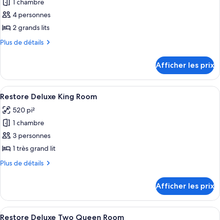
1 chambre
photos
pour
4 personnes
ce
2 grands lits
type
Plus
Plus de détails
de
de
chambre :
détails
Afficher les prix
pour
Deluxe
Deluxe
Two
Two
Afficher
Une chambre d’hôtel avec un grand lit, 
Queen
5
Queen
Restore Deluxe King Room
toutes
Accessible
Accessible
520 pi²
Room
les
Room
1 chambre
photos
pour
3 personnes
ce
1 très grand lit
type
Plus
Plus de détails
de
de
chambre :
détails
Afficher les prix
pour
Restore
Restore
Deluxe
Deluxe
Afficher
Une chambre d’hôtel avec deux lits, un
King
7
King
Restore Deluxe Two Queen Room