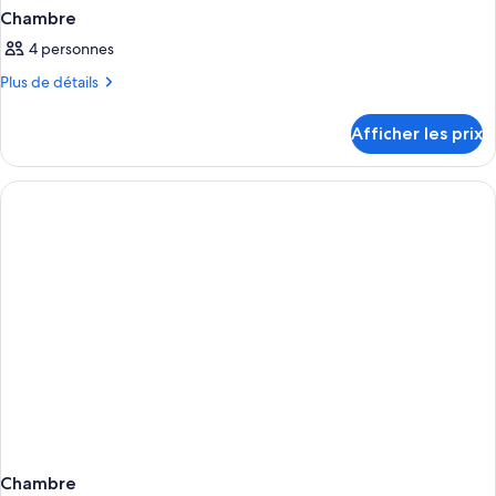
Chambre
4 personnes
Plus
Plus de détails
de
détails
Afficher les prix
pour
Chambre
Chambre