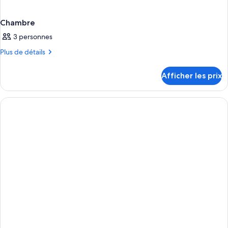
Chambre
3 personnes
Plus
Plus de détails
de
détails
Afficher les prix
pour
Chambre