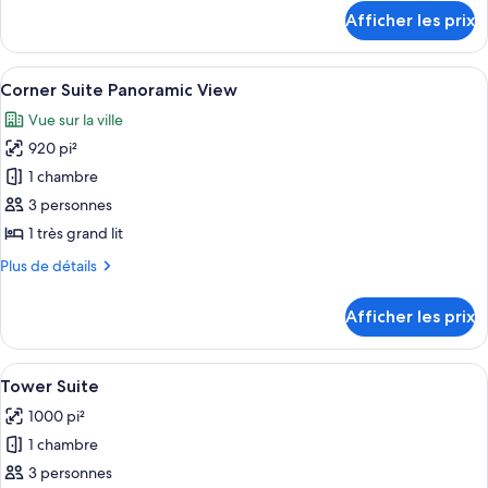
chambre :
détails
Afficher les prix
pour
Executive
Executive
Hospitality
Hospitality
Afficher
Une chambre d’hôtel avec un grand lit
Tower
8
Tower
Corner Suite Panoramic View
toutes
Suite
Suite
Vue sur la ville
les
920 pi²
photos
pour
1 chambre
ce
3 personnes
type
1 très grand lit
de
Plus
Plus de détails
chambre :
de
Corner
détails
Afficher les prix
pour
Suite
Corner
Panoramic
Suite
Afficher
Commodité de l’hébergement
View
5
Panoramic
Tower Suite
toutes
View
1000 pi²
les
1 chambre
photos
pour
3 personnes