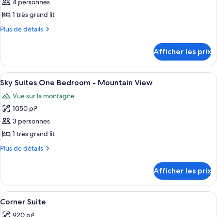
ce
4 personnes
type
1 très grand lit
de
Plus
Plus de détails
chambre :
de
Sky
détails
Afficher les prix
pour
Suites
Sky
One
Suites
Afficher
Une chambre d’hôtel moderne avec un gr
Bedroom
7
One
Sky Suites One Bedroom - Mountain View
toutes
Penthouse
Bedroom
Vue sur la montagne
Penthouse
les
-
-
1050 pi²
photos
Strip
Strip
pour
3 personnes
View
View
ce
1 très grand lit
type
Plus
Plus de détails
de
de
chambre :
détails
Afficher les prix
pour
Sky
Sky
Suites
Suites
Afficher
Corner Suite | 1 chambre, literie de qua
One
5
One
Corner Suite
toutes
Bedroom
Bedroom
920 pi²