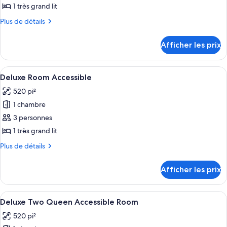
ce
1 très grand lit
type
Plus
Plus de détails
de
de
chambre :
détails
Afficher les prix
pour
Tower
Tower
Suite
Suite
Afficher
Une chambre d’hôtel avec un grand lit, 
4
Deluxe Room Accessible
toutes
520 pi²
les
1 chambre
photos
pour
3 personnes
ce
1 très grand lit
type
Plus
Plus de détails
de
de
chambre :
détails
Afficher les prix
pour
Deluxe
Deluxe
Room
Room
Afficher
Une chambre d’hôtel avec deux lits, un
Accessible
7
Accessible
Deluxe Two Queen Accessible Room
toutes
520 pi²
les