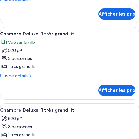
de
de
chambre :
détails
Afficher les prix
pour
Chambre
Chambre
Afficher
Une chambre d’hôtel avec un grand lit,
7
Chambre Deluxe, 1 très grand lit
toutes
Vue sur la ville
les
520 pi²
photos
pour
3 personnes
ce
1 très grand lit
type
Plus
Plus de détails
de
de
chambre :
détails
Afficher les prix
pour
Chambre
Chambre
Deluxe,
Deluxe,
Afficher
Une chambre d’hôtel avec un grand lit, 
1
5
1
Chambre Deluxe, 1 très grand lit
toutes
très
très
520 pi²
grand
les
grand
lit
3 personnes
photos
lit
pour
1 très grand lit