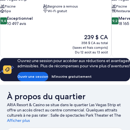
Piscine
Baignoire à remous
Piscine
Spa
Wi-Fi gratuit
Restaura
9.4
9.2
Exceptionnel
Merve
9,4
9,2
sur
sur
10 497 avis
18 165
10,
10,
Exceptionnel,
Merveilleu
Le
239 $ CA
10 497 avis
18 165 avis
prix
358 $ CA au total
est
(taxes et frais compris)
de
Du 12 août au 13 août
239 $ CA
Ouvrez une session pour accéder aux réductions et avantages
admissibles. Plus de récompenses pour vivre plus d’aventures!
Ouvrir une session
M’inscrire gratuitement
À propos du quartier
ARIA Resort & Casino se situe dans le quartier Las Vegas Strip et
offre un accès direct au centre commercial. Quelques attraits
culturels à ne pas rater : Salle de spectacles Park Theater et The
Cosmopolitan Casino. Et cet endroit est un site remarquable :
Afficher plus
Fontaines du Bellagio. Pour assister à un événement ou à une