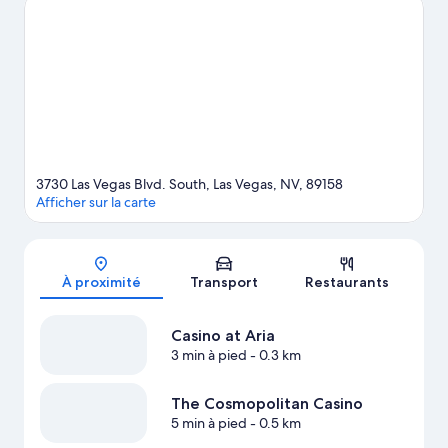
partie, rendez-vous à cet endroit : Salle omnisports T-Mobile
Arena. Gardez-vous aussi du temps pour visiter cette attraction
incontournable : Jardin Botanique et Conservatoire Bellagio.
Prenez le temps de découvrir les activités de la région, y
compris le golf. Les clients adorent l’emplacement central de
complexe hôtelier.
Visiter le guide de voyage pour Las Vegas
Afficher plus de complexes à Las Vegas
3730 Las Vegas Blvd. South, Las Vegas, NV, 89158
Afficher sur la carte
Carte
À proximité
Transport
Restaurants
Casino at Aria
3 min à pied
- 0.3 km
The Cosmopolitan Casino
5 min à pied
- 0.5 km