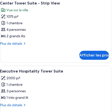
Afficher
View
6
Strip
Center Tower Suite - Strip View
toutes
View
Vue sur la ville
les
1075 pi²
photos
pour
1 chambre
ce
4 personnes
type
2 grands lits
de
Plus
Plus de détails
chambre :
de
Center
détails
Afficher les prix
pour
Tower
Center
Suite
Tower
Afficher
Commodité de l’hébergement
-
6
Suite
Executive Hospitality Tower Suite
toutes
Strip
-
2000 pi²
Strip
les
View
View
1 chambre
photos
pour
3 personnes
ce
1 très grand lit
type
Plus
Plus de détails
de
de