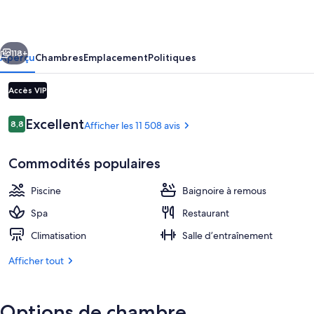
Resort
&
cédent
Suivant
Casino
118+
Aperçu
Chambres
Emplacement
Politiques
Accès VIP
Avis
Excellent
8,8
Afficher les 11 508 avis
8,8 sur 10 –
Commodités populaires
Piscine
Baignoire à remous
3 piscines extérieures, cabanas (suppl
Spa
Restaurant
Climatisation
Salle d’entraînement
Afficher tout
Options de chambre