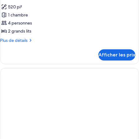
toutes
Room
Room
520 pi²
les
1 chambre
photos
pour
4 personnes
ce
2 grands lits
type
Plus
Plus de détails
de
de
chambre :
détails
Afficher les prix
pour
Restore
Restore
Deluxe
Deluxe
Two
Two
Queen
Queen
Room
Room