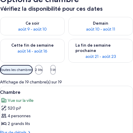
Vérifiez la disponibilité pour ces dates
Vérifier la disponibilité pour ce soir août 9 - août 10
Vérifier la disponibilité pour 
Ce soir
Demain
août 9 - août 10
août 10 - août 11
Vérifier la disponibilité pour cette fin de semaine août 14 - aoû
Vérifier la disponibilité pour 
Cette fin de semaine
La fin de semaine
prochaine
août 14 - août 16
août 21 - août 23
Filtres
Toutes les chambres
2 lits
1 lit
disponibles
pour
Affichage de 19 chambre(s) sur 19
les
Afficher
Chambre | 1 chambre, literie de qualité
7
Chambre
chambres
toutes
Vue sur la ville
les
520 pi²
photos
pour
4 personnes
ce
2 grands lits
type
Plus
Plus de détails