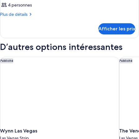
4 personnes
Plus
Plus de détails
de
détails
Afficher les prix
pour
Chambre
D’autres options intéressantes
Wynn Las Vegas
The Vene
Publicité
Publicité
Wynn Las Vegas
The Vene
Las Vegas Strip
Las Vegas 