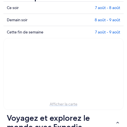
Jardin
Ce soir
7 août - 8 août
botanique
de
Consulter
Demain soir
8 août - 9 août
Moscou
les
–
prix
Jardin
Cette fin de semaine
7 août - 9 août
Consulter
à
botanique
les
proximité
de
prix
de
Moscou
à
Jardin
–
proximité
botanique
Consulter
pour
de
les
ce
Moscou
prix
soir,
pour
à
7
demain
proximité
août
soir,
pour
-
8
cette
8
août
fin
Afficher la carte
août
-
de
9
semaine,
Voyagez et explorez le
août
7
monde avec Expedia