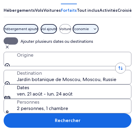
suivante :
Jardin
Hébergements
Vols
Voitures
Forfaits
Tout inclus
Activités
Croisièr
botanique
de
Hébergement ajouté
Vol ajouté
Voiture
Économie
Moscou
Un sentier étroit et humide, bordé d’u
Ajouter plusieurs dates ou destinations
Origine
Destination
Jardin botanique de Moscou, Moscou, Russie
Dates
ven. 21 août - lun. 24 août
Personnes
2 personnes, 1 chambre
Rechercher
Explorer la carte