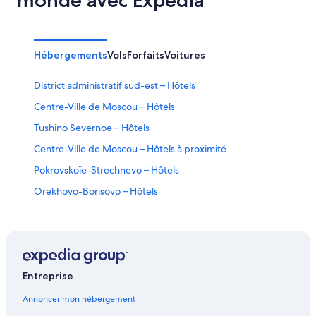
août
-
9
août
Hébergements
Vols
Forfaits
Voitures
District administratif sud-est – Hôtels
Centre-Ville de Moscou – Hôtels
Tushino Severnoe – Hôtels
Centre-Ville de Moscou – Hôtels à proximité
Pokrovskoïe-Strechnevo – Hôtels
Orekhovo-Borisovo – Hôtels
District administratif nord – Hôtels
Arbat – Hôtels
District de Yuzhnoye Medvedkovo – Hôtels
Lefortovo – Hôtels
Entreprise
Solntsevo-Park – Hôtels
Annoncer mon hébergement