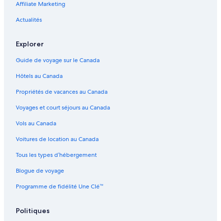
Cathédrale Saint-Basile-le-Bienheureux de Moscou –
Affiliate Marketing
Hôtels à proximité
Actualités
District administratif sud-ouest – Hôtels
District administratif est – Hôtels
Explorer
Molodtsy – Hôtels
Guide de voyage sur le Canada
Lianozovo – Hôtels
Hôtels au Canada
Kitay-Gorod – Hôtels
Propriétés de vacances au Canada
Vnoukovo – Hôtels
Voyages et court séjours au Canada
Penyagino – Hôtels
Vols au Canada
Moskovski – Hôtels
Voitures de location au Canada
Place Rouge – Hôtels à proximité
Tous les types d’hébergement
District de Riazanski – Hôtels
Blogue de voyage
Kremlin de Moscou – Hôtels à proximité
Programme de fidélité Une Clé™
Likova – Hôtels
Palais des glaces Krylatskoye – Hôtels à proximité
Politiques
Vatutinki – Hôtels