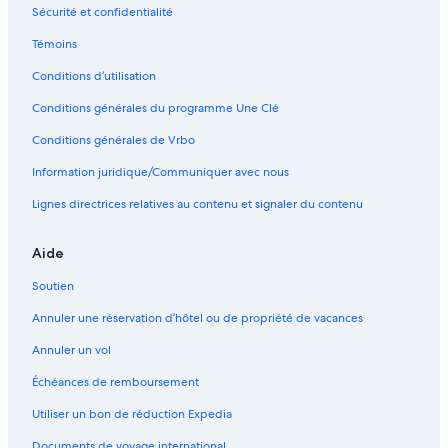
Sécurité et confidentialité
Erino – Hôtels
Témoins
Sokolniki – Hôtels
Conditions d’utilisation
District de Voïkovski – Hôtels
Conditions générales du programme Une Clé
District municipal Aeroport – Hôtels
Conditions générales de Vrbo
Information juridique/Communiquer avec nous
Lignes directrices relatives au contenu et signaler du contenu
Aide
Soutien
Annuler une réservation d’hôtel ou de propriété de vacances
Annuler un vol
Échéances de remboursement
Utiliser un bon de réduction Expedia
Documents de voyage international