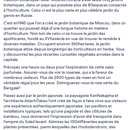
botaniques, dans un pays qui possède plus de 80espaces consacrés
à l'horticulture. Celui-ci est le plus vaste et plus célèbre jardin du
genre en Russie.
C'est en1945 que l'on a créé le jardin botanique de Moscou, dans un
quartier qui jouissait déjà d'une longue histoire en matière
d'horticulture. Non loin de celui-ci se trouve le jardin des
apothicaires, fondé au XVIIesiècle en vue de trouver le remède à
diverses maladies. Occupant environ 360hectares, le jardin
botanique attire depuis longtemps les horticulteurs en herbe. Vous
y découvrirez les plus récentes curiosités végétales arrivées dans la
capitale.
Prévoyez une heure ou deux pour l'exploration de cette oasis
parfumée. Assurez-vous de voir la roseraie, qui a la faveur de
nombreux visiteurs. Plus de 2500 types de roses en font un
véritable régal pour les yeux. Distinguerez-vous la rose verte du
Bengale?
Passez aussi par le jardin japonais. Le paysagiste KenNakajima et
l'architecte AdachiTakeo l'ont créé de façon à faire vivre aux visiteurs
une expérience authentiquement japonaise. Les pavillons et
installations typiques, tels qu'une pagode et des clôtures de
bambou, vous donneront l'impression d'avoir été transporté dans
l'empire du Soleil levant. Admirez les 100différentes espèces de
plantes présentées, parmi lesquelles des rhododendrons, des