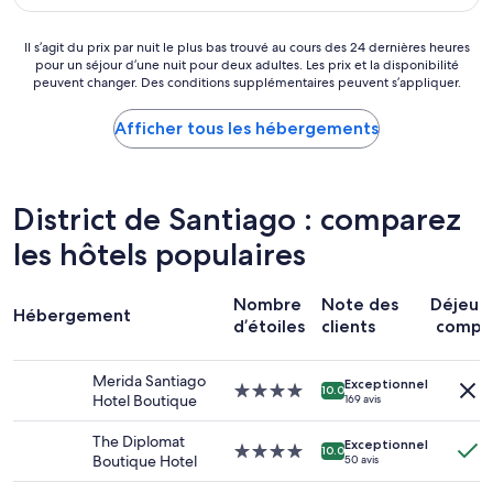
43 $ CA
e
r
n
l
v
i
’
a
Il
Il s’agit du prix par nuit le plus bas trouvé au cours des 24 dernières heures
i
o
é
b
pour un séjour d’une nuit pour deux adultes. Les prix et la disponibilité
s’agit
s
.
t
e
peuvent changer. Des conditions supplémentaires peuvent s’appliquer.
du
i
B
a
l
prix
ó
u
i
l
par
Afficher tous les hébergements
n
e
t
e
nuit
q
n
p
v
le
u
a
a
i
plus
e
c
s
l
bas
f
District de Santiago : comparez
o
o
l
trouvé
u
m
u
e
au
les hôtels populaires
n
u
v
d
cours
c
n
e
e
des 24 dernières
i
i
r
M
Nombre
Note des
Déjeun
heures
o
c
t
Hébergement
e
pour
d’étoiles
clients
compri
n
a
e
r
un
a
c
L
i
séjour
b
i
a
d
Merida Santiago
d’une
Exceptionnel
i
ó
Hébergement
c
10.0
a
Hotel Boutique
169 avis
nuit
e
n
4.0 étoiles
a
o
pour
n
c
r
u
The Diplomat
deux
,
Exceptionnel
o
Hébergement
t
10.0
r
Boutique Hotel
50 avis
adultes.
c
n
4.0 étoiles
e
a
Les
o
a
d