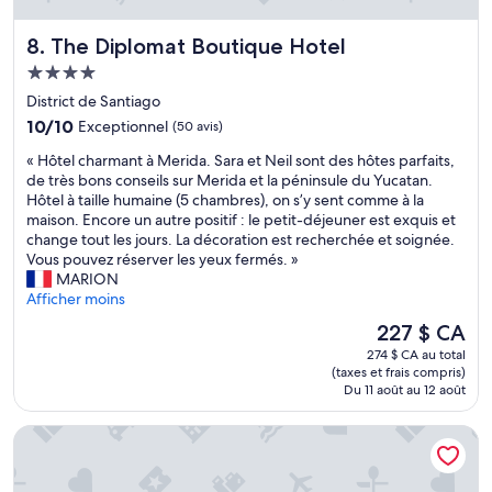
u
$
e
c
$
p
The Diplomat Boutique Hotel
8. The Diplomat Boutique Hotel
e
$
a
n
e
s
Hébergement
t
n
d
4.0 étoiles
District de Santiago
r
m
e
10.0
e
10/10
Exceptionnel
(50 avis)
ê
f
sur
d
m
r
«
« Hôtel charmant à Merida. Sara et Neil sont des hôtes parfaits,
10,
e
e
i
H
de très bons conseils sur Merida et la péninsule du Yucatan.
Exceptionnel,
M
t
g
ô
Hôtel à taille humaine (5 chambres), on s’y sent comme à la
(50 avis)
é
e
o
t
maison. Encore un autre positif : le petit-déjeuner est exquis et
r
m
.
e
change tout les jours. La décoration est recherchée et soignée.
i
p
»
l
Vous pouvez réserver les yeux fermés. »
d
s
c
MARION
a
.
h
Afficher moins
.
.
a
C
.
Le
227 $ CA
r
h
c
prix
274 $ CA au total
m
a
'
est
(taxes et frais compris)
a
m
e
de
Du 11 août au 12 août
n
b
s
227 $ CA
t
r
t
Casa Aura Hotel, Mérida
à
e
c
M
t
o
e
r
m