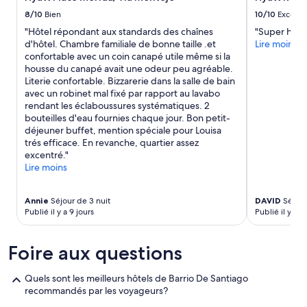
p
.
r
i
e
»
8/10
Bien
10/10
Excelle
t
ó
n
"Hôtel répondant aux standards des chaînes
"Super hôte
W
n
d
d'hôtel. Chambre familiale de bonne taille .et
Lire moins
a
y
a
confortable avec un coin canapé utile même si la
t
d
n
housse du canapé avait une odeur peu agréable.
c
e
t
Literie confortable. Bizzarerie dans la salle de bain
h
p
l
avec un robinet mal fixé par rapport au lavabo
t
a
o
rendant les éclaboussures systématiques. 2
v
r
n
bouteilles d'eau fournies chaque jour. Bon petit-
.
t
g
déjeuner buffet, mention spéciale pour Louisa
i
a
t
trés efficace. En revanche, quartier assez
n
m
e
excentré."
c
e
m
Lire moins
l
n
p
u
t
s
y
o
L
Annie
Séjour de 3 nuit
DAVID
Séjour
e
.
’
Publié il y a 9 jours
Publié il y a 4
n
C
a
u
o
s
n
n
Foire aux questions
c
d
b
e
e
u
n
Quels sont les meilleurs hôtels de Barrio De Santiago
s
e
s
recommandés par les voyageurs?
a
n
e
y
a