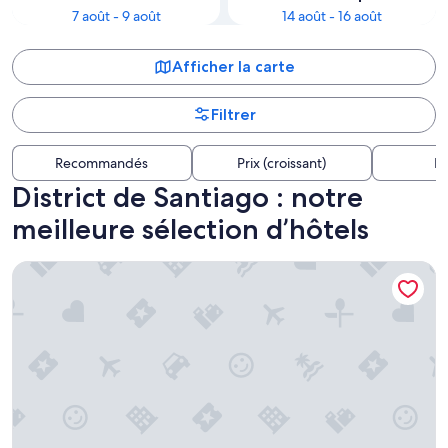
7 août - 9 août
14 août - 16 août
Afficher la carte
Filtrer
Recommandés
Prix (croissant)
Di
District de Santiago : notre
meilleure sélection d’hôtels
Merida Santiago Hotel Boutique