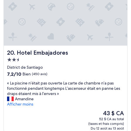
r
e
u
,
s
m
w
l
e
c
i
n
,
m
t
y
p
p
u
i
o
n
a
u
p
s
r
e
,
Hotel Embajadores
20. Hotel Embajadores
q
q
r
u
Hébergement
u
e
i
e
2.5 étoiles
a
District de Santiago
v
ñ
l
e
7.2
7,2/10
Bien
(450 avis)
o
i
u
sur
c
z
«
« La piscine n’était pas ouverte La carte de chambre n’a pas
t
10,
l
a
L
fonctionné pendant longtemps L’ascenseur était en panne Les
d
Bien,
o
n
a
draps étaient mis à l’envers »
é
(450 avis)
s
a
p
Amandine
c
e
s
i
Afficher moins
o
t
e
s
u
Le
43 $ CA
,
o
c
v
prix
t
d
52 $ CA au total
i
r
est
e
i
(taxes et frais compris)
n
i
de
l
Du 12 août au 13 août
a
e
r