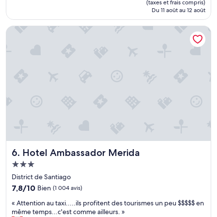
est
t
(taxes et frais compris)
(67 avis)
m
de
Du 11 août au 12 août
.
b
77 $ CA
É
r
t
Hotel Ambassador Merida
e
a
m
b
a
l
l
i
i
s
n
s
s
e
o
m
n
e
o
n
r
t
i
v
s
i
é
Hotel Ambassador Merida
e
6. Hotel Ambassador Merida
e
i
e
Hébergement
l
t
3.0 étoiles
District de Santiago
l
a
o
7.8
u
7,8/10
Bien
(1 004 avis)
t
sur
r
«
« Attention au taxi.....ils profitent des tourismes un peu $$$$$ en
l
10,
e
A
même temps...c'est comme ailleurs. »
a
Bien,
z