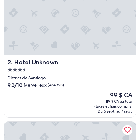
e
c
d
e
b
e
l
l
e
s
p
Hotel Unknown
2. Hotel Unknown
r
e
Hébergement
s
3.5 étoiles
District de Santiago
t
9.0
a
9,0/10
Merveilleux
(434 avis)
sur
t
Le
99 $ CA
10,
i
prix
Merveilleux,
o
119 $ CA au total
est
(taxes et frais compris)
(434 avis)
n
de
Du 6 sept. au 7 sept.
s
99 $ CA
,
Casona 61 Boutique Hotel
u
n
p