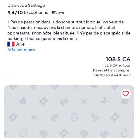
ó
e
3.0 étoiles
District de Santiago
n
i
9.4
y
9,4/10
Exceptionnel
(185 avis)
l
sur
c
s
«
« Pas de pression dans la douche surtout lorsque l’on veut de
10,
a
s
P
l’eau chaude, nous avions la chambre numéro 5 et c’était
Exceptionnel,
m
u
a
oppressant, sinon hôtel bien située, il n’y pas de place spécial de
(185 avis)
b
r
s
parking, il faut ce garer dans la rue. »
i
M
d
Julie
o
e
e
Afficher moins
c
r
p
o
i
Le
108 $ CA
r
n
d
prix
132 $ CA au total
e
r
a
est
(taxes et frais compris)
s
e
e
de
Du 30 août au 31 août
s
m
t
108 $ CA
i
o
l
Hotel Residencial
o
d
a
n
e
p
d
l
é
a
a
n
n
c
i
s
i
n
l
o
s
a
n
u
d
c
l