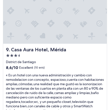
r
è
m
i
s
e
d
c
a
a
o
i
.
n
l
S
f
l
a
o
e
r
r
u
a
t
r
e
a
s
t
b
.
Casa Aura Hotel, Mérida
9. Casa Aura Hotel, Mérida
N
l
»
e
e
Hébergement
i
,
3.5 étoiles
District de Santiago
l
p
8.6
s
8,6/10
Excellent
(10 avis)
i
sur
o
s
«
« Es un hotel con una nueva administración y cambio con
10,
n
c
E
remodelacion con concepto, espacioso,cuenta con habitaciones
Excellent,
t
i
s
amplias,cómodas,una realidad que me gustó es la isonorizacion
(10 avis)
d
n
u
de las ventanas de los cuartos en planta alta con un 80 a 90% de
e
e
n
cancelación de ruido de la calle,camas amplias y limpias,baño
s
.
h
mediano pero con suficiente espacio como
h
P
o
regadera,tocador,wc, y un pequeño closet,televisión que
ô
e
t
funciona bien,con canales de cable y otros y SmartWatch
t
r