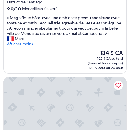
l
3.5 étoiles
District de Santiago
é
a
g
e
9.0
c
9,0/10
Merveilleux
(52 avis)
n
n
s
sur
i
t
e
j
«
« Magnifique hôtel avec une ambiance presqu andalouse avec
10,
a
a
d
o
M
fontaine et patio . Accueil très agréable de Jessie et son équipe
Merveilleux,
l
a
r
u
a
. A recommander absolument pour qui veut découvrir la belle
(52 avis)
d
l
o
r
g
ville de Merida ou rayonner vers Uxmal et Campeche . »
e
t
o
s
n
Marc
p
a
m
.
i
Afficher moins
a
c
s
L
f
r
o
.
Le
134 $ CA
a
i
k
n
»
prix
d
162 $ CA au total
q
i
u
est
é
(taxes et frais compris)
u
n
n
de
Du 19 août au 20 août
c
e
g
8
134 $ CA
o
h
,
0
r
Kapsul Express Mérida
ô
i
a
a
t
l
9
t
e
f
0
i
l
a
%
o
a
u
d
n
v
t
e
e
e
c
c
s
c
e
a
t
u
g
n
r
n
a
c