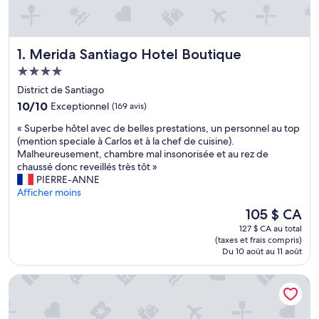
Merida Santiago Hotel Boutique
1. Merida Santiago Hotel Boutique
Hébergement
4.0 étoiles
District de Santiago
10.0
10/10
Exceptionnel
(169 avis)
sur
«
« Superbe hôtel avec de belles prestations, un personnel au top
10,
S
(mention speciale à Carlos et à la chef de cuisine).
Exceptionnel,
u
Malheureusement, chambre mal insonorisée et au rez de
(169 avis)
p
chaussé donc reveillés très tôt »
e
PIERRE-ANNE
r
Afficher moins
b
Le
105 $ CA
e
prix
127 $ CA au total
h
est
(taxes et frais compris)
ô
de
Du 10 août au 11 août
t
105 $ CA
e
Hotel Unknown
l
a
v