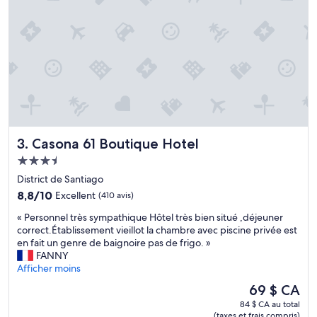
e
r
s
o
n
n
e
l
a
u
t
Casona 61 Boutique Hotel
3. Casona 61 Boutique Hotel
o
p
Hébergement
(
3.5 étoiles
District de Santiago
m
e
8.8
8,8/10
Excellent
(410 avis)
n
sur
«
« Personnel très sympathique Hôtel très bien situé ,déjeuner
t
10,
P
correct.Établissement vieillot la chambre avec piscine privée est
i
Excellent,
e
en fait un genre de baignoire pas de frigo. »
o
(410 avis)
r
FANNY
n
s
Afficher moins
s
o
p
Le
69 $ CA
n
e
prix
84 $ CA au total
n
c
est
(taxes et frais compris)