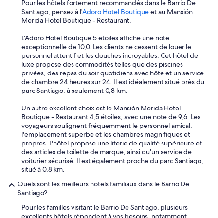
u
Pour les hôtels fortement recommandés dans le Barrio De
u
u
r
Santiago, pensez à l'
Adoro Hotel Boutique
et au Mansión
n
b
é
Merida Hotel Boutique - Restaurant.
o
i
t
t
c
a
L'Adoro Hotel Boutique 5 étoiles affiche une note
i
a
i
exceptionnelle de 10,0. Les clients ne cessent de louer le
p
c
t
personnel attentif et les douches incroyables. Cet hôtel de
o
i
e
luxe propose des commodités telles que des piscines
a
ó
n
privées, des repas du soir quotidiens avec hôte et un service
m
n
p
de chambre 24 heures sur 24. Il est idéalement situé près du
e
.
a
parc Santiago, à seulement 0,8 km.
r
»
n
i
n
Un autre excellent choix est le Mansión Merida Hotel
c
e
Boutique - Restaurant 4,5 étoiles, avec une note de 9,6. Les
a
L
voyageurs soulignent fréquemment le personnel amical,
n
e
l'emplacement superbe et les chambres magnifiques et
o
s
propres. L'hôtel propose une literie de qualité supérieure et
.
d
des articles de toilette de marque, ainsi qu'un service de
.
r
voiturier sécurisé. Il est également proche du parc Santiago,
.
a
situé à 0,8 km.
p
Quels sont les meilleurs hôtels familiaux dans le Barrio De
s
Santiago?
é
t
Pour les familles visitant le Barrio De Santiago, plusieurs
a
excellents hôtels répondent à vos besoins, notamment