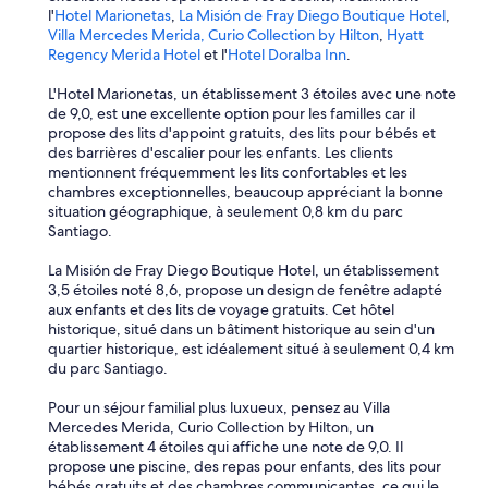
i
l'
Hotel Marionetas
,
La Misión de Fray Diego Boutique Hotel
,
e
Villa Mercedes Merida, Curio Collection by Hilton
,
Hyatt
n
Regency Merida Hotel
et l'
Hotel Doralba Inn
.
t
m
L'Hotel Marionetas, un établissement 3 étoiles avec une note
i
de 9,0, est une excellente option pour les familles car il
s
propose des lits d'appoint gratuits, des lits pour bébés et
à
des barrières d'escalier pour les enfants. Les clients
l
mentionnent fréquemment les lits confortables et les
’
chambres exceptionnelles, beaucoup appréciant la bonne
e
situation géographique, à seulement 0,8 km du parc
n
Santiago.
v
e
La Misión de Fray Diego Boutique Hotel, un établissement
r
3,5 étoiles noté 8,6, propose un design de fenêtre adapté
s
aux enfants et des lits de voyage gratuits. Cet hôtel
»
historique, situé dans un bâtiment historique au sein d'un
quartier historique, est idéalement situé à seulement 0,4 km
du parc Santiago.
Pour un séjour familial plus luxueux, pensez au Villa
Mercedes Merida, Curio Collection by Hilton, un
établissement 4 étoiles qui affiche une note de 9,0. Il
propose une piscine, des repas pour enfants, des lits pour
bébés gratuits et des chambres communicantes, ce qui le