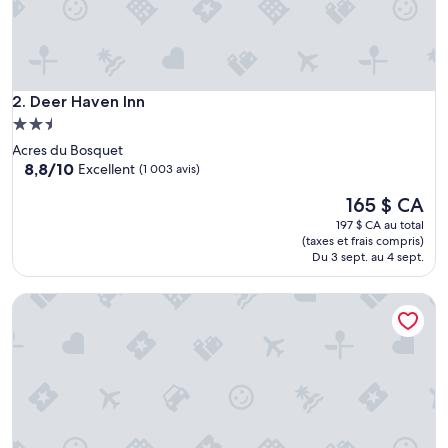
.
V
o
u
s
Deer Haven Inn
a
2. Deer Haven Inn
v
Hébergement
e
2.5 étoiles
Acres du Bosquet
z
8.8
8,8/10
Excellent
(1 003 avis)
a
sur
c
Le
165 $ CA
10,
c
prix
Excellent,
197 $ CA au total
è
est
(1 003 avis)
(taxes et frais compris)
s
de
Du 3 sept. au 4 sept.
à
165 $ CA
d
e
Hampton Inn Amelia Island at Fernandina Beach
s
c
h
a
i
s
e
s