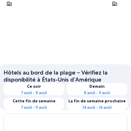
Orlando
Myrtle Be
Orlando
Myrtle 
Hôtels au bord de la plage – Vérifiez la
disponibilité à États-Unis d’Amérique
Ce soir
Demain
7 août - 8 août
8 août - 9 août
Cette fin de semaine
La fin de semaine prochaine
7 août - 9 août
14 août - 16 août