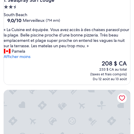
Seaspray Surf Lodge
1. Seaspray Surf Lodge
Hébergement
2.5 étoiles
South Beach
9.0
9,0/10
Merveilleux
(714 avis)
sur
«
« La Cuisine est équipée. Vous avez accès à des chaises parasol pour
10,
L
la plage. Belle piscine proche d’une bonne pizzeria. Très beau
Merveilleux,
a
emplacement et plage super proche on entend les vagues la nuit
(714 avis)
C
sur la terrasse. Les matelas un peu trop mou. »
u
Pamela
i
Afficher moins
s
Le
208 $ CA
i
prix
233 $ CA au total
n
est
(taxes et frais compris)
e
de
Du 12 août au 13 août
e
208 $ CA
s
Deer Haven Inn
t
é
q
u
i
p
é
e