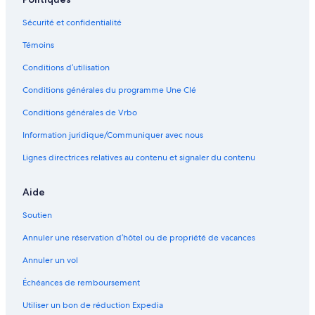
Hôtels tout inclus – New York
d
Sécurité et confidentialité
l
Hôtels de luxe – New York
e
Témoins
s
Hôtels tout inclus – Charlevoix
v
Conditions d’utilisation
Hôtels au bord de la plage – Maine
e
h
Conditions générales du programme Une Clé
Hôtels au bord de la plage – Lake George
i
c
Hôtels au bord de la plage – Hampton
Conditions générales de Vrbo
u
Hôtels au bord de la plage – Boston
Information juridique/Communiquer avec nous
l
e
Hôtels pour les familles – Boston
Lignes directrices relatives au contenu et signaler du contenu
s
c
Hôtels tout inclus – Californie
i
Aide
Hôtels au bord de la plage – Hollywood
r
c
Soutien
Hôtels abordables – Burlington
u
Annuler une réservation d’hôtel ou de propriété de vacances
l
Hôtels au bord de la plage – Kennebunkport
e
Hôtels au bord de la plage – Pompano Beach
Annuler un vol
r
s
Hôtels pour les familles – Orlando
Échéances de remboursement
u
r
Hôtels tout inclus – Orlando
Utiliser un bon de réduction Expedia
l