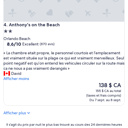
i
s
c
i
Anthony's on the Beach
4. Anthony's on the Beach
n
e
Hébergement
p
2.0 étoiles
Orlando Beach
r
8.6
8,6/10
Excellent
(870 avis)
o
sur
c
«
« La chambre etait propre, le personnel courtois et l’emplacement
10,
h
L
est vraiment située sur la plage ce qui est vraiment merveilleux. Seul
Excellent,
e
a
point negatif est qu’on entend les vehicules circuler sur la route mais
(870 avis)
d
c
ca ne nous a pas vraiment derangés »
’
h
David
u
a
Afficher moins
n
m
Le
138 $ CA
e
b
prix
155 $ CA au total
b
r
est
(taxes et frais compris)
o
e
de
Du 7 sept. au 8 sept.
n
e
138 $ CA
n
t
e
Afficher plus
a
p
i
i
t
Il
Il s’agit du prix par nuit le plus bas trouvé au cours des 24 dernières heures
z