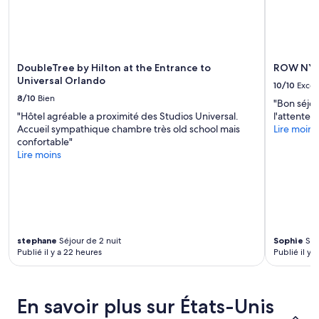
t
s
disponibilité
e
e
peuvent
t
t
changer.
p
l
Des
l
’
conditions
a
DoubleTree by Hilton at the Entrance to
ROW NY
e
supplémentaires
g
Universal Orlando
m
peuvent
10/10
Excel
e
p
s’appliquer.
8/10
Bien
s
"Bon séjour
l
u
"Hôtel agréable a proximité des Studios Universal.
l'attente 
a
p
Accueil sympathique chambre très old school mais
Lire moins
c
e
confortable"
e
r
Lire moins
m
p
e
r
n
o
t
c
e
h
s
e
t
stephane
Séjour de 2 nuit
Sophie
Séjo
o
v
Publié il y a 22 heures
Publié il y 
n
r
e
a
n
i
t
m
En savoir plus sur États-Unis
e
e