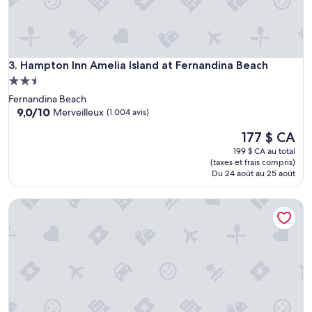
p
a
r
a
s
Hampton Inn Amelia Island at Fernandina Beach
3. Hampton Inn Amelia Island at Fernandina Beach
o
Hébergement
l
2.5 étoiles
p
Fernandina Beach
o
9.0
9,0/10
Merveilleux
(1 004 avis)
u
sur
r
Le
177 $ CA
10,
l
prix
Merveilleux,
199 $ CA au total
a
est
(1 004 avis)
(taxes et frais compris)
p
de
Du 24 août au 25 août
l
177 $ CA
a
Anthony's on the Beach
g
e
.
B
e
l
l
e
p