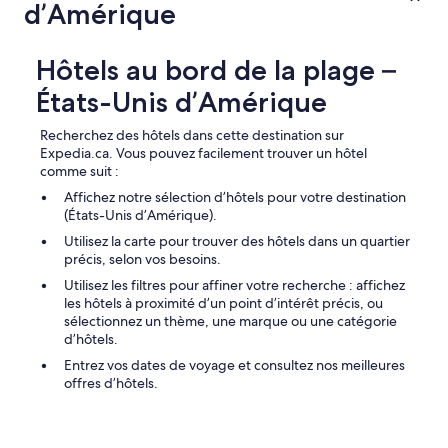
n
d’Amérique
n
d
t
l
s
e
Hôtels au bord de la plage –
i
s
t
v
États-Unis d’Amérique
u
a
é
g
Recherchez des hôtels dans cette destination sur
e
u
Expedia.ca. Vous pouvez facilement trouver un hôtel
s
e
comme suit :
u
s
r
Affichez notre sélection d’hôtels pour votre destination
l
l
(États-Unis d’Amérique).
a
a
n
Utilisez la carte pour trouver des hôtels dans un quartier
p
u
précis, selon vos besoins.
l
i
a
Utilisez les filtres pour affiner votre recherche : affichez
t
g
les hôtels à proximité d’un point d’intérêt précis, ou
s
e
sélectionnez un thème, une marque ou une catégorie
u
c
d’hôtels.
r
e
l
Entrez vos dates de voyage et consultez nos meilleures
q
a
offres d’hôtels.
u
t
i
e
e
r
s