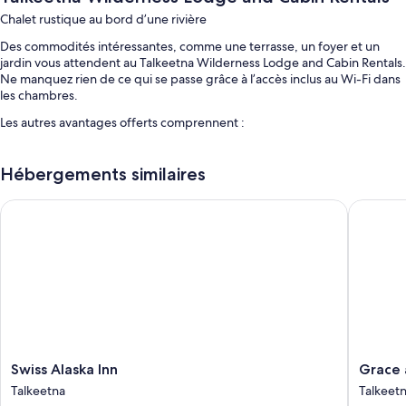
Chalet rustique au bord d’une rivière
Des commodités intéressantes, comme une terrasse, un foyer et un
jardin vous attendent au Talkeetna Wilderness Lodge and Cabin Rentals.
Ne manquez rien de ce qui se passe grâce à l’accès inclus au Wi-Fi dans
les chambres.
Les autres avantages offerts comprennent :
Stationnement libre-service gratuit
Hébergements similaires
Info-excursions/billetterie, barbecue au charbon et entreposage
des bagages
Swiss Alaska Inn
Grace and
Jeux
Les avis des clients notent positivement le personnel serviable et
son excellent emplacement.
Room features
All guestrooms are individually furnished, and feature comforts such as
free WiFi and sound-insulated walls.
D’autres commodités comprennent :
Swiss
Grace
Swiss Alaska Inn
Grace a
Alaska
and
Un séchoir à cheveux et du shampoing
Talkeetna
Talkeet
Inn
Bill's