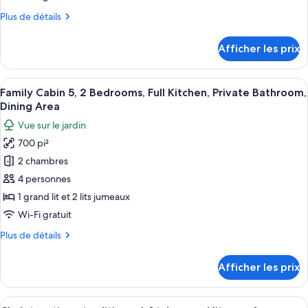
bain
chambre :
privée
Plus
Plus de détails
Chalet
de
rustique
détails
Afficher les prix
pour
économique,
Chalet
non-
rustique
Afficher
Une chambre à coucher avec un lit en b
fumeur,
11
économique,
Family Cabin 5, 2 Bedrooms, Full Kitchen, Private Bathroom,
toutes
non-
salle
Dining Area
fumeur,
les
de
Vue sur le jardin
salle
photos
bain
de
700 pi²
pour
privée
bain
2 chambres
ce
privée
type
4 personnes
de
1 grand lit et 2 lits jumeaux
chambre :
Wi-Fi gratuit
Family
Plus
Plus de détails
Cabin
de
5,
détails
Afficher les prix
pour
2
Family
Bedrooms,
Cabin
Afficher
Extérieur
Full