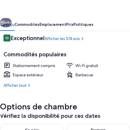
Wilderness
Lodge
cédent
Suivant
and
69+
Aperçu
Commodités
Emplacement
Prix
Politiques
Cabin
Avis
Exceptionnel
10
Afficher les 574 avis
Rentals
10 sur 10 –
Commodités populaires
Stationnement compris
Wi-Fi gratuit
Espace extérieur
Barbecue
Afficher tout
Extérieur
Options de chambre
Vérifiez la disponibilité pour ces dates
Vérifier la disponibilité pour ce soir août 6 - août 7
Vérifier la disponibilité pour 