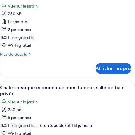
chambre,
les
bain
Vue sur le jardin
salle
photos
privée,
de
250 pi²
pour
vue
bain
1 chambre
ce
privée,
sur
vue
type
2 personnes
le
sur
de
jardin
1 très grand lit
le
chambre :
jardin
Wi-Fi gratuit
Chalet
Plus
Plus de détails
rustique
de
économique,
détails
Afficher les prix
pour
1
Chalet
très
rustique
Afficher
Extérieur
grand
7
économique,
Chalet rustique économique, non-fumeur, salle de bain
toutes
lit,
1
privée
très
les
non-
Vue sur le jardin
grand
photos
fumeur,
lit,
250 pi²
pour
salle
non-
5 personnes
ce
fumeur,
de
salle
type
1 très grand lit, 1 futon (double) et 1 lit jumeau
bain
de
de
privée
Wi-Fi gratuit