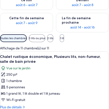
Ce soir
Demain
août 6 - août 7
août 7 - août 8
Vérifier la disponibilité pour cette fin de semaine août 7 - aoû
Vérifier la disponibilité pour 
Cette fin de semaine
La fin de semaine
prochaine
août 7 - août 9
août 14 - août 16
Filtres
Toutes les chambres
3 lits ou plus
2 lits
1 lit
disponibles
pour
Affichage de 11 chambre(s) sur 11
les
Afficher
Extérieur
5
Chalet rustique économique, Plusieurs lits, non-fumeur,
chambres
toutes
salle de bain privée
les
Vue sur le jardin
photos
250 pi²
pour
1 chambre
ce
type
5 personnes
de
1 grand lit, 1 lit double et 1 lit jumeau
chambre :
Wi-Fi gratuit
Chalet
Plus
Plus de détails