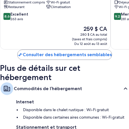
Des téléviseurs connectés 32-po comprenant des chaînes de
Stationnement compris
Wi-Fi gratuit
Déjeu
Talkeetna
Freedo
Restaurant
Climatisation
Wi-Fi 
télévision numérique
Hills
Talkeet
8.6
9.2
Excellent
Mer
Des patios ou balcons meublés, des garde-robes ou placards et des
8,6
9,2
sur
sur
263 avis
281 a
fours à micro-ondes
10,
10,
Le
259 $ CA
Excellent,
Merveill
prix
263 avis
281 avis
280 $ CA au total
est
(taxes et frais compris)
de
Du 12 août au 13 août
259 $ CA
Consulter des hébergements semblables
Plus de détails sur cet
hébergement
Commodités de l’hébergement
Internet
Disponible dans le chalet rustique : Wi-Fi gratuit
Disponible dans certaines aires communes : Wi-Fi gratuit
Stationnement et transport