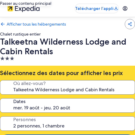
Passer au contenu principal
Télécharger l’appli
Afficher tous les hébergements
Chalet rustique entier
Talkeetna Wilderness Lodge and
Cabin Rentals
Hébergement
3.0 étoiles
Sélectionnez des dates pour afficher les prix
Où allez-vous?
Dates
Personnes