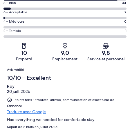
de 10
Note
8 – Bien
34
–
de 8
Excellent,
Note
6 – Acceptable
7
–
d’après
de 6
Bien,
Note
4 – Médiocre
0
532 avis
–
d’après
de 4
sur 574.
Acceptable,
Note
2 – Terrible
1
34 avis
–
d’après
de 2
sur 574.
Médiocre,
7 avis
–
d’après
sur 574.
Terrible,
0 avis
10
9,0
9,8
d’après
sur 574.
Propreté
Emplacement
Service et personnel
1 avis
Avis
sur 574.
Avis vérifié
10/10 – Excellent
Roy
20 juill. 2026
Points forts : Propreté, arrivée, communication et exactitude de
l’annonce.
Traduire avec Google
Had everything we needed for comfortable stay.
Séjour de 2 nuits en juillet 2026