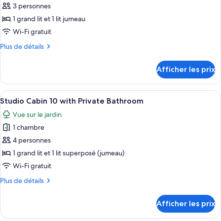
de
pour
3 personnes
vue
bain
ce
privée,
sur
1 grand lit et 1 lit jumeau
vue
type
le
Wi-Fi gratuit
sur
de
jardin
le
Plus
Plus de détails
chambre :
jardin
de
Chalet
détails
Afficher les prix
pour
rustique
Chalet
Standard
rustique
Afficher
Une chambre à coucher avec un lit, un 
7
Standard
Studio Cabin 10 with Private Bathroom
toutes
Vue sur le jardin
les
1 chambre
photos
pour
4 personnes
ce
1 grand lit et 1 lit superposé (jumeau)
type
Wi-Fi gratuit
de
Plus
Plus de détails
chambre :
de
Studio
détails
Afficher les prix
pour
Cabin
Studio
10