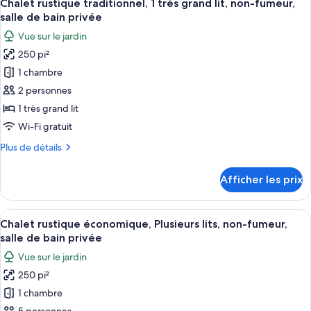
5
5,
Chalet rustique traditionnel, 1 très grand lit, non-fumeur,
toutes
Kitchen,
2
salle de bain privée
Bedrooms,
les
Private
Vue sur le jardin
Full
photos
Bathroom,
Kitchen,
250 pi²
pour
Dining
Private
1 chambre
ce
Bathroom,
Area
Dining
type
2 personnes
Area
de
1 très grand lit
chambre :
Wi-Fi gratuit
Chalet
Plus
Plus de détails
rustique
de
traditionnel,
détails
Afficher les prix
pour
1
Chalet
très
rustique
Afficher
Extérieur
grand
6
traditionnel,
Chalet rustique économique, Plusieurs lits, non-fumeur,
toutes
lit,
1
salle de bain privée
très
les
non-
Vue sur le jardin
grand
photos
fumeur,
lit,
250 pi²
pour
salle
non-
1 chambre
ce
fumeur,
de
salle