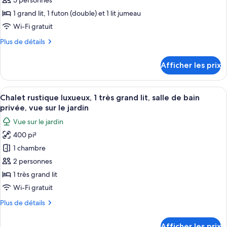
type
5 personnes
bain
de
de
privée
1 grand lit, 1 futon (double) et 1 lit jumeau
bain
chambre :
privée
Wi-Fi gratuit
Chalet
Plus
Plus de détails
rustique
de
économique,
détails
Afficher les prix
pour
Plusieurs
Chalet
lits,
rustique
Afficher
Une chambre à coucher avec un lit, deu
non-
7
économique,
Chalet rustique luxueux, 1 très grand lit, salle de bain
toutes
fumeur,
Plusieurs
privée, vue sur le jardin
lits,
les
salle
Vue sur le jardin
non-
photos
de
fumeur,
400 pi²
pour
bain
salle
1 chambre
ce
de
privée
bain
type
2 personnes
privée
de
1 très grand lit
chambre :
Wi-Fi gratuit
Chalet
Plus
Plus de détails
rustique
de
luxueux,
détails
Afficher les prix