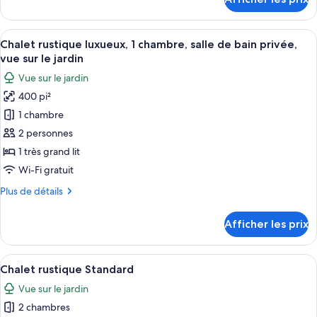
pour
1
Chalet
très
rustique
Afficher
Une chambre à coucher avec un lit, deu
grand
6
luxueux,
Chalet rustique luxueux, 1 chambre, salle de bain privée,
toutes
lit,
1
vue sur le jardin
très
les
salle
Vue sur le jardin
grand
photos
de
lit,
400 pi²
pour
bain
salle
1 chambre
ce
de
privée,
bain
type
2 personnes
vue
privée,
de
sur
1 très grand lit
vue
chambre :
le
sur
Wi-Fi gratuit
Chalet
le
jardin
Plus
Plus de détails
jardin
rustique
de
luxueux,
détails
Afficher les prix
pour
1
Chalet
chambre,
rustique
Afficher
Une chambre à coucher avec un lit, une
salle
6
luxueux,
Chalet rustique Standard
toutes
de
1
Vue sur le jardin
chambre,
les
bain
salle
2 chambres
photos
privée,