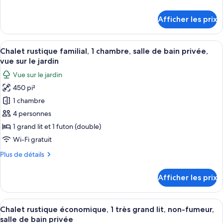
rustique
de
économique,
détails
Afficher les prix
pour
Plusieurs
Chalet
lits,
rustique
Afficher
Une cabane en bois avec un toit vert, u
non-
13
économique,
Chalet rustique familial, 1 chambre, salle de bain privée,
toutes
fumeur,
Plusieurs
vue sur le jardin
lits,
les
salle
Vue sur le jardin
non-
photos
de
fumeur,
450 pi²
pour
bain
salle
1 chambre
ce
de
privée
bain
type
4 personnes
privée
de
1 grand lit et 1 futon (double)
chambre :
Wi-Fi gratuit
Chalet
Plus
Plus de détails
rustique
de
familial,
détails
Afficher les prix
pour
1
Chalet
chambre,
rustique
Afficher
Extérieur
salle
6
familial,
Chalet rustique économique, 1 très grand lit, non-fumeur,
toutes
de
1
salle de bain privée