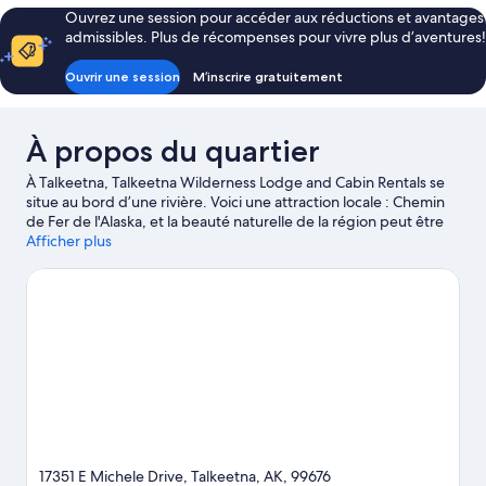
Cabin
Ouvrez une session pour accéder aux réductions et avantages
with
10
admissibles. Plus de récompenses pour vivre plus d’aventures!
Private
with
Private
Bathroom
Ouvrir une session
M’inscrire gratuitement
Bathroom
À propos du quartier
À Talkeetna, Talkeetna Wilderness Lodge and Cabin Rentals se
situe au bord d’une rivière. Voici une attraction locale : Chemin
de Fer de l'Alaska, et la beauté naturelle de la région peut être
contemplée en visitant ces sites : Montana Creek State
Afficher plus
Recreation Site et Montana Lake. Prenez le temps de visiter la
région et de vivre des aventures en plein air en découvrant les
pistes de randonnée/de vélo.
Visiter le guide de voyage
pour Talkeetna
Afficher plus de chalets rustiques à louer à Talkeetna
17351 E Michele Drive, Talkeetna, AK, 99676