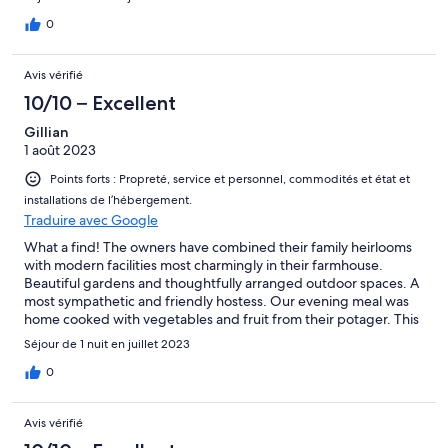
0
Avis vérifié
10/10 – Excellent
Gillian
1 août 2023
Points forts : Propreté, service et personnel, commodités et état et
installations de l’hébergement.
Traduire avec Google
What a find! The owners have combined their family heirlooms
with modern facilities most charmingly in their farmhouse.
Beautiful gardens and thoughtfully arranged outdoor spaces. A
most sympathetic and friendly hostess. Our evening meal was
home cooked with vegetables and fruit from their potager. This
will be our default stopover and we fully intend to stay a few
Séjour de 1 nuit en juillet 2023
nights and explore the area by bicycle in the future.
0
Avis vérifié