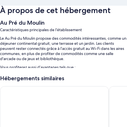
À propos de cet hébergement
Au Pré du Moulin
Caractéristiques principales de l’établissement
Le Au Pré du Moulin propose des commodités intéressantes, comme un
déjeuner continental gratuit, une terrasse et un jardin. Les clients
peuvent rester connectés grâce à l’accès gratuit au Wi-Fi dans les aires
communes, en plus de profiter de commodités comme une salle
d'arcade ou de jeux et bibliothèque.
Vous profiterez aussi d’avantages tels que :
Stationnement libre-service gratuit
Hébergements similaires
Borne de recharge pour véhicule électrique, journaux gratuits et
Zenao Appart'hôtels Châlons-en-Champagne
Auberge
hébergement non-fumeurs
Personnel multilingue
D’autres commodités comprennent :
Des chaises hautes et l’entretien ménager tous les jours