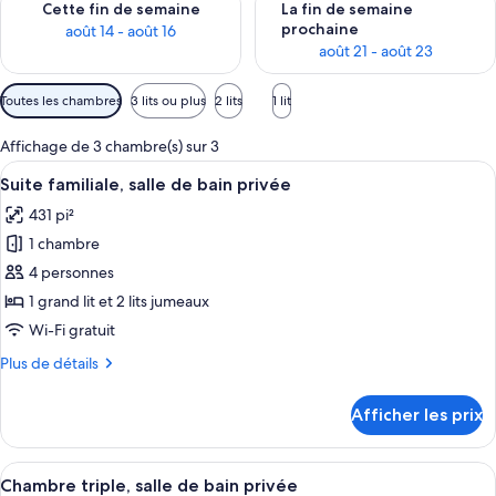
Cette fin de semaine
La fin de semaine
prochaine
août 14 - août 16
août 21 - août 23
Filtres
Toutes les chambres
3 lits ou plus
2 lits
1 lit
disponibles
pour
Affichage de 3 chambre(s) sur 3
les
Afficher
Une chambre à coucher avec un lit, un
7
Suite familiale, salle de bain privée
chambres
toutes
431 pi²
les
1 chambre
photos
pour
4 personnes
ce
1 grand lit et 2 lits jumeaux
type
Wi-Fi gratuit
de
Plus
Plus de détails
chambre :
de
Suite
détails
Afficher les prix
pour
familiale,
Suite
salle
familiale,
Afficher
Une chambre avec deux lits, une fenêt
de
4
salle
Chambre triple, salle de bain privée