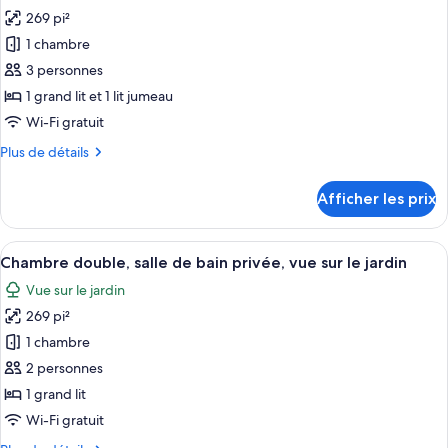
toutes
bain
de
269 pi²
bain
les
privée
privée
1 chambre
photos
pour
3 personnes
ce
1 grand lit et 1 lit jumeau
type
Wi-Fi gratuit
de
Plus
Plus de détails
chambre :
de
Chambre
détails
Afficher les prix
pour
triple,
Chambre
salle
triple,
Afficher
Une chambre à coucher avec un lit, un
de
5
salle
Chambre double, salle de bain privée, vue sur le jardin
toutes
bain
de
Vue sur le jardin
bain
les
privée
privée
269 pi²
photos
pour
1 chambre
ce
2 personnes
type
1 grand lit
de
Wi-Fi gratuit
chambre :