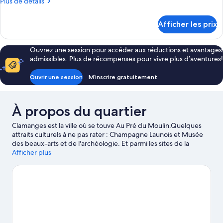
Plus
Plus de détails
Chambre
de
double,
détails
Afficher les prix
salle
pour
Chambre
de
double,
bain
Ouvrez une session pour accéder aux réductions et avantages
salle
admissibles. Plus de récompenses pour vivre plus d’aventures!
privée,
de
bain
vue
Ouvrir une session
M’inscrire gratuitement
privée,
sur
vue
le
sur
jardin
À propos du quartier
le
jardin
Clamanges est la ville où se touve Au Pré du Moulin.Quelques
attraits culturels à ne pas rater : Champagne Launois et Musée
des beaux-arts et de l'archéologie. Et parmi les sites de la
région, notons : Cathédrale Saint-Etienne de Châlons-en-
Afficher plus
Champagne et Collégiale Notre-Dame-en-Vaux. D'autres
attraits valent également le détour : Cantina et Le ballon captif
d'Épernay. Profitez-en pour visiter la région et pour découvrir
l'escalade de rocher, ainsi que l’observation d’oiseaux.
Visiter le
guide de voyage pour Clamanges
Afficher plus de gîtes à Clamanges