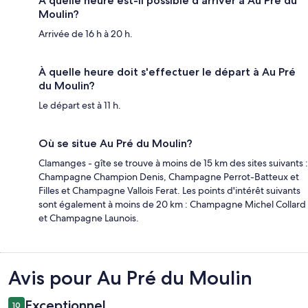
À quelle heure est-il possible d'arriver à Au Pré du
Moulin?
Arrivée de 16 h à 20 h.
À quelle heure doit s'effectuer le départ à Au Pré
du Moulin?
Le départ est à 11 h.
Où se situe Au Pré du Moulin?
Clamanges - gîte se trouve à moins de 15 km des sites suivants :
Champagne Champion Denis, Champagne Perrot-Batteux et
Filles et Champagne Vallois Ferat. Les points d'intérêt suivants
sont également à moins de 20 km : Champagne Michel Collard
et Champagne Launois.
Avis
Avis pour Au Pré du Moulin
Exceptionnel
10