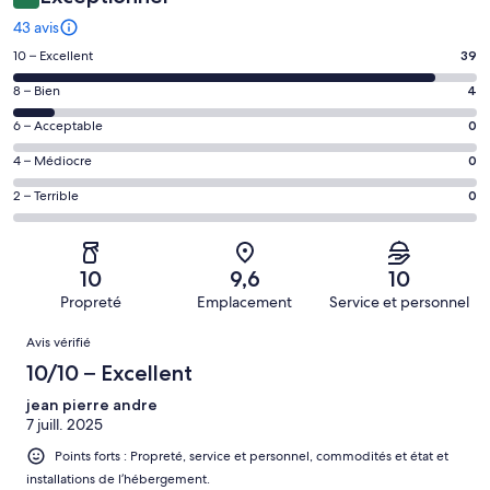
43 avis
Note
10 – Excellent
39
de 10
Note
8 – Bien
4
–
de 8
Excellent,
Note
6 – Acceptable
0
–
d’après
de 6
Bien,
Note
4 – Médiocre
0
39 avis
–
d’après
de 4
sur 43.
Acceptable,
Note
2 – Terrible
0
4 avis
–
d’après
de 2
sur 43.
Médiocre,
0 avis
–
d’après
sur 43.
Terrible,
0 avis
10
9,6
10
d’après
sur 43.
Propreté
Emplacement
Service et personnel
0 avis
Avis
sur 43.
Avis vérifié
10/10 – Excellent
jean pierre andre
7 juill. 2025
Points forts : Propreté, service et personnel, commodités et état et
installations de l’hébergement.