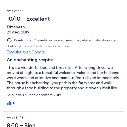
Avis vérifié
10/10 – Excellent
Elizabeth
23 déc. 2019
Points forts : Propreté, service et personnel, état et installations de
l’hébergement et confort de la chambre.
Traduire avec Google
An enchanting respite.
This is a wonderful bed and breakfast. After a long drive, we
arrived at night to a beautiful welcome, Valerie and her husband
were warm and attentive and made us feel relaxed immediately.
The house is enchanting: you park in the farm area and walk
through a farm building to the property and it reveals itself like
magic, arising from manicured gardens and soft lighting. The
Séjour de 1 nuit en décembre 2019
decor is charming and stylish and the food is delicious. Sourced
from home grown vegetables and local produce.
0
Avis vérifié
8/10 – Bien