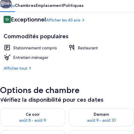
Moulin
38+
Aperçu
Chambres
Emplacement
Politiques
Avis
Exceptionnel
10
Afficher les 43 avis
10 sur 10 –
Commodités populaires
Stationnement compris
Restaurant
Entretien ménager
Afficher tout
Vue depuis l’hébergement
Options de chambre
Vérifiez la disponibilité pour ces dates
Vérifier la disponibilité pour ce soir août 8 - août 9
Vérifier la disponibilité pour 
Ce soir
Demain
août 8 - août 9
août 9 - août 10
Vérifier la disponibilité pour cette fin de semaine août 14 - aoû
Vérifier la disponibilité pour 