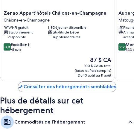
Zenao
Auberg
Zenao Appart'hôtels Châlons-en-Champagne
Auberg
Appart'hôtels
des
Châlons-en-Champagne
Matoug
Châlons-
Moisson
Wi-Fi gratuit
Déjeuner disponible
Piscin
en-
Matoug
Stationnement
Lits/lits de bébé
Anima
Champagne
disponible
supplémentaires
accep
Châlons-
8.8
9.2
en-
Excellent
Mer
8,8
9,2
sur
sur
Champagne
41 avis
333 a
10,
10,
Le
87 $ CA
Excellent,
Merveill
prix
41 avis
333 avis
100 $ CA au total
est
(taxes et frais compris)
de
Du 10 août au 11 août
87 $ CA
Consulter des hébergements semblables
Plus de détails sur cet
hébergement
Commodités de l’hébergement