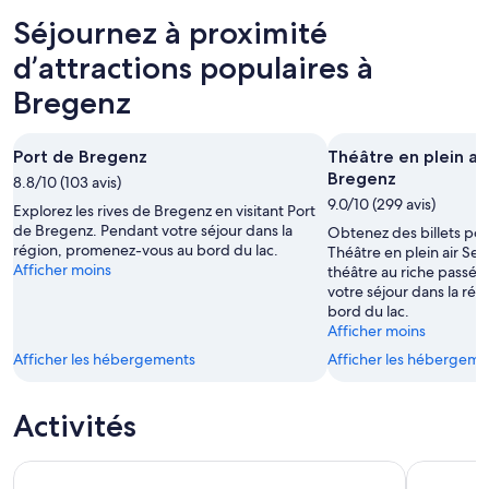
soir,
Bregenz
prix
Séjournez à proximité
8
pour
à Bregenz
août
demain
pour
d’attractions populaires à
-
soir,
la
Bregenz
9
9
fin
août
août
de
-
semaine
Port de Bregenz
Théâtre en plein a
10
prochaine,
Bregenz
8.8/10 (103 avis)
août
14
9.0/10 (299 avis)
Explorez les rives de Bregenz en visitant Port
août
de Bregenz. Pendant votre séjour dans la
Obtenez des billets pou
-
région, promenez-vous au bord du lac.
Théâtre en plein air S
16
Afficher moins
théâtre au riche passé 
août
votre séjour dans la ré
bord du lac.
Afficher moins
Afficher les hébergements
Afficher les hébergeme
Activités
Explorez 4 pays en une journée: Liechtenstein, Autriche, Su
Surprise e