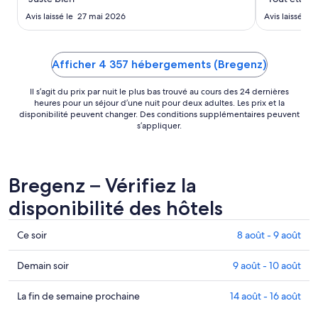
août
Avis laissé le 27 mai 2026
Avis laissé le 
Afficher 4 357 hébergements (Bregenz)
Il s’agit du prix par nuit le plus bas trouvé au cours des 24 dernières
heures pour un séjour d’une nuit pour deux adultes. Les prix et la
disponibilité peuvent changer. Des conditions supplémentaires peuvent
s’appliquer.
Bregenz – Vérifiez la
disponibilité des hôtels
Consultez
Ce soir
8 août - 9 août
les
prix
Consulter
Demain soir
9 août - 10 août
à Bregenz
les
pour
prix
Consultez
La fin de semaine prochaine
14 août - 16 août
ce
à
les