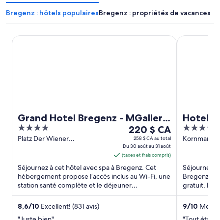
Bregenz : hôtels populaires
Bregenz : propriétés de vacances
Grand Hotel Bregenz - MGallery Collection
Hotel Mess
Grand Hotel Bregenz - MGallery
Hotel 
4
Le
4
Collection
220 $ CA
out
prix
out
Platz Der Wiener
Kornmarktst
258 $ CA au total
Symphoniker 2 Bregenz
Du 30 août au 31 août
of
est
of
Vorarlberg
(taxes et frais compris)
5
de 220 $ CA
5
Séjournez à cet hôtel avec spa à Bregenz. Cet
Séjournez à 
par
hébergement propose l’accès inclus au Wi-Fi, une
Bregenz. Ce
nuit
station santé complète et le déjeuner
gratuit, l’ac
du 30
(supplément). Dans leurs ...
chambres (h
août
8,6
/
10
Excellent! (831 avis)
9
/
10
Merveil
au 31
"Juste bien"
"Tout était 