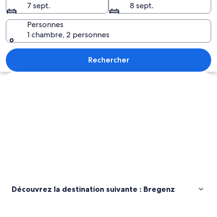
7 sept.
8 sept.
Bregenz
Personnes
1 chambre, 2 personnes
Un bateau était amarré à un quai, ave
Rechercher
Explorer la carte
Découvrez la destination suivante : Bregenz