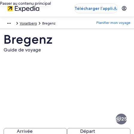
Passer au contenu principal
Télécharger l’appli
Planifier mon voyage
Vorarlberg
Bregenz
Bregenz
Guide de voyage
Images
de
la
25
destination
suivante :
Arrivée
Départ